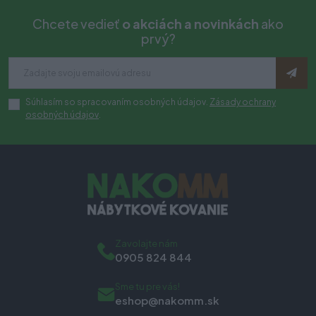
Chcete vedieť
o akciách a novinkách
ako
prvý?
Súhlasím so spracovaním osobných údajov.
Zásady ochrany
osobných údajov
.
Zavolajte nám
0905 824 844
Sme tu pre vás!
eshop@nakomm.sk