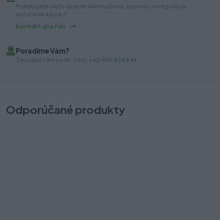
Potrebujete niečo špecifické (množstvo, rozmery, konfiguráciu,
doručenie a pod.)?
Kontaktujte nás
Poradíme Vám?
Zavolajte nám na tel. číslo:
+421 905 824 844
Odporúčané produkty
Záves GTV vložený s perom + podložka
P
Na sklade (174 ks)
Na
Odosielame okamžite
Od