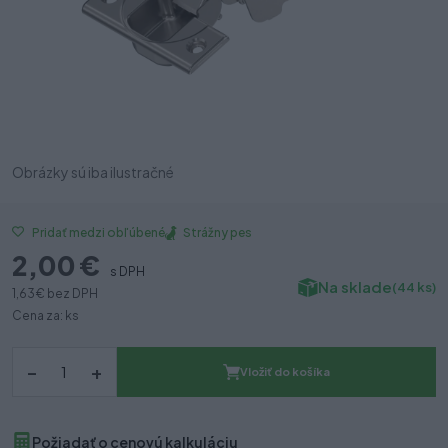
Obrázky sú iba ilustračné
Strážny pes
Pridať medzi obľúbené
2,00 €
s DPH
Na sklade
(44 ks)
1,63 €
bez DPH
Cena za: ks
–
+
Vložiť do košíka
Požiadať o cenovú kalkuláciu