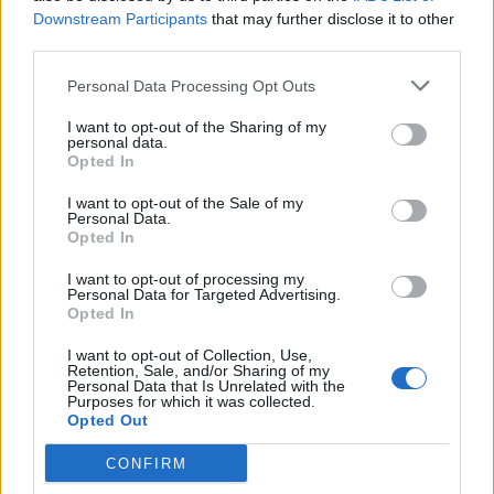
Nastavenie hĺbky: + 3/- 2 mm, komfortná so závitovou
Downstream Participants
that may further disclose it to other
skrutkou
third parties.
Parametre
Personal Data Processing Opt Outs
I want to opt-out of the Sharing of my
personal data.
EAN:
9002617778076
Opted In
SKU:
BL-71T3750
I want to opt-out of the Sale of my
Personal Data.
Výrobca:
Blum
Opted In
Kategórie:
Nábytkové závesy a podložky
I want to opt-out of processing my
Personal Data for Targeted Advertising.
Opted In
Hmotnosť:
75.954 g
I want to opt-out of Collection, Use,
Farba:
Poniklované (NI)
Retention, Sale, and/or Sharing of my
Personal Data that Is Unrelated with the
Purposes for which it was collected.
Typ závesov:
Vložené
Opted Out
Technológia pohybu:
S perom
CONFIRM