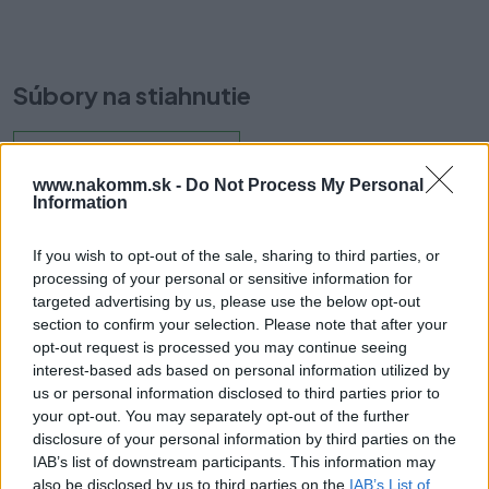
0,50 €
Súbory na stiahnutie
Záves-Clip-Top-
Montáž.pdf
www.nakomm.sk -
Do Not Process My Personal
Information
If you wish to opt-out of the sale, sharing to third parties, or
Prečo si vybrať tento produkt?
processing of your personal or sensitive information for
targeted advertising by us, please use the below opt-out
CLIP top Štandardný záves 71T3750
section to confirm your selection. Please note that after your
Uhol otvorenia: 110°
opt-out request is processed you may continue seeing
Zalomenie: Vnútorný doraz
interest-based ads based on personal information utilized by
Upevnenie misky: Skrutky
us or personal information disclosed to third parties prior to
Materiál misky: Oceľová miska
your opt-out. You may separately opt-out of the further
disclosure of your personal information by third parties on the
Zavierací mechanizmus: s perom
IAB’s list of downstream participants. This information may
Nastavenie do strán: +/- 2 mm
also be disclosed by us to third parties on the
IAB’s List of