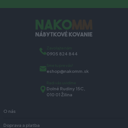
Zavolajte nám
0905 824 844
Sme tu pre vás!
eshop@nakomm.sk
Radi vás uvidíme
Dolné Rudiny 15C,
010 01 Žilina
O nás
Doprava a platba