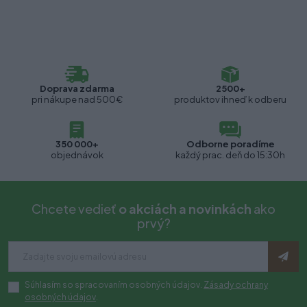
Doprava zdarma
2500+
pri nákupe nad 500€
produktov ihneď k odberu
350 000+
Odborne poradíme
objednávok
každý prac. deň do 15:30h
Chcete vedieť
o akciách a novinkách
ako
prvý?
Súhlasím so spracovaním osobných údajov.
Zásady ochrany
osobných údajov
.