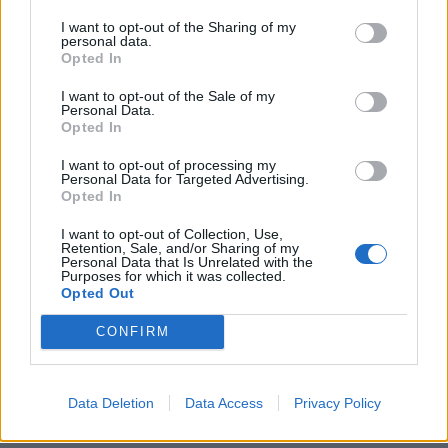
I want to opt-out of the Sharing of my
SKU:
BL-173L6100
personal data.
Opted In
Výrobca:
Blum
I want to opt-out of the Sale of my
Personal Data.
Kategórie:
Nábytkové závesy a podložky
Opted In
Hmotnosť:
17.693 g
I want to opt-out of processing my
Personal Data for Targeted Advertising.
Opted In
Farba:
Poniklované (NI)
I want to opt-out of Collection, Use,
Typ závesov:
Podložky a kliny
Retention, Sale, and/or Sharing of my
Personal Data that Is Unrelated with the
Purposes for which it was collected.
Opted Out
Recenzie produktu
CONFIRM
Pre tento produkt neboli pridané žiadne recenzie.
Data Deletion
Data Access
Privacy Policy
Pre pridanie recenzie sa musíte prihlásiť