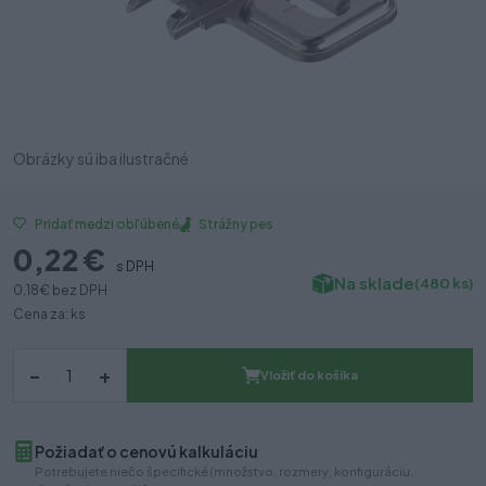
Obrázky sú iba ilustračné
Strážny pes
Pridať medzi obľúbené
0,22 €
s DPH
Na sklade
(480 ks)
0,18 €
bez DPH
Cena za: ks
–
+
Vložiť do košíka
Požiadať o cenovú kalkuláciu
Potrebujete niečo špecifické (množstvo, rozmery, konfiguráciu,