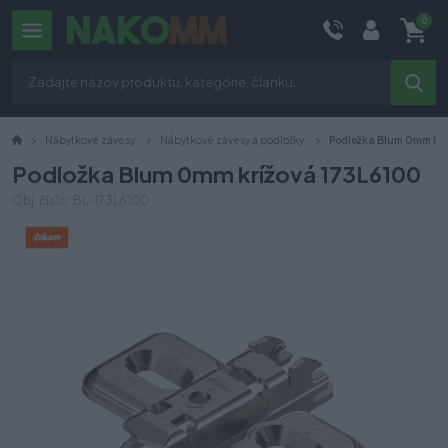
0
Nábytkové závesy
Nábytkové závesy a podložky
Podložka Blum 0mm krí
Podložka Blum 0mm krížová 173L6100
Obj. číslo: BL-173L6100