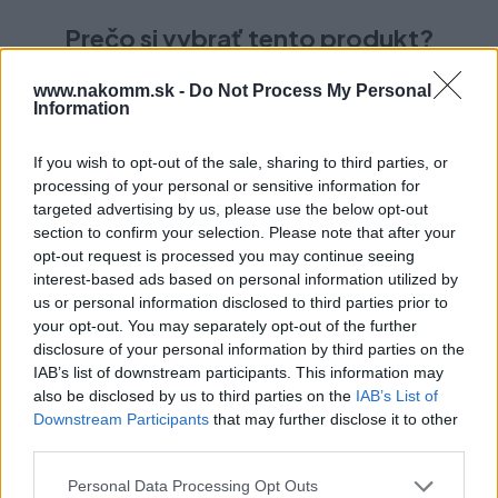
Prečo si vybrať tento produkt?
Montážna podložka 173L6100
www.nakomm.sk -
Do Not Process My Personal
Information
Systém montážnych podložiek: CLIP
Montážna podložka: krížová
If you wish to opt-out of the sale, sharing to third parties, or
Zvýšenie: 0 mm
processing of your personal or sensitive information for
Materiál horného dielu: Oceľ
targeted advertising by us, please use the below opt-out
Povrch: poniklovaný
section to confirm your selection. Please note that after your
Upevnenie: na naskrutkovanie pre skrutky
opt-out request is processed you may continue seeing
do drevotrieskovej dosky
interest-based ads based on personal information utilized by
Vzdialenosť od prednej hrany korpusu po prvú
us or personal information disclosed to third parties prior to
upevňovaciu polohu: 37 mm
your opt-out. You may separately opt-out of the further
disclosure of your personal information by third parties on the
Montážne podložky – výškové nastavenie: s pozdĺžnym
IAB’s list of downstream participants. This information may
otvorom
also be disclosed by us to third parties on the
IAB’s List of
Downstream Participants
that may further disclose it to other
Parametre
third parties.
Personal Data Processing Opt Outs
EAN:
9009494423402