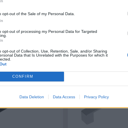
In
UU24, 320 čierna matná
Úchytka UU24, 128 čie
o opt-out of the Sale of my Personal Data.
N-0655262
In
Na sklade (51 ks)
Na sklade (50 ks)
to opt-out of processing my Personal Data for Targeted
Odosielame okamžite
Odosielame okamži
ing.
In
4,40 €
-
+
-
o opt-out of Collection, Use, Retention, Sale, and/or Sharing
3,58 € bez DPH
ersonal Data that Is Unrelated with the Purposes for which it
lected.
Out
CONFIRM
Data Deletion
Data Access
Privacy Policy