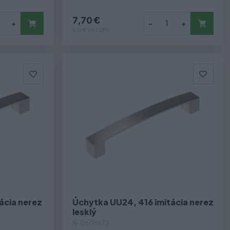
7,70 €
+
-
+
6,26 € bez DPH
ácia nerez
Úchytka UU24, 416 imitácia nerez
lesklý
N-0608673