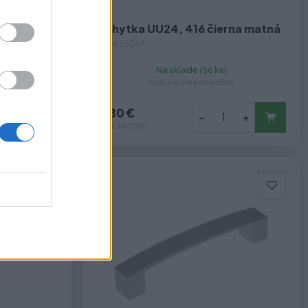
rna matná
Úchytka UU24, 416 čierna matná
N-0655267
Na sklade (56 ks)
te
Odosielame okamžite
8,80 €
+
-
+
7,15 € bez DPH