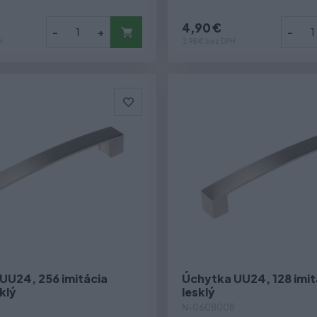
4,90 €
-
+
-
H
3,98 € bez DPH
UU24, 256 imitácia
Úchytka UU24, 128 imit
klý
lesklý
N-0608008