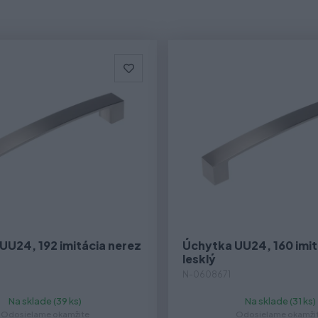
UU24, 192 imitácia nerez
Úchytka UU24, 160 imit
lesklý
N-0608671
Na sklade (39 ks)
Na sklade (31 ks)
Odosielame okamžite
Odosielame okamži