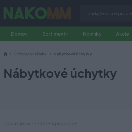
Domov
Sortiment
Novinky
Akcie
Úchytky a vešiaky
Nábytkové úchytky
Nábytkové úchytky
Zobrazuje sa 1 - 48 z 596 produktov