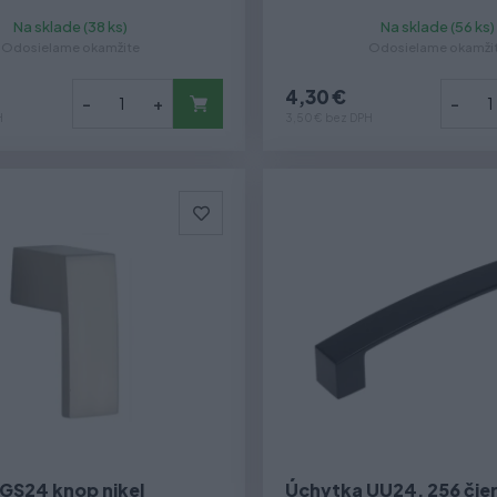
Na sklade (38 ks)
Na sklade (56 ks)
Odosielame okamžite
Odosielame okamži
4,30 €
-
+
-
H
3,50 € bez DPH
GS24 knop nikel
Úchytka UU24, 256 čie