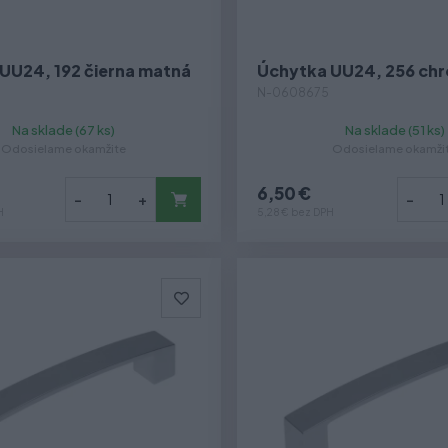
UU24, 192 čierna matná
Úchytka UU24, 256 ch
N-0608675
Na sklade (67 ks)
Na sklade (51 ks)
Odosielame okamžite
Odosielame okamži
6,50 €
-
+
-
H
5,28 € bez DPH