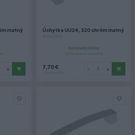
róm matný
Úchytka UU24, 320 chróm matný
N-0608011
Na sklade (36 ks)
te
Odosielame okamžite
7,70 €
+
-
+
6,26 € bez DPH