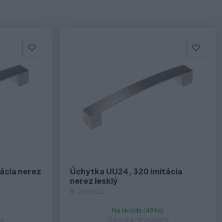
ácia nerez
Úchytka UU24, 320 imitácia
nerez lesklý
N-0608012
Na sklade (48 ks)
te
Odosielame okamžite