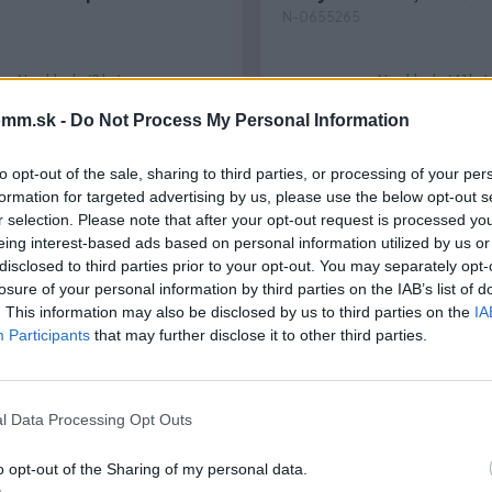
N-0655265
Na sklade (9 ks)
Na sklade (41 ks)
Odosielame okamžite
Odosielame okamži
mm.sk -
Do Not Process My Personal Information
6,50 €
-
+
-
5,28 € bez DPH
to opt-out of the sale, sharing to third parties, or processing of your per
formation for targeted advertising by us, please use the below opt-out s
r selection. Please note that after your opt-out request is processed y
eing interest-based ads based on personal information utilized by us or
disclosed to third parties prior to your opt-out. You may separately opt-
losure of your personal information by third parties on the IAB’s list of
. This information may also be disclosed by us to third parties on the
IA
Participants
that may further disclose it to other third parties.
l Data Processing Opt Outs
o opt-out of the Sharing of my personal data.