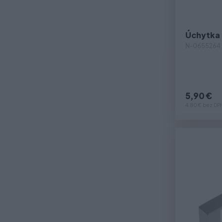
Úchytka 
N-0655264
5,90 €
4,80 € bez DP