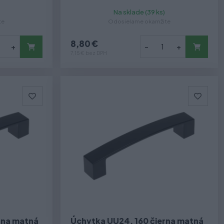
Na sklade (39 ks)
te
Odosielame okamžite
8,80 €
+
-
+
7,15 € bez DPH
rna matná
Úchytka UU24, 160 čierna matná