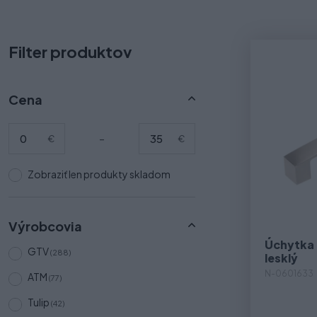
Filter produktov
Cena
-
€
€
Zobraziť len produkty skladom
Výrobcovia
Úchytka 
GTV
(288)
lesklý
N-0601633
ATM
(77)
Tulip
(42)