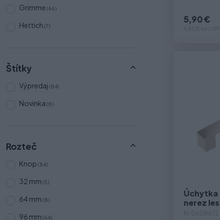
Grimme
(66)
5,90 €
Hettich
(7)
4,80 € bez DP
REJS
(36)
Nomet
(25)
Štítky
Gamet
(36)
Výpredaj
(84)
Rujzdesign
(18)
Novinka
(8)
Rozteč
Knop
(84)
32 mm
(5)
Úchytka 
64 mm
(8)
nerez les
N-0608672
96 mm
(64)