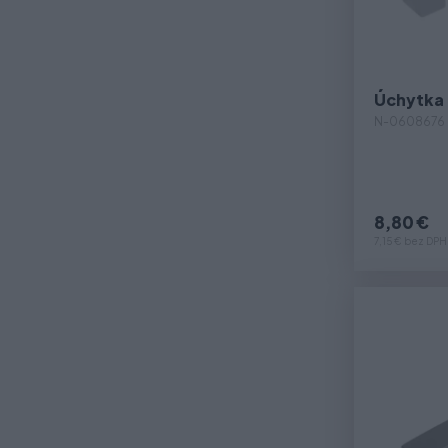
Úchytka
N-0608676
8,80 €
7,15 € bez DPH