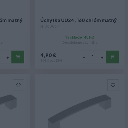
róm matný
Úchytka UU24, 160 chróm matný
N-0608674
Na sklade (48 ks)
te
Odosielame okamžite
4,90 €
+
-
+
3,98 € bez DPH