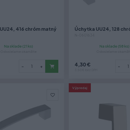
 UU24, 416 chróm matný
Úchytka UU24, 128 ch
N-0601634
Na sklade (21 ks)
Na sklade (58 ks)
Odosielame okamžite
Odosielame okamži
4,30 €
-
+
-
3,50 € bez DPH
Výpredaj