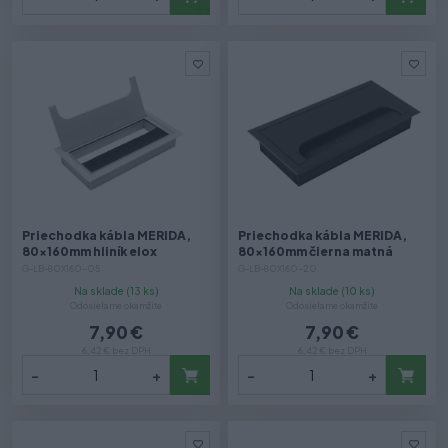
Priechodka kábla MERIDA,
Priechodka kábla MERIDA,
80x160mm hliník elox
80x160mm čierna matná
G-LB-80X160-05
G-LB-80X160-20
Na sklade (13 ks)
Na sklade (10 ks)
Odosielame okamžite
Odosielame okamžite
7,90 €
7,90 €
6,42 € bez DPH
6,42 € bez DPH
-
+
-
+