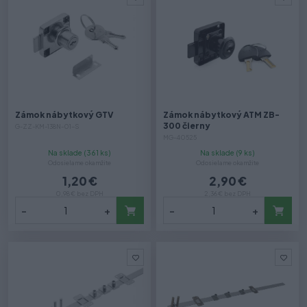
Zámok nábytkový GTV
Zámok nábytkový ATM ZB-
300 čierny
G-ZZ-KM-138N-01-S
MG-40525
Na sklade (361 ks)
Na sklade (9 ks)
Odosielame okamžite
Odosielame okamžite
1,20 €
2,90 €
0,98 € bez DPH
2,36 € bez DPH
-
+
-
+