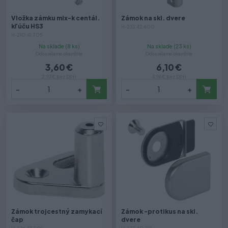
Vložka zámku mix-k centál.
Zámok na skl. dvere
kľúču HS3
H-233.42.600
H-210.41.705
Na sklade (8 ks)
Na sklade (23 ks)
Odosielame okamžite
Odosielame okamžite
3,60 €
6,10 €
2,93 € bez DPH
4,96 € bez DPH
-
+
-
+
Zámok trojcestný zamykací
Zámok -protikus na skl.
čap
dvere