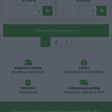
0,90 €
3,00 €
0,73 € bez DPH
2,44 € bez DPH
-
+
-
+
Zobraziť ďalšie produkty
1
2
Doprava zdarma
2500+
pri nákupe nad 500€
produktov ihneď k odberu
350 000+
Odborne poradíme
objednávok
každý prac. deň do 15:30h
Chcete vedieť
o akciách a novinkách
ako