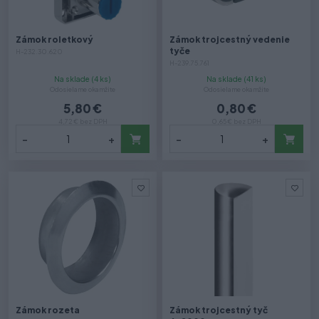
Zámok roletkový
Zámok trojcestný vedenie
tyče
H-232.30.620
H-239.75.761
Na sklade (4 ks)
Na sklade (41 ks)
Odosielame okamžite
Odosielame okamžite
5,80 €
0,80 €
4,72 € bez DPH
0,65 € bez DPH
-
+
-
+
Zámok rozeta
Zámok trojcestný tyč