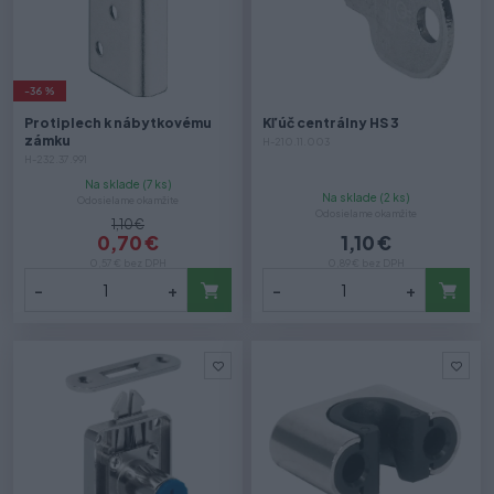
-36 %
Protiplech k nábytkovému
Kľúč centrálny HS 3
zámku
H-210.11.003
H-232.37.991
Na sklade (7 ks)
Na sklade (2 ks)
Odosielame okamžite
Odosielame okamžite
1,10 €
0,70 €
1,10 €
0,57 € bez DPH
0,89 € bez DPH
-
+
-
+