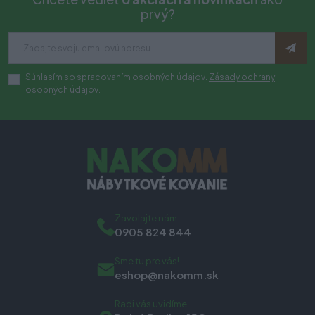
prvý?
Súhlasím so spracovaním osobných údajov.
Zásady ochrany
osobných údajov
.
Zavolajte nám
0905 824 844
Sme tu pre vás!
eshop@nakomm.sk
Radi vás uvidíme