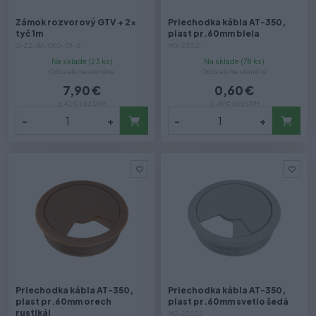
Zámok rozvorový GTV + 2x
Priechodka kábla AT-350,
tyč 1m
plast pr.60mm biela
G-ZZ-BA-SK0-01-S
MG-23021
Na sklade (23 ks)
Na sklade (78 ks)
Odosielame okamžite
Odosielame okamžite
7,90 €
0,60 €
6,42 € bez DPH
0,49 € bez DPH
-
+
-
+
Priechodka kábla AT-350,
Priechodka kábla AT-350,
plast pr.60mm orech
plast pr.60mm svetlo šedá
rustikál
MG-23022