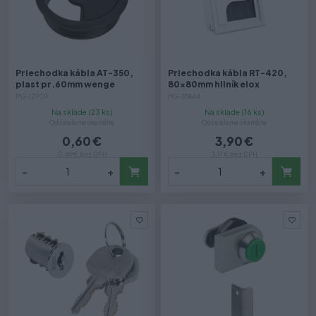
Priechodka kábla AT-350,
Priechodka kábla RT-420,
plast pr.60mm wenge
80x80mm hliník elox
MG-12909
MG-35844
Na sklade (23 ks)
Na sklade (16 ks)
Odosielame okamžite
Odosielame okamžite
0,60 €
3,90 €
0,49 € bez DPH
3,17 € bez DPH
-
+
-
+