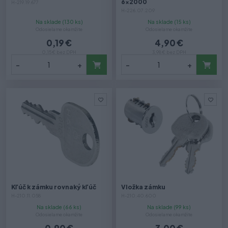
6x2000
H-219.19.677
H-226.07.209
Na sklade (130 ks)
Na sklade (15 ks)
Odosielame okamžite
Odosielame okamžite
0,19 €
4,90 €
0,15 € bez DPH
3,98 € bez DPH
-
+
-
+
Kľúč k zámku rovnaký kľúč
Vložka zámku
H-210.11.058
H-210.40.600
Na sklade (66 ks)
Na sklade (99 ks)
Odosielame okamžite
Odosielame okamžite