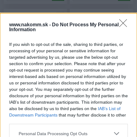
www.nakomm.sk -
Do Not Process My Personal
Information
If you wish to opt-out of the sale, sharing to third parties, or
processing of your personal or sensitive information for
targeted advertising by us, please use the below opt-out
section to confirm your selection. Please note that after your
Priechodka kábla AT-350,
Priechodka kábla AT-350,
opt-out request is processed you may continue seeing
plast pr.60mm
plast pr.60mm hnedá/orech
interest-based ads based on personal information utilized by
čerešňa/kalvados
tmavý
us or personal information disclosed to third parties prior to
MG-23023
MG-23031
your opt-out. You may separately opt-out of the further
Na sklade (16 ks)
Na sklade (30 ks)
Odosielame okamžite
Odosielame okamžite
disclosure of your personal information by third parties on the
0,60 €
0,60 €
IAB’s list of downstream participants. This information may
also be disclosed by us to third parties on the
IAB’s List of
0,49 € bez DPH
0,49 € bez DPH
Downstream Participants
that may further disclose it to other
-
+
-
+
third parties.
Personal Data Processing Opt Outs