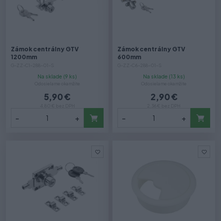
Zámok centrálny GTV
Zámok centrálny GTV
1200mm
600mm
G-ZZ-C1-288-01-S
G-ZZ-C6-288-01-S
Na sklade (9 ks)
Na sklade (13 ks)
Odosielame okamžite
Odosielame okamžite
5,90 €
2,90 €
4,80 € bez DPH
2,36 € bez DPH
-
+
-
+