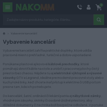
0
Vybavenie kancelárií
Vybavenie kancelárií
Vybavenie kancelárií zahŕňa praktické doplnky, ktoré udržia
pracovné miesto prehľadné, funkčné a dobre usporiadané.
Ponúkame plastové aj kovové
káblové prechodky
, ktoré
pomáhajú skrotiť káble na stole a urobiť z pracovnej plochy čistý
priestor bez chaosu. Nájdete tu aj
elektrické výklopné a výsuvné
zásuvky
GTV a Legrand, ideálne pre moderné pracovné stoly alebo
kuchynské linky, keď chcete mať prístup k elektrine či USB portom
presne tam, kde ich potrebujete.
Do kancelárií, šatní, ordinácií či lekární patria aj
nábytkové zámky
,
vhodné pre zásuvky, skrinky či osobné úložné priestory, aby
dôležité dokumenty či technika boli bezpečne odložené. V ponuke