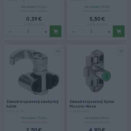
H-226.57.708
H-233.40.712
Na sklade (30 ks)
Na sklade (10 ks)
Odosielame okamžite
Odosielame okamžite
0,39 €
5,50 €
0,32 € bez DPH
4,47 € bez DPH
-
+
-
+
Zámok trojcestný záchytný
Zámok trojcestný Symo
háčik
Piccolo-Nova
H-226.30.761
H-224.64.600
Na sklade (15 pár)
Na sklade (14 ks)
Odosielame okamžite
Odosielame okamžite
2,50 €
4,90 €