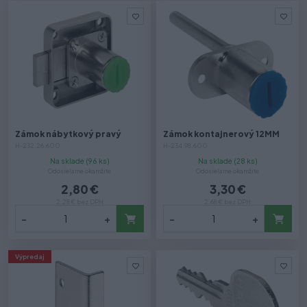
Zámok nábytkový pravý
Zámok kontajnerový 12MM
H-232.26.600
H-234.98.600
Na sklade (96 ks)
Na sklade (28 ks)
Odosielame okamžite
Odosielame okamžite
2,80 €
3,30 €
2,28 € bez DPH
2,68 € bez DPH
-
+
-
+
Výpredaj