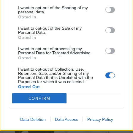
I want to opt-out of the Sharing of my
personal data.
Opted In
I want to opt-out of the Sale of my
Personal Data.
Opted In
I want to opt-out of processing my
Priechodka kábla AT-350,
Priechodka kábla AT-350,
Personal Data for Targeted Advertising.
plast pr.60mm javor
plast pr.60mm vanilka
Opted In
MG-23034
MG-16737
Na sklade (36 ks)
Na sklade (12 ks)
I want to opt-out of Collection, Use,
Odosielame okamžite
Odosielame okamžite
Retention, Sale, and/or Sharing of my
Personal Data that Is Unrelated with the
0,60 €
0,60 €
Purposes for which it was collected.
0,49 € bez DPH
0,49 € bez DPH
Opted Out
-
+
-
+
CONFIRM
Data Deletion
Data Access
Privacy Policy