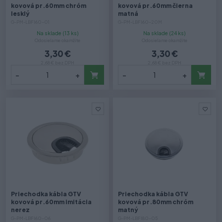
kovová pr.60mm chróm
kovová pr.60mm čierna
lesklý
matná
G-PM-LBFI60-01
G-PM-LBFI60-20M
Na sklade (13 ks)
Na sklade (24 ks)
Odosielame okamžite
Odosielame okamžite
3,30 €
3,30 €
2,68 € bez DPH
2,68 € bez DPH
-
+
-
+
Priechodka kábla GTV
Priechodka kábla GTV
kovová pr.60mm imitácia
kovová pr.80mm chróm
nerez
matný
G-PM-LBFI60-06
G-PM-LBFI80-05