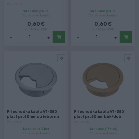
MG-23033
Na sklade (26 ks)
Na sklade (54 ks)
Odosielame okamžite
Odosielame okamžite
0,60 €
0,60 €
0,49 € bez DPH
0,49 € bez DPH
-
+
-
+
Priechodka kábla AT-350,
Priechodka kábla AT-350,
plast pr.60mm strieborná
plast pr.60mm buk/dub
MG-23925
MG-23035
Na sklade (19 ks)
Na sklade (136 ks)
Odosielame okamžite
Odosielame okamžite