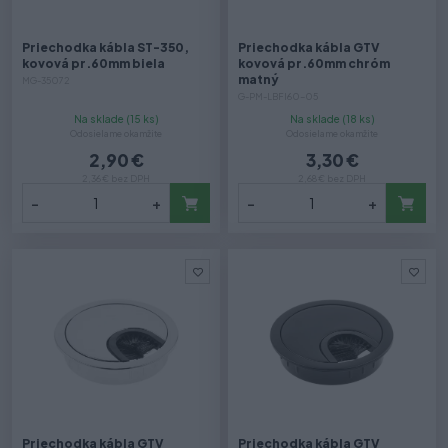
Priechodka kábla ST-350,
Priechodka kábla GTV
kovová pr.60mm biela
kovová pr.60mm chróm
matný
MG-35072
G-PM-LBFI60-05
Na sklade (15 ks)
Na sklade (18 ks)
Odosielame okamžite
Odosielame okamžite
2,90 €
3,30 €
2,36 € bez DPH
2,68 € bez DPH
-
+
-
+
Priechodka kábla GTV
Priechodka kábla GTV