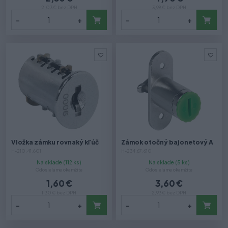
2,03 € bez DPH
3,98 € bez DPH
-
+
-
+
Vložka zámku rovnaký kľúč
Zámok otočný bajonetový A
H-210.41.601
H-234.67.610
Na sklade (112 ks)
Na sklade (5 ks)
Odosielame okamžite
Odosielame okamžite
1,60 €
3,60 €
1,30 € bez DPH
2,93 € bez DPH
-
+
-
+