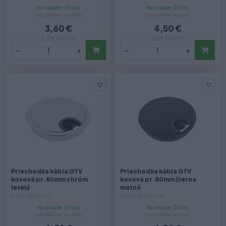
Na sklade (10 ks)
Na sklade (10 ks)
Odosielame okamžite
Odosielame okamžite
3,60 €
4,50 €
2,93 € bez DPH
3,66 € bez DPH
-
+
-
+
Priechodka kábla GTV
Priechodka kábla GTV
kovová pr.80mm chróm
kovová pr.80mm čierna
lesklý
matná
G-PM-LBFI80-01
G-PM-LBFI80-20M
Na sklade (13 ks)
Na sklade (13 ks)
Odosielame okamžite
Odosielame okamžite