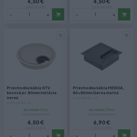
4,50 €
4,50 €
3,66 € bez DPH
3,66 € bez DPH
-
+
-
+
Priechodka kábla GTV
Priechodka kábla MERIDA,
kovová pr.80mm imitácia
80x80mm čierna matná
nerez
G-LB-K80X80-20
G-PM-LBFI80-06
Na sklade (7 ks)
Na sklade (13 ks)
Odosielame okamžite
Odosielame okamžite
4,50 €
6,90 €
3,66 € bez DPH
5,61 € bez DPH
-
+
-
+