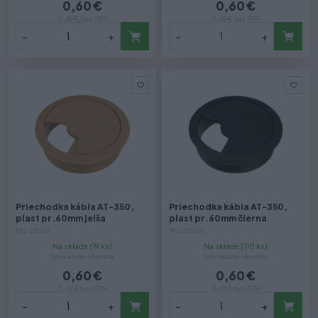
0,60 €
0,60 €
0,49 € bez DPH
0,49 € bez DPH
-
+
-
+
Priechodka kábla AT-350,
Priechodka kábla AT-350,
plast pr.60mm jelša
plast pr.60mm čierna
MG-23032
MG-23030
Na sklade (19 ks)
Na sklade (110 ks)
Odosielame okamžite
Odosielame okamžite
0,60 €
0,60 €
0,49 € bez DPH
0,49 € bez DPH
-
+
-
+