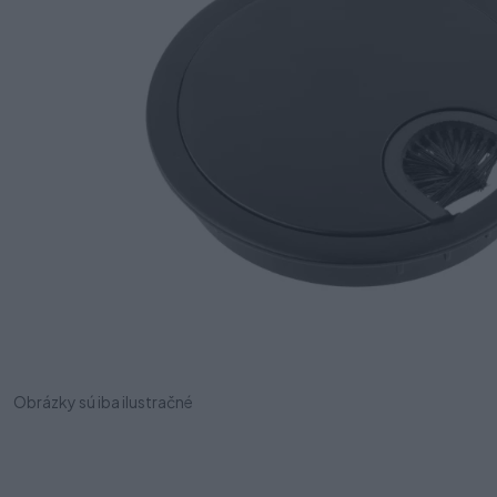
Obrázky sú iba ilustračné