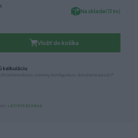
H
Na sklade
(13 ks)
Vložiť do košíka
 kalkuláciu
ifické (množstvo, rozmery, konfiguráciu, doručenie a pod.)?
slo:
+421 905 824 844