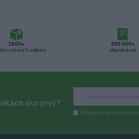
2500+
350 000+
ktov ihneď k odberu
objednávok
inkách
ako prvý?
Súhlasím so spracovaním os