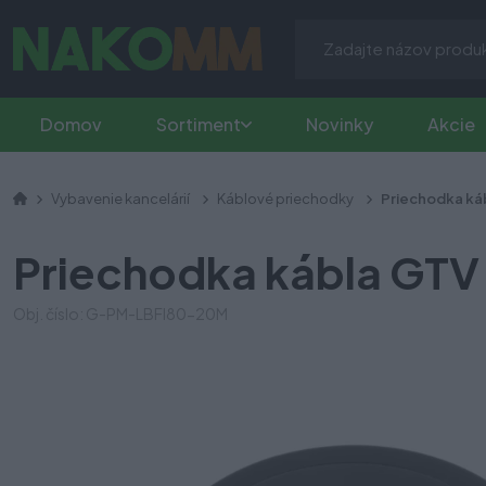
Domov
Sortiment
Novinky
Akcie
Vybavenie kancelárií
Káblové priechodky
Priechodka ká
Priechodka kábla GTV
Obj. číslo: G-PM-LBFI80-20M