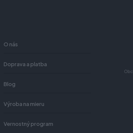
O nás
Doprava a platba
Obc
Blog
Výroba na mieru
Vernostný program