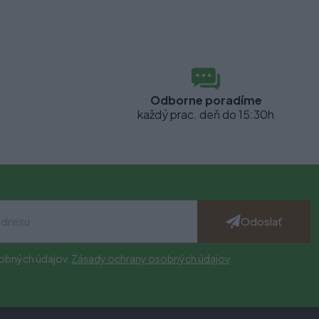
Odborne poradíme
každý prac. deň do 15:30h
Odoslať
obných údajov.
Zásady ochrany osobných údajov
.