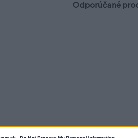
Odporúčané pro
Priechodka kábla ST-350, k
Na sklade (15 ks)
Odosielame okamžite
2,90 €