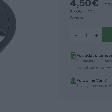
4,50 €
s DP
3,66 €
bez DPH
Cena za: ks
–
+
Požiadať o cenovú
Potrebujete niečo špec
Kontaktujte nás
Poradíme Vám?
Zavolajte nám na tel. čí