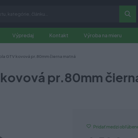
Výpredaj
Kontakt
Výroba na mieru
bla GTV kovová pr.80mm čierna matná
 kovová pr.80mm čiern
Pridať medzi obľúben