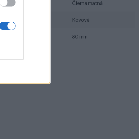
Farba:
Čierna matná
Materiál:
Kovové
Rozmer:
80 mm