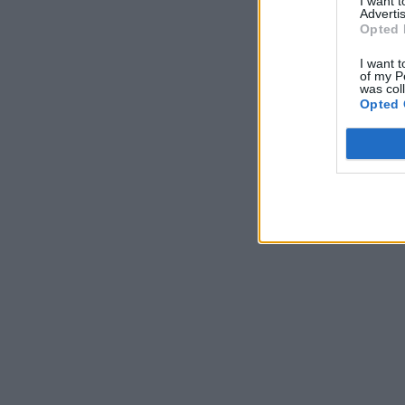
I want 
Advertis
Opted 
I want t
of my P
was col
Opted 