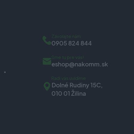
Zavolajte nám
0905 824 844
Sme tu pre vás!
eshop@nakomm.sk
Radi vás uvidíme
Dolné Rudiny 15C,
010 01 Žilina