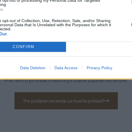
to opt-out of processing my Personal Data for Targeted
ing.
In
o opt-out of Collection, Use, Retention, Sale, and/or Sharing
ersonal Data that Is Unrelated with the Purposes for which it
lected.
Out
CONFIRM
Recenzie produktu
Data Deletion
Data Access
Privacy Policy
Pre tento produkt neboli pridané žiadne recenzie.
Pre pridanie recenzie sa musíte prihlásiť