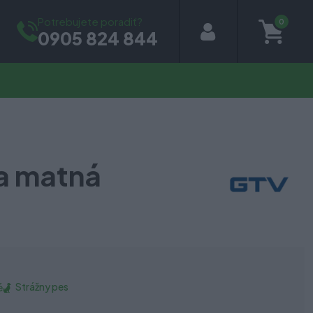
Potrebujete poradiť?
0
0905 824 844
a matná
Strážny pes
é