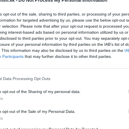
mm.sk -
Do Not Process My Personal Information
čo si vybrať tento prod
to opt-out of the sale, sharing to third parties, or processing of your per
formation for targeted advertising by us, please use the below opt-out s
r selection. Please note that after your opt-out request is processed y
eing interest-based ads based on personal information utilized by us or
ebo nábytku. Je vybavená vekom a maskovacou kefou, ktoré
disclosed to third parties prior to your opt-out. You may separately opt-
losure of your personal information by third parties on the IAB’s list of
. This information may also be disclosed by us to third parties on the
IA
Participants
that may further disclose it to other third parties.
l Data Processing Opt Outs
o opt-out of the Sharing of my personal data.
In
o opt-out of the Sale of my Personal Data.
In