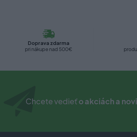
Doprava zdarma
pri nákupe nad 500€
produ
Chcete vedieť
o akciách a nov