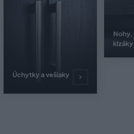
Nohy, 
klzáky
Úchytky a vešiaky