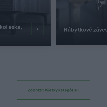
kolieska,
Nábytkové záve
Zobraziť všetky kategórie