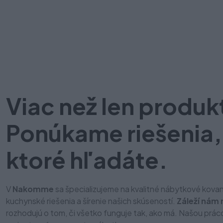
Viac než len produk
Ponúkame riešenia,
ktoré hľadáte.
V
Nakomme
sa špecializujeme na kvalitné nábytkové kovan
kuchynské riešenia a šírenie našich skúseností.
Záleží nám 
rozhodujú o tom, či všetko funguje tak, ako má. Našou prá