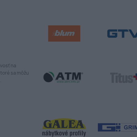
ivosť na
ktoré sa môžu
.