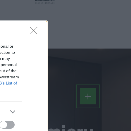
sonal or
ection to
ou may
 personal
out of the
 downstream
B’s List of