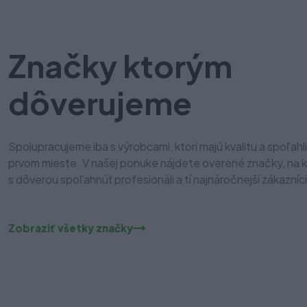
Značky ktorým
dôverujeme
Spolupracujeme iba s výrobcami, ktorí majú kvalitu a spoľahl
prvom mieste. V našej ponuke nájdete overené značky, na 
s dôverou spoľahnúť profesionáli a tí najnáročnejší zákazníci
Zobraziť všetky značky