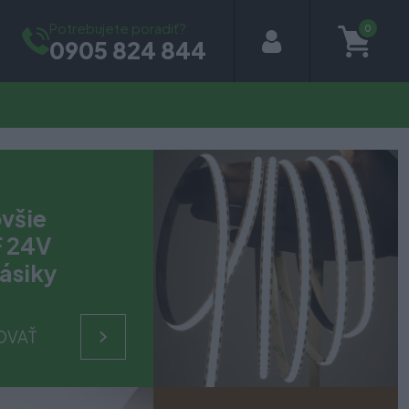
Potrebujete poradiť?
0
0905 824 844
všie
 24V
ásiky
OVAŤ