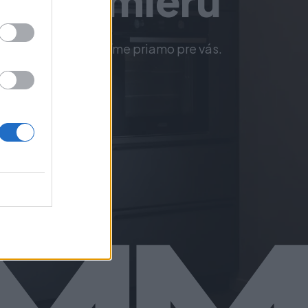
ne na mieru
 komponenty vyrobíme priamo pre vás.