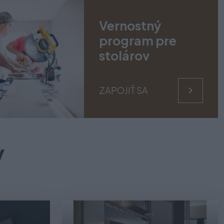
EŠIAKY
Nová kolekcia veši
Vernostný
program pre
stolárov
braziť viac
ZAPOJIŤ SA
v