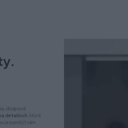
ty.
ia, dizajnové
na detailoch
, ktoré
cou je pomôcť vám