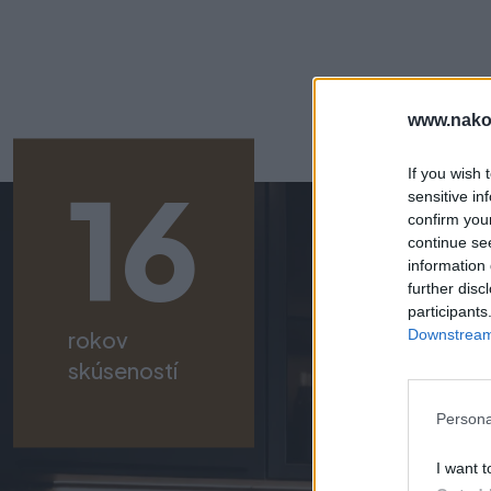
www.nako
If you wish 
16
sensitive in
confirm you
continue se
information 
further disc
participants
Downstream 
rokov
skúseností
Persona
I want t