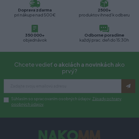
Doprava zdarma
2500+
pri nákupe nad 500€
produktov ihneď k odberu
350 000+
Odborne poradíme
objednávok
každý prac. deň do 15:30h
Chcete vedieť
o akciách a novinkách
ako
prvý?
Súhlasím so spracovaním osobných údajov.
Zásady ochrany
osobných údajov
.