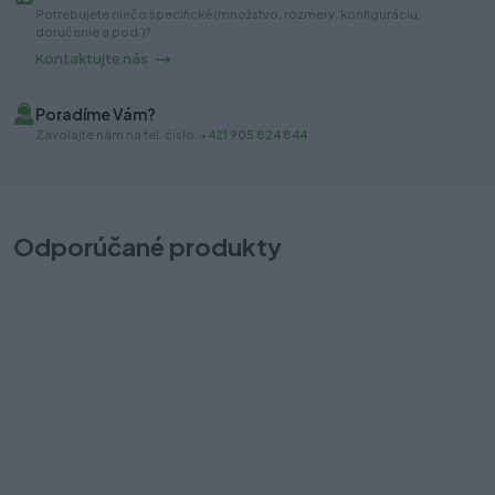
Potrebujete niečo špecifické (množstvo, rozmery, konfiguráciu,
doručenie a pod.)?
Kontaktujte nás
Poradíme Vám?
Zavolajte nám na tel. číslo:
+421 905 824 844
Odporúčané produkty
Modern Box 500A, 84/500mm šedý
S
T
Na sklade (12 sada)
Odosielame okamžite
24,00 €