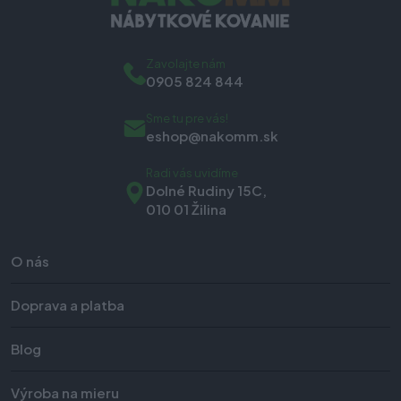
Zavolajte nám
0905 824 844
Sme tu pre vás!
eshop@nakomm.sk
Radi vás uvidíme
Dolné Rudiny 15C,
010 01 Žilina
O nás
Doprava a platba
Blog
Výroba na mieru