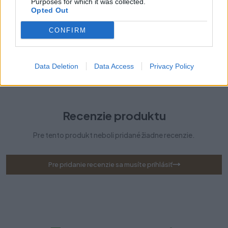
Purposes for which it was collected.
Kategórie:
Smetné koše
Opted Out
CONFIRM
Farba:
Sivá
Typ koša:
Na výsuv s bočnicou
Data Deletion
Data Access
Privacy Policy
Šírka skrinky:
400 mm
Recenzie produktu
Pre tento produkt neboli pridané žiadne recenzie.
Pre pridanie recenzie sa musíte prihlásiť