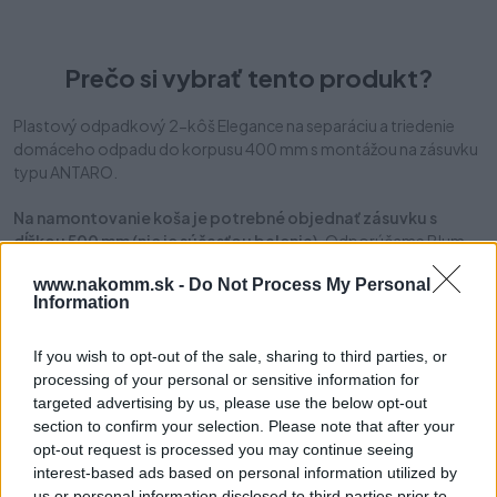
Prečo si vybrať tento produkt?
Plastový odpadkový 2-kôš Elegance na separáciu a triedenie
domáceho odpadu do korpusu 400 mm s montážou na zásuvku
typu ANTARO.
Na namontovanie koša je potrebné objednať zásuvku s
dĺžkou 500 mm (nie je súčasťou balenia).
Odporúčame Blum
Tandembox ANTARO alebo GTV Modern Box.
www.nakomm.sk -
Do Not Process My Personal
Information
Po inštalácii do korpusu a po vysunutí sú nádoby koša plne
vyberateľné. Kvalitný plastový rám dodáva systému vysokú
odolnosť a výsuv umožňuje úplné vysunutie aj hladké zatvorenie
If you wish to opt-out of the sale, sharing to third parties, or
systému.
processing of your personal or sensitive information for
targeted advertising by us, please use the below opt-out
Systém má dve 18-litrové nádoby a je vybavený pevným
section to confirm your selection. Please note that after your
oceľovým vekom, ktoré okrem zakrytia košov slúži aj ako polica
opt-out request is processed you may continue seeing
vo vnútri korpusu na uloženie ľahkého príslušenstva.
interest-based ads based on personal information utilized by
us or personal information disclosed to third parties prior to