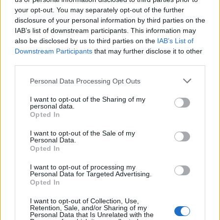
Vyrobené z plastu v sivom prevedení.
your opt-out. You may separately opt-out of the further
disclosure of your personal information by third parties on the
Vlastnosti produktu:
IAB’s list of downstream participants. This information may
also be disclosed by us to third parties on the
IAB’s List of
Po otvorení sú nádoby vyberateľné.
Downstream Participants
that may further disclose it to other
Objem koša: 2×18 litrov.
third parties.
Oceľové veko, ktoré slúži ako polica.
Určené na inštaláciu do korpusu 400 mm, minimálna inštalačná
Personal Data Processing Opt Outs
hĺbka je 510 mm.
I want to opt-out of the Sharing of my
Jednoduchá montáž do zásuvky upevnením k bočniciam a k
personal data.
zadnej stene.
Opted In
Vyrobené z plastu v sivom prevedení.
I want to opt-out of the Sale of my
Personal Data.
Parametre
Opted In
I want to opt-out of processing my
EAN:
8595060496785
Personal Data for Targeted Advertising.
Opted In
SKU:
W-1007114602
I want to opt-out of Collection, Use,
Retention, Sale, and/or Sharing of my
Výrobca:
Wireli
Personal Data that Is Unrelated with the