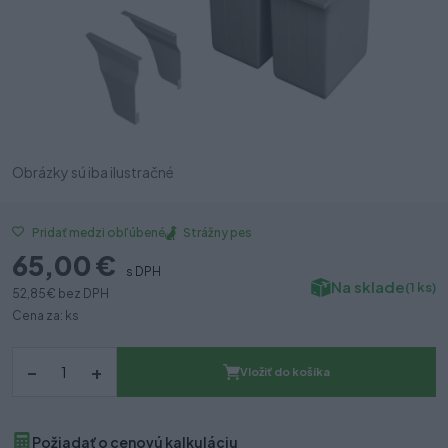
Obrázky sú iba ilustračné
Strážny pes
Pridať medzi obľúbené
65,00 €
s DPH
Na sklade
(1 ks)
52,85 €
bez DPH
Cena za: ks
–
+
Vložiť do košíka
Požiadať o cenovú kalkuláciu