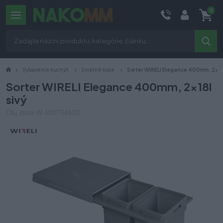
0
Vybavenie kuchýň
Smetné koše
Sorter WIRELI Elegance 400mm, 2x18l
Sorter WIRELI Elegance 400mm, 2x18l
sivý
Obj. číslo: W-1007114602