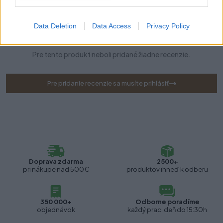
Data Deletion
Data Access
Privacy Policy
Recenzie produktu
Pre tento produkt neboli pridané žiadne recenzie.
Pre pridanie recenzie sa musíte prihlásiť
Doprava zdarma
2500+
pri nákupe nad 500€
produktov ihneď k odberu
350 000+
Odborne poradíme
objednávok
každý prac. deň do 15:30h