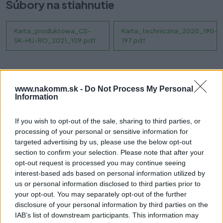
Súbory na stiahnutie
Karta_produktowa_CS-
Karta_techniczna_2020_190-
SK-HU-RO_2021_109.pdf
197.pdf
Prečo si vybrať tento produkt?
www.nakomm.sk -
Do Not Process My Personal
Information
Modern Box má vysokú odolnosť, certifikovaný je pre 60 000
cyklov. Poskytuje zaťaženie až 40 kg a plný výsuv v dĺžkach od
If you wish to opt-out of the sale, sharing to third parties, or
250 do 550 mm. Dostupný v troch výškach ako pre klasickú tak
processing of your personal or sensitive information for
aj vnútornú zásuvku. Vysoký komfort produktu je zabezpečený
targeted advertising by us, please use the below opt-out
tichým zatváraním. Zásuvka sa hodí pre celý rad systémov
section to confirm your selection. Please note that after your
organizácie priestorov, príborových vložiek, rohoží a triedičov
opt-out request is processed you may continue seeing
odpadu.
interest-based ads based on personal information utilized by
us or personal information disclosed to third parties prior to
Parametre
your opt-out. You may separately opt-out of the further
disclosure of your personal information by third parties on the
EAN:
5908231311894
IAB’s list of downstream participants. This information may