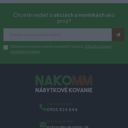
Chcete vedieť
o akciách a novinkách
ako
prvý?
Súhlasím so spracovaním osobných údajov.
Zásady ochrany
osobných údajov
.
Zavolajte nám
0905 824 844
Sme tu pre vás!
eshop@nakomm.sk