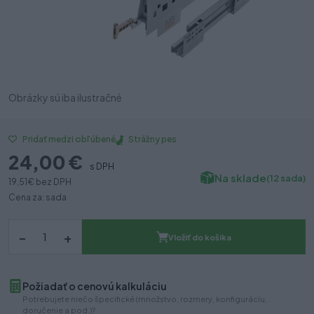
Obrázky sú iba ilustračné
Strážny pes
Pridať medzi obľúbené
24,00 €
s DPH
Na sklade
(12 sada)
19,51 €
bez DPH
Cena za: sada
–
+
Vložiť do košíka
Požiadať o cenovú kalkuláciu
Potrebujete niečo špecifické (množstvo, rozmery, konfiguráciu,
doručenie a pod.)?