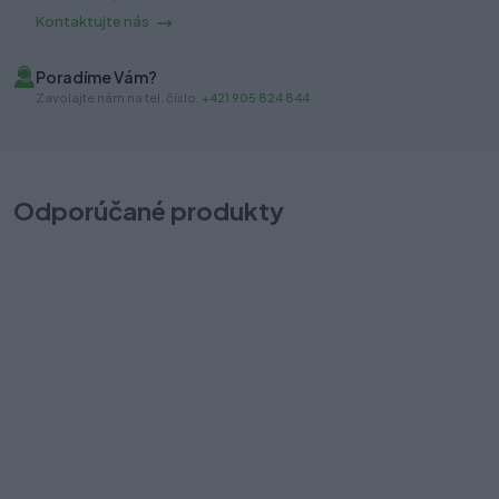
Kontaktujte nás
Poradíme Vám?
Zavolajte nám na tel. číslo:
+421 905 824 844
Odporúčané produkty
Komplet
TANDEMBOX antaro 550M 65kg biela
T
48,00 €