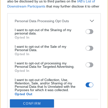
also be disclosed by us to third parties on the
IAB’s List of
SKU:
G-PB-D-KPL500A
Downstream Participants
that may further disclose it to other
third parties.
Výrobca:
GTV
Personal Data Processing Opt Outs
Kategórie:
Výsuvy s bočnicou
I want to opt-out of the Sharing of my
personal data.
Hmotnosť:
3900 g
Opted In
Farba:
Sivá
I want to opt-out of the Sale of my
Personal Data.
Opted In
Obsah balenia:
2x výsuv, 2x bočnica, 2x
držiak chrbta, 2x upevnenie
I want to opt-out of processing my
čela, 2x krytka, skrutky
Personal Data for Targeted Advertising.
Opted In
Nosnosť:
40 kg
I want to opt-out of Collection, Use,
Retention, Sale, and/or Sharing of my
Typ výsuvu:
MODERN BOX
Personal Data that Is Unrelated with the
Purposes for which it was collected.
Opted Out
Technológia pohybu:
S tlmením
CONFIRM
Dĺžka:
500 mm