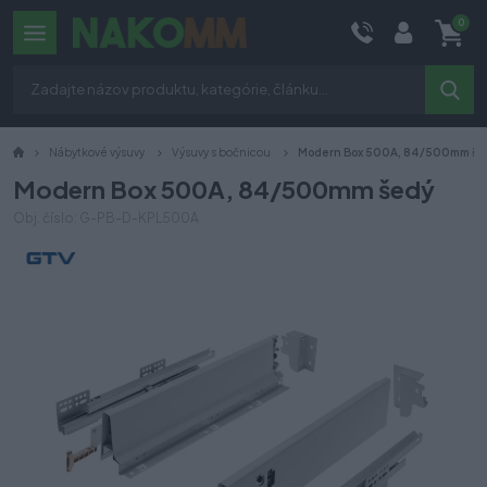
0
Nábytkové výsuvy
Výsuvy s bočnicou
Modern Box 500A, 84/500mm še
Modern Box 500A, 84/500mm šedý
Obj. číslo: G-PB-D-KPL500A