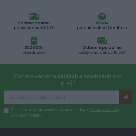
Doprava zdarma
2500+
pri nákupe nad 500€
produktov ihneď k odberu
350 000+
Odborne poradíme
objednávok
každý prac. deň do 15:30h
Chcete vedieť
o akciách a novinkách
ako
prvý?
Súhlasím so spracovaním osobných údajov.
Zásady ochrany
osobných údajov
.