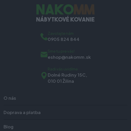
Zavolajte nám
0905 824 844
Sme tu pre vás!
eshop@nakomm.sk
Radi vás uvidíme
Dolné Rudiny 15C,
010 01 Žilina
O nás
Doprava a platba
Blog