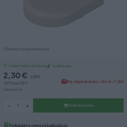
Obrázky sú iba ilustračné
Strážny pes
Pridať medzi obľúbené
2,30 €
s DPH
Na objednávku: do 4-7 dní
1,87 €
bez DPH
Cena za: ks
–
+
Vložiť do košíka
Požiadať o cenovú kalkuláciu