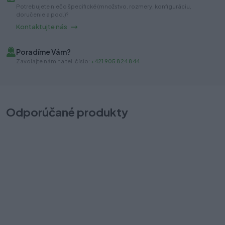
Potrebujete niečo špecifické (množstvo, rozmery, konfiguráciu,
doručenie a pod.)?
Kontaktujte nás
Poradíme Vám?
Zavolajte nám na tel. číslo:
+421 905 824 844
Odporúčané produkty
Záves Blum naložený 94° s perom na sklo 75T4100
Z
Na objednávku: do 4-7 dní (1 ks)
Na