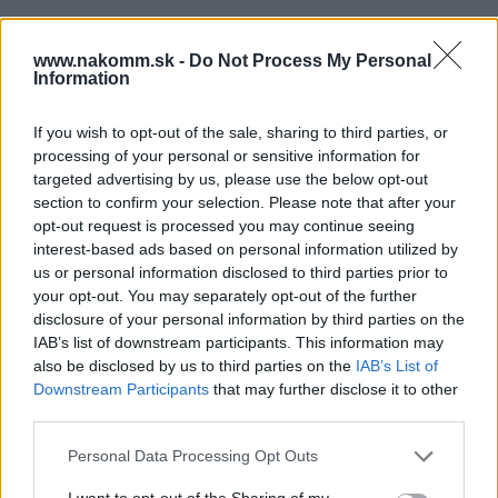
3,30 €
www.nakomm.sk -
Do Not Process My Personal
Information
Prečo si vybrať tento produkt?
Krytka podložky závesu na sklenené dvere 84.4120
If you wish to opt-out of the sale, sharing to third parties, or
processing of your personal or sensitive information for
Materiál: Plast
targeted advertising by us, please use the below opt-out
Farba / Povrch: Matne poniklované
section to confirm your selection. Please note that after your
Upevnenie krytky: naskrutkovaním
opt-out request is processed you may continue seeing
tvar: Tvar D
interest-based ads based on personal information utilized by
Dĺžka: 41 mm
us or personal information disclosed to third parties prior to
Šírka: 31 mm
your opt-out. You may separately opt-out of the further
Výška: 8.2 mm
disclosure of your personal information by third parties on the
IAB’s list of downstream participants. This information may
also be disclosed by us to third parties on the
IAB’s List of
Parametre
Downstream Participants
that may further disclose it to other
third parties.
EAN:
9002617098334
Personal Data Processing Opt Outs
SKU:
BL-84.4120-NIM
I want to opt-out of the Sharing of my