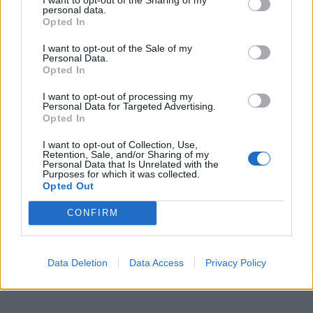
personal data.
Výrobca:
Blum
Opted In
Kategórie:
Nábytkové závesy a podložky
I want to opt-out of the Sale of my
Personal Data.
Opted In
Hmotnosť:
7.202 g
I want to opt-out of processing my
Farba:
Matne poniklované (NI-M)
Personal Data for Targeted Advertising.
Opted In
Typ závesov:
Na sklo
I want to opt-out of Collection, Use,
Retention, Sale, and/or Sharing of my
Personal Data that Is Unrelated with the
Purposes for which it was collected.
Recenzie produktu
Opted Out
CONFIRM
Pre tento produkt neboli pridané žiadne recenzie.
Pre pridanie recenzie sa musíte prihlásiť
Data Deletion
Data Access
Privacy Policy