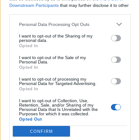
Nastavenie hĺbky: +/- 2 mm, komfortná so závitovou
Downstream Participants
that may further disclose it to other
skrutkou
third parties.
Parametre
Personal Data Processing Opt Outs
I want to opt-out of the Sharing of my
personal data.
EAN:
9002617622225
Opted In
SKU:
BL-75T4200
I want to opt-out of the Sale of my
Personal Data.
Výrobca:
Blum
Opted In
Kategórie:
Nábytkové závesy a podložky
I want to opt-out of processing my
Personal Data for Targeted Advertising.
Opted In
Hmotnosť:
57.346 g
I want to opt-out of Collection, Use,
Farba:
Poniklované (NI)
Retention, Sale, and/or Sharing of my
Personal Data that Is Unrelated with the
Purposes for which it was collected.
Typ závesov:
Polonaložené, Na sklo
Opted Out
Technológia pohybu:
S perom
CONFIRM