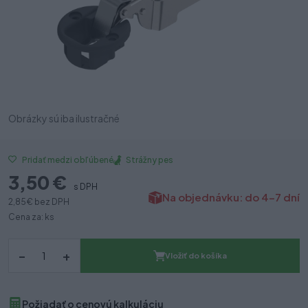
Obrázky sú iba ilustračné
Strážny pes
Pridať medzi obľúbené
3,50 €
s DPH
Na objednávku: do 4-7 dní
2,85 €
bez DPH
Cena za: ks
–
+
Vložiť do košíka
Požiadať o cenovú kalkuláciu