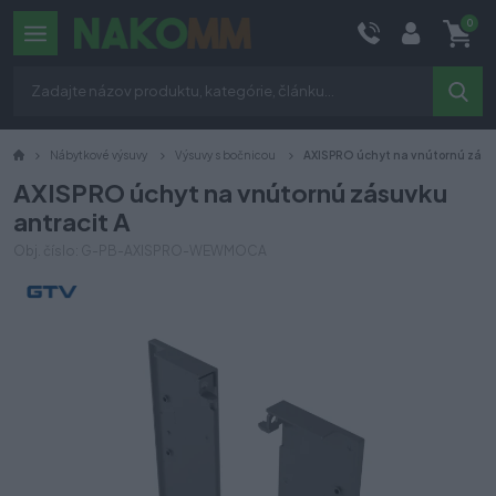
0
Nábytkové výsuvy
Výsuvy s bočnicou
AXISPRO úchyt na vnútornú zásu
AXISPRO úchyt na vnútornú zásuvku
antracit A
Obj. číslo: G-PB-AXISPRO-WEWMOCA