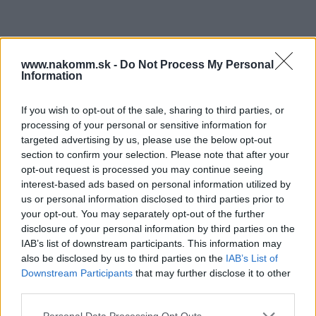
Súbory na stiahnutie
www.nakomm.sk -
Do Not Process My Personal
Information
Karta_produktowa_CS-
Karta_techniczna_2020_206-
SK-HU-RO_2021_91.pdf
213.pdf
If you wish to opt-out of the sale, sharing to third parties, or
processing of your personal or sensitive information for
targeted advertising by us, please use the below opt-out
Prečo si vybrať tento produkt?
section to confirm your selection. Please note that after your
opt-out request is processed you may continue seeing
Úchyt na vnútorné čelo vyrobený z ocele, dostupný v dvoch
interest-based ads based on personal information utilized by
farbách. Výrobok je určený pre zásuvky Axis Pro výšky A.
us or personal information disclosed to third parties prior to
Umožňuje vytvoriť vnútornú zásuvku. Sada obsahuje ľavý a pravý
your opt-out. You may separately opt-out of the further
úchyt.
disclosure of your personal information by third parties on the
IAB’s list of downstream participants. This information may
also be disclosed by us to third parties on the
IAB’s List of
Parametre
Downstream Participants
that may further disclose it to other
third parties.
EAN:
5902801223808
Personal Data Processing Opt Outs