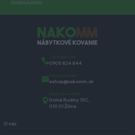
osobných údajov
.
Zavolajte nám
0905 824 844
Sme tu pre vás!
eshop@nakomm.sk
Radi vás uvidíme
Dolné Rudiny 15C,
010 01 Žilina
O nás