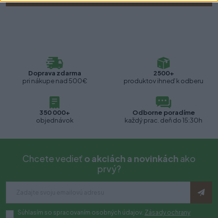
Doprava zdarma
2500+
pri nákupe nad 500€
produktov ihneď k odberu
350 000+
Odborne poradíme
objednávok
každý prac. deň do 15:30h
Chcete vedieť
o akciách a novinkách
ako
prvý?
Súhlasím so spracovaním osobných údajov.
Zásady ochrany