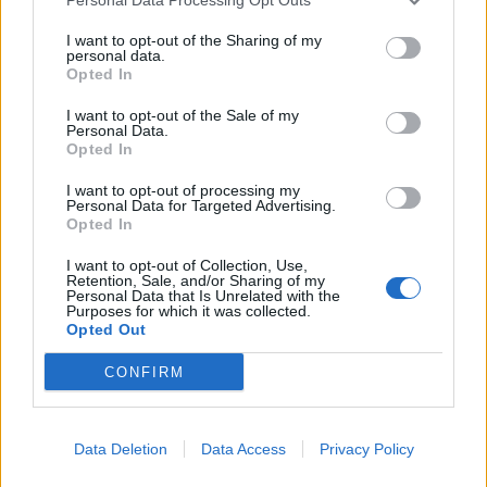
SKU:
G-PB-AXISPRO-WEWMOCA
I want to opt-out of the Sharing of my
personal data.
Výrobca:
GTV
Opted In
Kategórie:
Výsuvy s bočnicou
I want to opt-out of the Sale of my
Personal Data.
Opted In
Hmotnosť:
71.67 g
I want to opt-out of processing my
Farba:
Antracitová
Personal Data for Targeted Advertising.
Opted In
Obsah balenia:
2x držiak čela, skrutky
I want to opt-out of Collection, Use,
Retention, Sale, and/or Sharing of my
Typ výsuvu:
AXIS PRO
Personal Data that Is Unrelated with the
Purposes for which it was collected.
Opted Out
Recenzie produktu
CONFIRM
Pre tento produkt neboli pridané žiadne recenzie.
Data Deletion
Data Access
Privacy Policy
Pre pridanie recenzie sa musíte prihlásiť