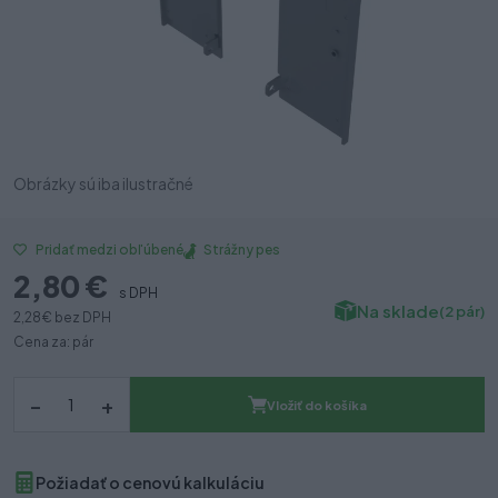
Obrázky sú iba ilustračné
Strážny pes
Pridať medzi obľúbené
2,80 €
s DPH
Na sklade
(2 pár)
2,28 €
bez DPH
Cena za: pár
–
+
Vložiť do košíka
Požiadať o cenovú kalkuláciu