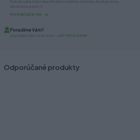
Potrebujete niečo špecifické (množstvo, rozmery, konfiguráciu,
doručenie a pod.)?
Kontaktujte nás
Poradíme Vám?
Zavolajte nám na tel. číslo:
+421 905 824 844
Odporúčané produkty
AXISPRO úchyt + čelo110 na vnútornú zásuvku antracit A
A
Na sklade (20 sada)
Na
Odosielame okamžite
Od
18,90 €