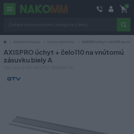
0
Nábytkové výsuvy
Výsuvy s bočnicou
AXISPRO úchyt + čelo110 na vnút
AXISPRO úchyt + čelo110 na vnútornú
zásuvku biely A
Obj. číslo: G-PB-AXISPRO-ZESWEW-A1