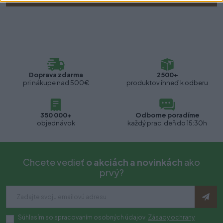
Doprava zdarma
2500+
pri nákupe nad 500€
produktov ihneď k odberu
350 000+
Odborne poradíme
objednávok
každý prac. deň do 15:30h
Chcete vedieť
o akciách a novinkách
ako
prvý?
Súhlasím so spracovaním osobných údajov.
Zásady ochrany