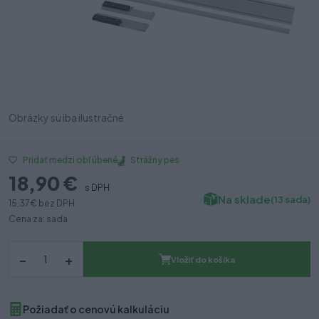
Obrázky sú iba ilustračné
Strážny pes
Pridať medzi obľúbené
18,90 €
s DPH
Na sklade
(13 sada)
15,37 €
bez DPH
Cena za: sada
–
+
Vložiť do košíka
Požiadať o cenovú kalkuláciu