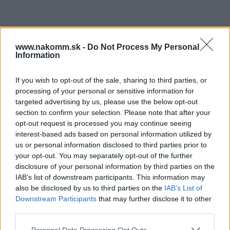
Súbory na stiahnutie
www.nakomm.sk -
Do Not Process My Personal
Information
Karta_produktowa_CS-
PB-AXISPRO-ZESWEW.pdf
SK-HU-RO_2021_93.pdf
If you wish to opt-out of the sale, sharing to third parties, or
processing of your personal or sensitive information for
targeted advertising by us, please use the below opt-out
Prečo si vybrať tento produkt?
section to confirm your selection. Please note that after your
opt-out request is processed you may continue seeing
Sada pre vytvorenie vnútornej zásuvky. Dostupné v dvoch
interest-based ads based on personal information utilized by
farbách. Výrobok je určený pre zásuvky Axis Pro výšky A. Sada
us or personal information disclosed to third parties prior to
obsahuje ľavý a pravý úchyt a vnútorné čelo.
your opt-out. You may separately opt-out of the further
disclosure of your personal information by third parties on the
IAB’s list of downstream participants. This information may
Parametre
also be disclosed by us to third parties on the
IAB’s List of
Downstream Participants
that may further disclose it to other
EAN:
5902801322686
third parties.
SKU:
G-PB-AXISPRO-ZESWEW-A1
Personal Data Processing Opt Outs