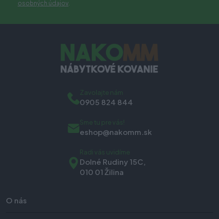
osobných údajov
.
Zavolajte nám
0905 824 844
Sme tu pre vás!
eshop@nakomm.sk
Radi vás uvidíme
Dolné Rudiny 15C,
010 01 Žilina
O nás