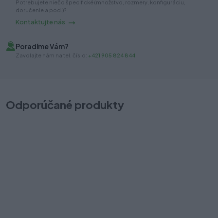
Potrebujete niečo špecifické (množstvo, rozmery, konfiguráciu,
doručenie a pod.)?
Kontaktujte nás
Poradíme Vám?
Zavolajte nám na tel. číslo:
+421 905 824 844
Odporúčané produkty
AXISPRO úchyt + čelo110 na vnútornú zásuvku antracit A
A
Na sklade (20 sada)
Na
Odosielame okamžite
Od
18,90 €