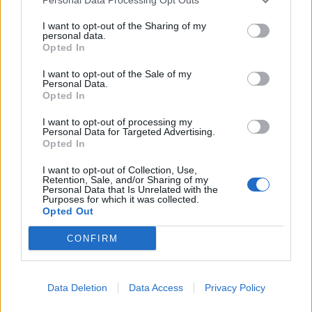
Výrobca:
GTV
I want to opt-out of the Sharing of my
personal data.
Opted In
Kategórie:
Výsuvy s bočnicou
I want to opt-out of the Sale of my
Hmotnosť:
1216 g
Personal Data.
Opted In
Farba:
Biela
I want to opt-out of processing my
Personal Data for Targeted Advertising.
Obsah balenia:
2x držiak čela a relingu,
Opted In
skrutky, 1x vnútorné čelo
I want to opt-out of Collection, Use,
Retention, Sale, and/or Sharing of my
Typ výsuvu:
AXIS PRO
Personal Data that Is Unrelated with the
Purposes for which it was collected.
Opted Out
Recenzie produktu
CONFIRM
Pre tento produkt neboli pridané žiadne recenzie.
Data Deletion
Data Access
Privacy Policy
Pre pridanie recenzie sa musíte prihlásiť