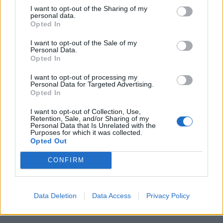
SKU:
G-WW-WSL300-01
I want to opt-out of the Sharing of my
personal data.
Opted In
Výrobca:
GTV
I want to opt-out of the Sale of my
Kategórie:
Vešiakové tyče
Personal Data.
Opted In
Hmotnosť:
201 g
I want to opt-out of processing my
Personal Data for Targeted Advertising.
Farba:
Chróm lesklý
Opted In
Typ tyčí:
Výsuvné
I want to opt-out of Collection, Use,
Retention, Sale, and/or Sharing of my
Personal Data that Is Unrelated with the
Purposes for which it was collected.
Opted Out
Recenzie produktu
CONFIRM
Pre tento produkt neboli pridané žiadne recenzie.
Data Deletion
Data Access
Privacy Policy
Pre pridanie recenzie sa musíte prihlásiť