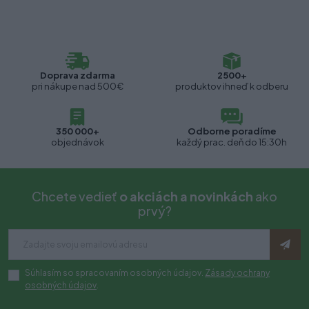
Doprava zdarma
2500+
pri nákupe nad 500€
produktov ihneď k odberu
350 000+
Odborne poradíme
objednávok
každý prac. deň do 15:30h
Chcete vedieť
o akciách a novinkách
ako
prvý?
Súhlasím so spracovaním osobných údajov.
Zásady ochrany
osobných údajov
.