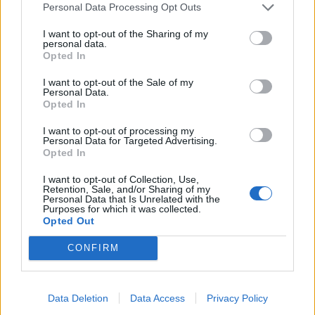
Personal Data Processing Opt Outs
SKU:
G-PB-AXISPRO-WEWMOCC
I want to opt-out of the Sharing of my
Výrobca:
GTV
personal data.
Opted In
Kategórie:
Výsuvy s bočnicou
I want to opt-out of the Sale of my
Personal Data.
Hmotnosť:
410 g
Opted In
Farba:
Antracitová
I want to opt-out of processing my
Personal Data for Targeted Advertising.
Opted In
Obsah balenia:
2x držiak čela a relingu,
skrutky
I want to opt-out of Collection, Use,
Retention, Sale, and/or Sharing of my
Typ výsuvu:
AXIS PRO
Personal Data that Is Unrelated with the
Purposes for which it was collected.
Opted Out
CONFIRM
Recenzie produktu
Pre tento produkt neboli pridané žiadne recenzie.
Data Deletion
Data Access
Privacy Policy