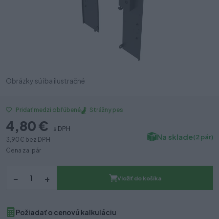
Obrázky sú iba ilustračné
Strážny pes
Pridať medzi obľúbené
4,80 €
s DPH
Na sklade
(2 pár)
3,90 €
bez DPH
Cena za: pár
–
+
Vložiť do košíka
Požiadať o cenovú kalkuláciu