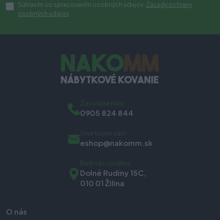
Súhlasím so spracovaním osobných údajov.
Zásady ochrany
osobných údajov
.
Zavolajte nám
0905 824 844
Sme tu pre vás!
eshop@nakomm.sk
Radi vás uvidíme
Dolné Rudiny 15C,
010 01 Žilina
O nás