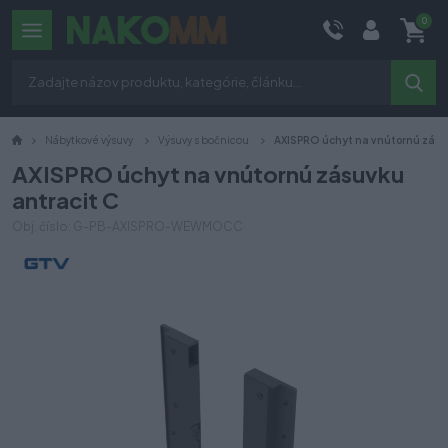
0
Nábytkové výsuvy
Výsuvy s bočnicou
AXISPRO úchyt na vnútornú zásu
AXISPRO úchyt na vnútornú zásuvku
antracit C
Obj. číslo: G-PB-AXISPRO-WEWMOCC