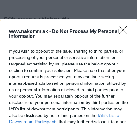
Súbory na stiahnutie
www.nakomm.sk -
Do Not Process My Personal
Karta_produktowa_CS-
Karta_techniczna_2020_206-
Information
SK-HU-RO_2021_92.pdf
213.pdf
If you wish to opt-out of the sale, sharing to third parties, or
processing of your personal or sensitive information for
targeted advertising by us, please use the below opt-out
Prečo si vybrať tento produkt?
section to confirm your selection. Please note that after your
opt-out request is processed you may continue seeing
Úchyt na vnútorné čelo vyrobený z ocele, dostupný v dvoch
interest-based ads based on personal information utilized by
farbách. Výrobok je určený pre zásuvky Axis Pro výšky C.
us or personal information disclosed to third parties prior to
Umožňuje vytvoriť vnútornú zásuvku. Sada obsahuje ľavý a pravý
your opt-out. You may separately opt-out of the further
úchyt.
disclosure of your personal information by third parties on the
IAB’s list of downstream participants. This information may
Parametre
also be disclosed by us to third parties on the
IAB’s List of
Downstream Participants
that may further disclose it to other
third parties.
EAN:
5902801223952