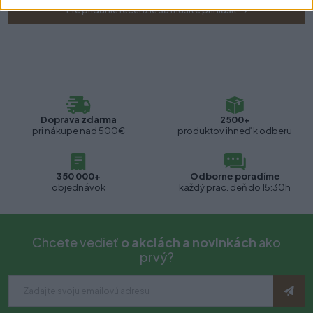
Pre pridanie recenzie sa musíte prihlásiť
Doprava zdarma
2500+
pri nákupe nad 500€
produktov ihneď k odberu
350 000+
Odborne poradíme
objednávok
každý prac. deň do 15:30h
Chcete vedieť
o akciách a novinkách
ako
prvý?