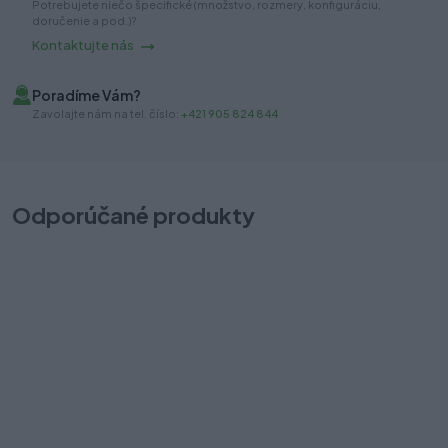
Potrebujete niečo špecifické (množstvo, rozmery, konfiguráciu,
doručenie a pod.)?
Kontaktujte nás
Poradíme Vám?
Zavolajte nám na tel. číslo:
+421 905 824 844
Odporúčané produkty
AXISPRO úchyt na vnútornú zásuvku biely C
A
Na sklade (4 pár)
Na
Odosielame okamžite
Od
4,80 €