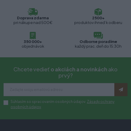
Doprava zdarma
2500+
pri nákupe nad 500€
produktov ihneď k odberu
350 000+
Odborne poradíme
objednávok
každý prac. deň do 15:30h
Chcete vedieť
o akciách a novinkách
ako
prvý?
Súhlasím so spracovaním osobných údajov.
Zásady ochrany
osobných údajov
.