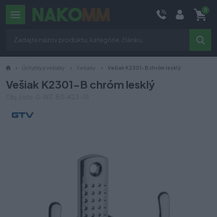
0
Úchytky a vešiaky
Vešiaky
Vešiak K2301-B chróm lesklý
Vešiak K2301-B chróm lesklý
Obj. číslo: G-WZ-B0-K23-01