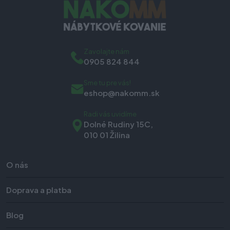
Zavolajte nám
0905 824 844
Sme tu pre vás!
eshop@nakomm.sk
Radi vás uvidíme
Dolné Rudiny 15C,
010 01 Žilina
O nás
Doprava a platba
Blog