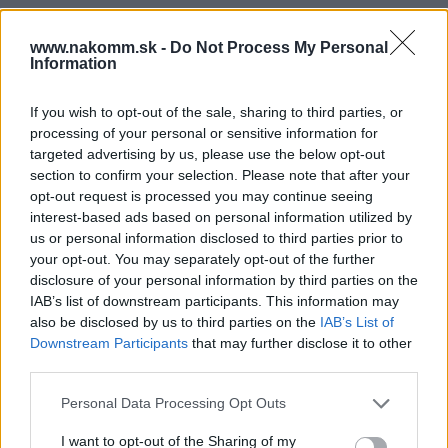
Súbory na stiahnutie
www.nakomm.sk -
Do Not Process My Personal
Information
Karta_produktowa_CS-
SK-HU-RO_2021_330.pdf
If you wish to opt-out of the sale, sharing to third parties, or
processing of your personal or sensitive information for
targeted advertising by us, please use the below opt-out
section to confirm your selection. Please note that after your
Prečo si vybrať tento produkt?
opt-out request is processed you may continue seeing
interest-based ads based on personal information utilized by
Vešiak K2301
us or personal information disclosed to third parties prior to
your opt-out. You may separately opt-out of the further
Parametre
disclosure of your personal information by third parties on the
IAB’s list of downstream participants. This information may
also be disclosed by us to third parties on the
IAB’s List of
EAN:
5908231308870
Downstream Participants
that may further disclose it to other
third parties.
SKU:
G-WZ-B0-K23-01
Personal Data Processing Opt Outs
Výrobca:
GTV
I want to opt-out of the Sharing of my