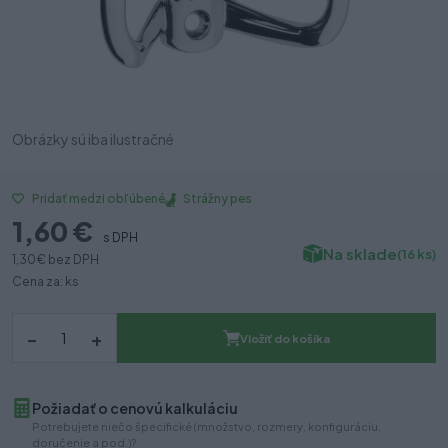
Obrázky sú iba ilustračné
Strážny pes
Pridať medzi obľúbené
1,60 €
s DPH
Na sklade
(16 ks)
1,30 €
bez DPH
Cena za: ks
–
+
Vložiť do košíka
Požiadať o cenovú kalkuláciu
Potrebujete niečo špecifické (množstvo, rozmery, konfiguráciu,
doručenie a pod.)?