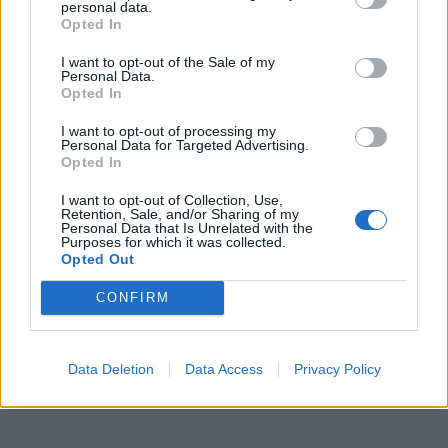
personal data.
Kategórie:
Vešiaky
Opted In
Hmotnosť:
28.5 g
I want to opt-out of the Sale of my
Personal Data.
Farba:
Chróm lesklý
Opted In
I want to opt-out of processing my
Obsah balenia:
1x vešiak, 2x skrutka
Personal Data for Targeted Advertising.
Opted In
Typ vešiaku:
Kovové
I want to opt-out of Collection, Use,
Retention, Sale, and/or Sharing of my
Personal Data that Is Unrelated with the
Purposes for which it was collected.
Recenzie produktu
Opted Out
Pre tento produkt neboli pridané žiadne recenzie.
CONFIRM
Pre pridanie recenzie sa musíte prihlásiť
Data Deletion
Data Access
Privacy Policy