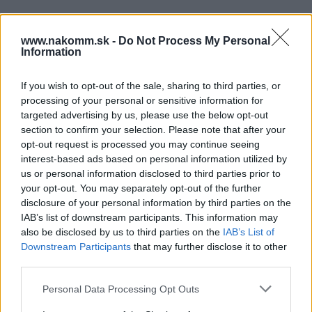
Súbory na stiahnutie
www.nakomm.sk -
Do Not Process My Personal
Information
Produktová karta
If you wish to opt-out of the sale, sharing to third parties, or
processing of your personal or sensitive information for
targeted advertising by us, please use the below opt-out
Prečo si vybrať tento produkt?
section to confirm your selection. Please note that after your
opt-out request is processed you may continue seeing
Vešiak TOLEDO so zaoblenými hranami a mimoriadnym tvarom
interest-based ads based on personal information utilized by
zmení váš interiér a dodá mu jedinečnosť.
us or personal information disclosed to third parties prior to
your opt-out. You may separately opt-out of the further
Parametre
disclosure of your personal information by third parties on the
IAB’s list of downstream participants. This information may
also be disclosed by us to third parties on the
IAB’s List of
EAN:
5902801225307
Downstream Participants
that may further disclose it to other
third parties.
SKU:
G-WZ-TOLED-B0-20M
Personal Data Processing Opt Outs
Výrobca:
GTV