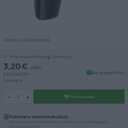
Obrázky sú iba ilustračné
Strážny pes
Pridať medzi obľúbené
3,20 €
s DPH
Na sklade
(31 ks)
2,60 €
bez DPH
Cena za: ks
–
+
Vložiť do košíka
Požiadať o cenovú kalkuláciu
Potrebujete niečo špecifické (množstvo, rozmery, konfiguráciu,
doručenie a pod.)?