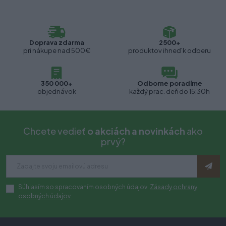
Doprava zdarma
2500+
pri nákupe nad 500€
produktov ihneď k odberu
350 000+
Odborne poradíme
objednávok
každý prac. deň do 15:30h
Chcete vedieť
o akciách a novinkách
ako
prvý?
Súhlasím so spracovaním osobných údajov.
Zásady ochrany
osobných údajov
.