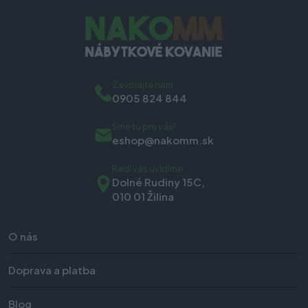
Zavolajte nám
0905 824 844
Sme tu pre vás!
eshop@nakomm.sk
Radi vás uvidíme
Dolné Rudiny 15C,
010 01 Žilina
O nás
Doprava a platba
Blog