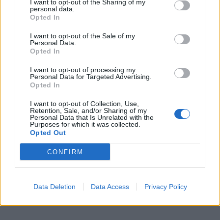
I want to opt-out of the Sharing of my
Kategórie:
Vešiaky
personal data.
Opted In
Hmotnosť:
103 g
I want to opt-out of the Sale of my
Personal Data.
Farba:
Čierna matná
Opted In
Obsah balenia:
1x vešiak, 1x montážna
I want to opt-out of processing my
podložka, 1x červík, skrutky
Personal Data for Targeted Advertising.
Opted In
Typ vešiaku:
Kovové
I want to opt-out of Collection, Use,
Retention, Sale, and/or Sharing of my
Personal Data that Is Unrelated with the
Purposes for which it was collected.
Opted Out
Recenzie produktu
CONFIRM
Pre tento produkt neboli pridané žiadne recenzie.
Pre pridanie recenzie sa musíte prihlásiť
Data Deletion
Data Access
Privacy Policy