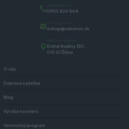
Zavolajte nám
0905 824 844
Sme tu pre vás!
eshop@nakomm.sk
Radi vás uvidíme
Dolné Rudiny 15C,
010 01 Žilina
O nás
Doprava a platba
Blog
Výroba na mieru
Vernostný program