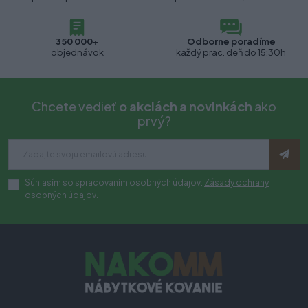
350 000+
Odborne poradíme
objednávok
každý prac. deň do 15:30h
Chcete vedieť
o akciách a novinkách
ako
prvý?
Súhlasím so spracovaním osobných údajov.
Zásady ochrany
osobných údajov
.