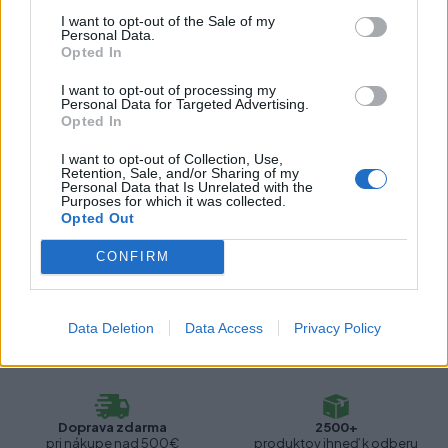
Farba:
Staročierna
I want to opt-out of the Sale of my
Personal Data.
Obsah balenia:
1x vešiak, skrutky
Opted In
I want to opt-out of processing my
Typ vešiaku:
Rustikálne
Personal Data for Targeted Advertising.
Opted In
I want to opt-out of Collection, Use,
Recenzie produktu
Retention, Sale, and/or Sharing of my
Personal Data that Is Unrelated with the
Purposes for which it was collected.
Pre tento produkt neboli pridané žiadne recenzie.
Opted Out
CONFIRM
Pre pridanie recenzie sa musíte prihlásiť
Data Deletion
Data Access
Privacy Policy
Doprava zdarma
2500+
pri nákupe nad 500€
produktov ihneď k odberu