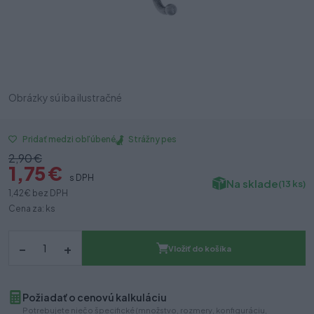
Obrázky sú iba ilustračné
Strážny pes
Pridať medzi obľúbené
2,90 €
1,75 €
s DPH
Na sklade
(13 ks)
1,42 €
bez DPH
Cena za: ks
–
+
Vložiť do košíka
Požiadať o cenovú kalkuláciu
Potrebujete niečo špecifické (množstvo, rozmery, konfiguráciu,