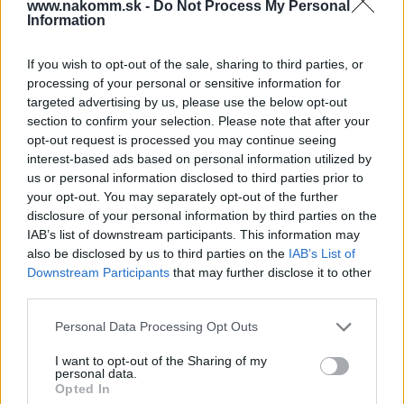
www.nakomm.sk -
Do Not Process My Personal
Information
Súbory na stiahnutie
If you wish to opt-out of the sale, sharing to third parties, or
processing of your personal or sensitive information for
Murero-Tulip.pdf
targeted advertising by us, please use the below opt-out
section to confirm your selection. Please note that after your
opt-out request is processed you may continue seeing
interest-based ads based on personal information utilized by
Prečo si vybrať tento produkt?
us or personal information disclosed to third parties prior to
your opt-out. You may separately opt-out of the further
Rustikálny vešiak Murero.
disclosure of your personal information by third parties on the
IAB’s list of downstream participants. This information may
Parametre
also be disclosed by us to third parties on the
IAB’s List of
Downstream Participants
that may further disclose it to other
third parties.
SKU:
D-157318
Personal Data Processing Opt Outs
Výrobca:
Tulip
I want to opt-out of the Sharing of my
personal data.
Kategórie:
Vešiaky
Opted In