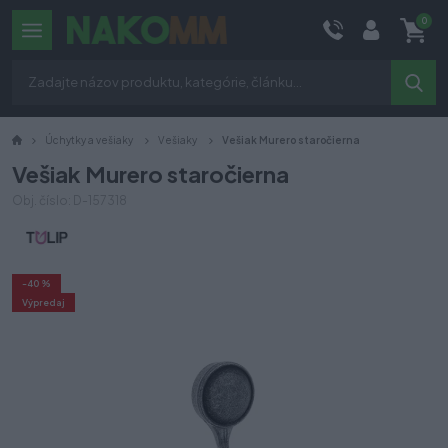
0
Úchytky a vešiaky
Vešiaky
Vešiak Murero staročierna
Vešiak Murero staročierna
Obj. číslo: D-157318
-40 %
Výpredaj