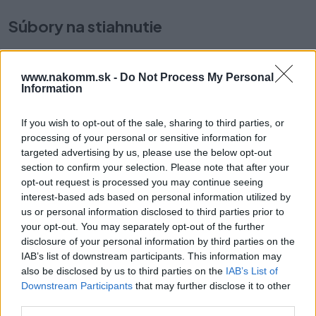
Súbory na stiahnutie
Karta_produktowa_CS-
www.nakomm.sk -
Do Not Process My Personal
SK-HU-RO_2021_279.pdf
Information
If you wish to opt-out of the sale, sharing to third parties, or
Prečo si vybrať tento produkt?
processing of your personal or sensitive information for
targeted advertising by us, please use the below opt-out
Úchytka UZ – Z10 je funkcionalita kombinovaná s dizajnom. Je
section to confirm your selection. Please note that after your
skvelým doplnkom k akémukoľvek typu povrchu na skrinkách,
opt-out request is processed you may continue seeing
zásuvkách alebo komodách. Je ideálna do kuchyne a kúpeľne,
interest-based ads based on personal information utilized by
ako aj do obývacej izby a kancelárie. Jej tvar umožňuje vertikálnu a
us or personal information disclosed to third parties prior to
horizontálnu montáž.
your opt-out. You may separately opt-out of the further
disclosure of your personal information by third parties on the
Parametre
IAB’s list of downstream participants. This information may
also be disclosed by us to third parties on the
IAB’s List of
Downstream Participants
that may further disclose it to other
EAN:
5908231320193
third parties.