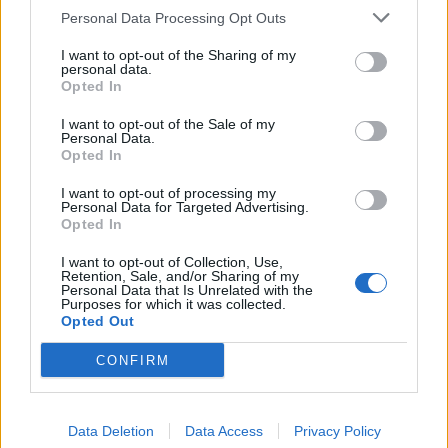
SKU:
G-UZ-Z10096-05
Personal Data Processing Opt Outs
Výrobca:
GTV
I want to opt-out of the Sharing of my
personal data.
Opted In
Kategórie:
Nábytkové úchytky
I want to opt-out of the Sale of my
Hmotnosť:
48 g
Personal Data.
Opted In
Farba:
Chróm matný
I want to opt-out of processing my
Personal Data for Targeted Advertising.
Obsah balenia:
1x úchytka, 2x skrutka
Opted In
Rozteč:
96 mm
I want to opt-out of Collection, Use,
Retention, Sale, and/or Sharing of my
Personal Data that Is Unrelated with the
Typ úchytky:
Moderné
Purposes for which it was collected.
Opted Out
CONFIRM
Recenzie produktu
Pre tento produkt neboli pridané žiadne recenzie.
Data Deletion
Data Access
Privacy Policy