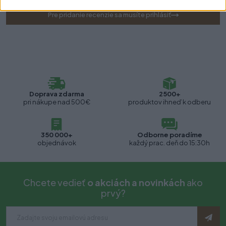
Pre pridanie recenzie sa musíte prihlásiť
Doprava zdarma
2500+
pri nákupe nad 500€
produktov ihneď k odberu
350 000+
Odborne poradíme
objednávok
každý prac. deň do 15:30h
Chcete vedieť
o akciách a novinkách
ako
prvý?