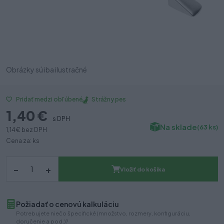
Obrázky sú iba ilustračné
Strážny pes
Pridať medzi obľúbené
1,40 €
s DPH
Na sklade
(63 ks)
1,14 €
bez DPH
Cena za: ks
–
+
Vložiť do košíka
Požiadať o cenovú kalkuláciu
Potrebujete niečo špecifické (množstvo, rozmery, konfiguráciu,
doručenie a pod.)?