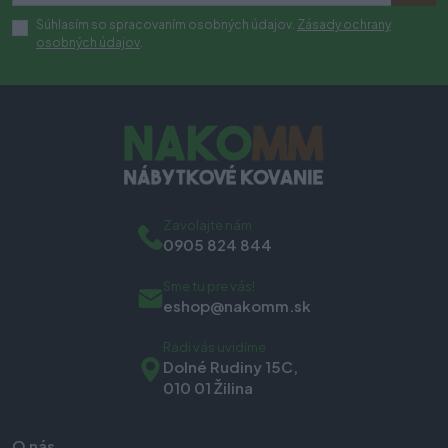
Súhlasím so spracovaním osobných údajov.
Zásady ochrany
osobných údajov
.
Zavolajte nám
0905 824 844
Sme tu pre vás!
eshop@nakomm.sk
Radi vás uvidíme
Dolné Rudiny 15C,
010 01 Žilina
O nás