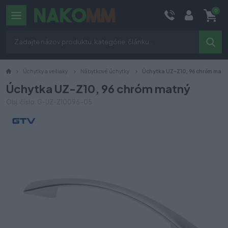
0
Úchytky a vešiaky
Nábytkové úchytky
Úchytka UZ-Z10, 96 chróm matn
Úchytka UZ-Z10, 96 chróm matný
Obj. číslo: G-UZ-Z10096-05