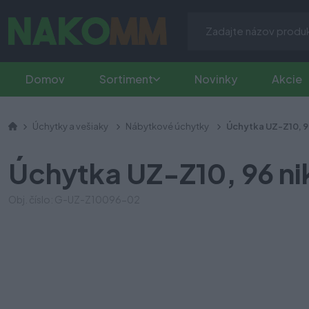
Domov
Sortiment
Novinky
Akcie
Úchytky a vešiaky
Nábytkové úchytky
Úchytka UZ-Z10, 9
Úchytka UZ-Z10, 96 ni
Obj. číslo: G-UZ-Z10096-02