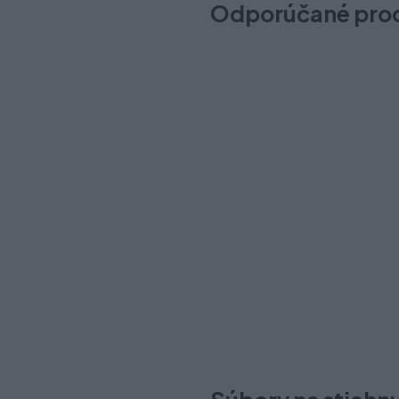
Odporúčané pro
Úchytka UZ-Z10, 128 nikel m
Na sklade (46 ks)
Odosielame okamžite
2,80 €