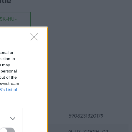
utie
-SK-HU-
sonal or
ection to
ukt?
ou may
 personal
out of the
 downstream
B’s List of
Parametre
EAN:
5908231320179
SKU:
G-UZ-Z10096-02