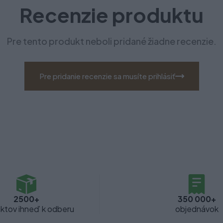
Recenzie produktu
Pre tento produkt neboli pridané žiadne recenzie.
Pre pridanie recenzie sa musíte prihlásiť
2500+
350 000+
ktov ihneď k odberu
objednávok