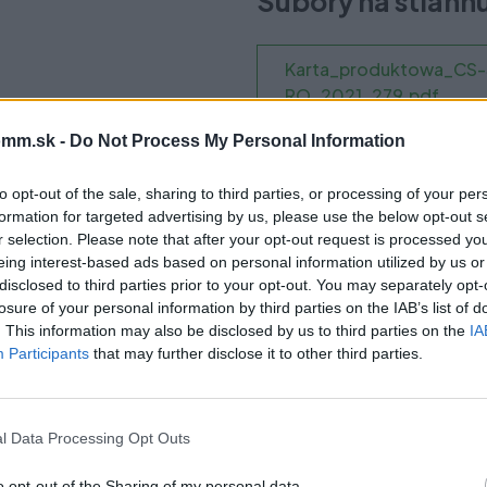
Súbory na stiahn
Karta_produktowa_CS
RO_2021_279.pdf
mm.sk -
Do Not Process My Personal Information
to opt-out of the sale, sharing to third parties, or processing of your per
formation for targeted advertising by us, please use the below opt-out s
čo si vybrať tento prod
r selection. Please note that after your opt-out request is processed y
eing interest-based ads based on personal information utilized by us or
disclosed to third parties prior to your opt-out. You may separately opt-
losure of your personal information by third parties on the IAB’s list of
. This information may also be disclosed by us to third parties on the
IA
Participants
that may further disclose it to other third parties.
. Je skvelým doplnkom k akémukoľvek typu povrchu na
a kúpeľne, ako aj do obývacej izby a kancelárie. Jej tvar
l Data Processing Opt Outs
o opt-out of the Sharing of my personal data.