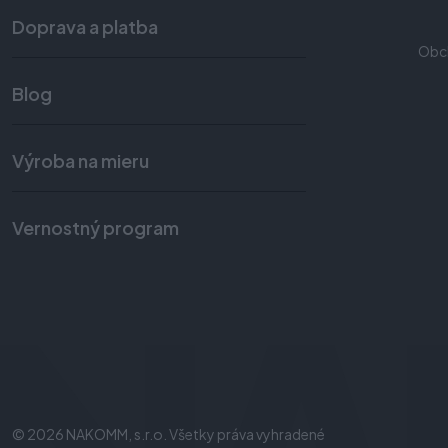
Doprava a platba
Obc
Blog
Výroba na mieru
Vernostný program
© 2026 NAKOMM, s.r.o. Všetky práva vyhradené