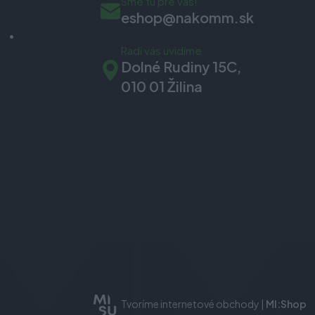
Sme tu pre vás!
eshop@nakomm.sk
Radi vás uvidíme
Dolné Rudiny 15C,
010 01 Žilina
Tvoríme internetové obchody |
MI:Shop