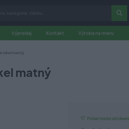
Výpredaj
Kontakt
Výroba na mieru
6 nikel matný
kel matný
Pridať medzi obľúben