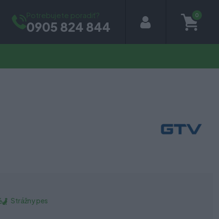
Potrebujete poradiť?
0
0905 824 844
Strážny pes
é