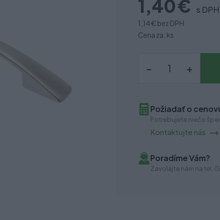
1,40 €
s DPH
1,14 €
bez DPH
Cena za: ks
–
+
Požiadať o cenovú
Potrebujete niečo špec
Kontaktujte nás
Poradíme Vám?
Zavolajte nám na tel. čí