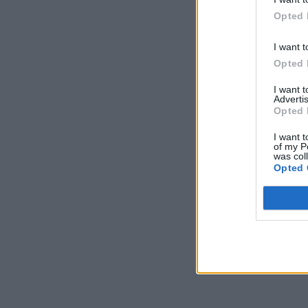
Opted 
I want t
Opted 
I want 
Advertis
Opted 
I want t
of my P
was col
Opted 