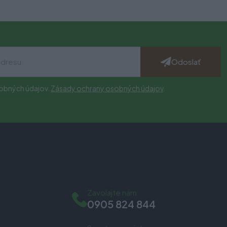
Odoslať
obných údajov.
Zásady ochrany osobných údajov
.
Zavolajte nám
0905 824 844