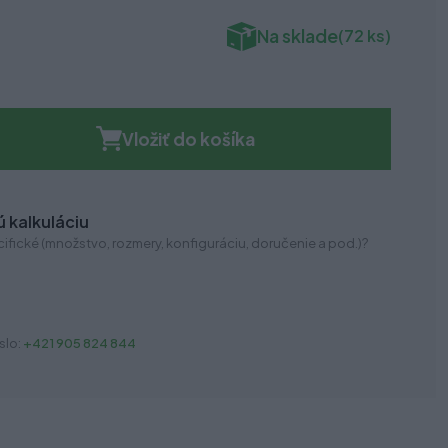
Na sklade
(72 ks)
Vložiť do košíka
 kalkuláciu
ifické (množstvo, rozmery, konfiguráciu, doručenie a pod.)?
slo:
+421 905 824 844