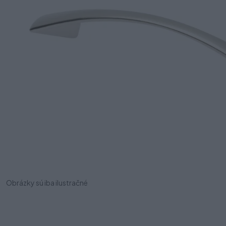
Obrázky sú iba ilustračné