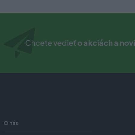
Chcete vedieť
o akciách a nov
O nás