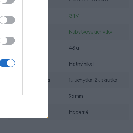
Výrobca:
GTV
Kategórie:
Nábytkové úchytky
Hmotnosť:
48 g
Farba:
Matný nikel
Obsah balenia:
1x úchytka, 2x skrutka
Rozteč:
96 mm
Typ úchytky:
Moderné