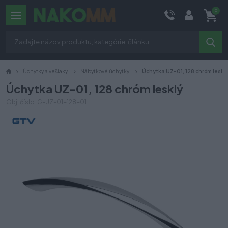
0
Úchytky a vešiaky
Nábytkové úchytky
Úchytka UZ-01, 128 chróm leskl
Úchytka UZ-01, 128 chróm lesklý
Obj. číslo: G-UZ-01-128-01