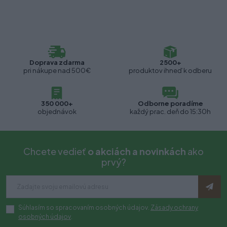
Doprava zdarma
2500+
pri nákupe nad 500€
produktov ihneď k odberu
350 000+
Odborne poradíme
objednávok
každý prac. deň do 15:30h
Chcete vedieť
o akciách a novinkách
ako
prvý?
Súhlasím so spracovaním osobných údajov.
Zásady ochrany
osobných údajov
.