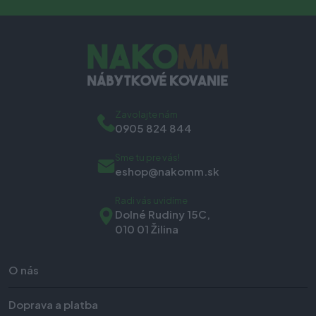
Zavolajte nám
0905 824 844
Sme tu pre vás!
eshop@nakomm.sk
Radi vás uvidíme
Dolné Rudiny 15C,
010 01 Žilina
O nás
Doprava a platba