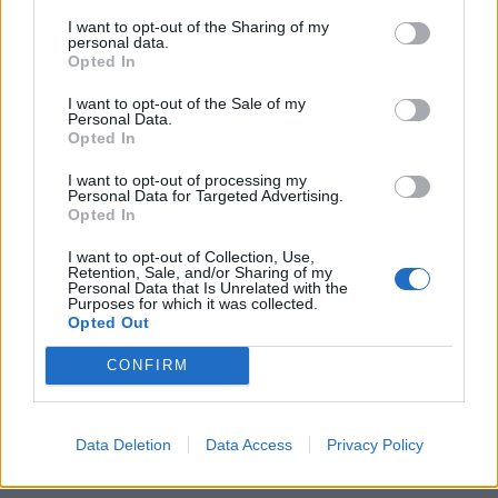
I want to opt-out of the Sharing of my
Kategórie:
Nábytkové úchytky
personal data.
Opted In
Hmotnosť:
65.38 g
I want to opt-out of the Sale of my
Personal Data.
Farba:
Chróm lesklý
Opted In
Obsah balenia:
1x úchytka, 2x skrutka
I want to opt-out of processing my
Personal Data for Targeted Advertising.
Opted In
Rozteč:
128 mm
I want to opt-out of Collection, Use,
Typ úchytky:
Moderné
Retention, Sale, and/or Sharing of my
Personal Data that Is Unrelated with the
Purposes for which it was collected.
Opted Out
Recenzie produktu
CONFIRM
Pre tento produkt neboli pridané žiadne recenzie.
Data Deletion
Data Access
Privacy Policy
Pre pridanie recenzie sa musíte prihlásiť