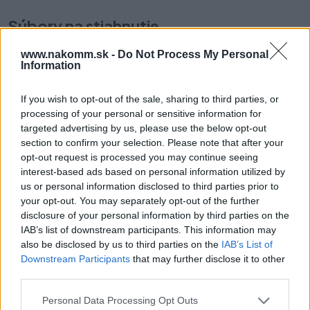
Súbory na stiahnutie
www.nakomm.sk -
Do Not Process My Personal
Karta_produktowa_CS-
Information
SK-HU-RO_2021_277.pdf
If you wish to opt-out of the sale, sharing to third parties, or
processing of your personal or sensitive information for
targeted advertising by us, please use the below opt-out
Prečo si vybrať tento produkt?
section to confirm your selection. Please note that after your
opt-out request is processed you may continue seeing
Tenká úchytka s minimalistickým dizajnom, ktorá dodá dvierku
interest-based ads based on personal information utilized by
len jemný dekoratívny akcent.
us or personal information disclosed to third parties prior to
your opt-out. You may separately opt-out of the further
Parametre
disclosure of your personal information by third parties on the
IAB’s list of downstream participants. This information may
also be disclosed by us to third parties on the
IAB’s List of
EAN:
5908231319166
Downstream Participants
that may further disclose it to other
third parties.
SKU:
G-UZ-01-128-01
Personal Data Processing Opt Outs
Výrobca:
GTV