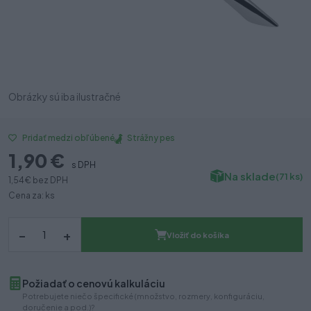
Obrázky sú iba ilustračné
Strážny pes
Pridať medzi obľúbené
1,90 €
s DPH
Na sklade
(71 ks)
1,54 €
bez DPH
Cena za: ks
–
+
Vložiť do košíka
Požiadať o cenovú kalkuláciu
Potrebujete niečo špecifické (množstvo, rozmery, konfiguráciu,
doručenie a pod.)?