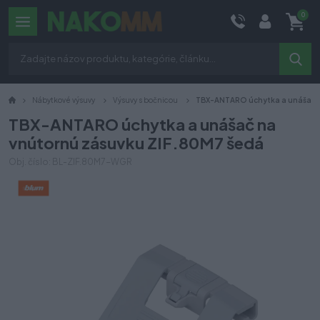
0
Nábytkové výsuvy
Výsuvy s bočnicou
TBX-ANTARO úchytka a unášač n
TBX-ANTARO úchytka a unášač na
vnútornú zásuvku ZIF.80M7 šedá
Obj. číslo: BL-ZIF.80M7-WGR