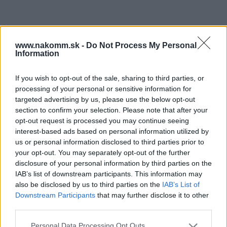
16,00 €
Súbory na stiahnutie
www.nakomm.sk -
Do Not Process My Personal
Information
TBX-Antaro-Vnútorný-
If you wish to opt-out of the sale, sharing to third parties, or
Výsuv-Montáž.pdf
processing of your personal or sensitive information for
targeted advertising by us, please use the below opt-out
section to confirm your selection. Please note that after your
Prečo si vybrať tento produkt?
opt-out request is processed you may continue seeing
interest-based ads based on personal information utilized by
us or personal information disclosed to third parties prior to
Úchytka + unášač pre vnútorné zásuvky ZIF.80M7
your opt-out. You may separately opt-out of the further
Systém vedení: TANDEMBOX intivo/antaro
disclosure of your personal information by third parties on the
Materiál: Plast
IAB’s list of downstream participants. This information may
Farba / Povrch: sivobiela/prachová sivá
also be disclosed by us to third parties on the
IAB’s List of
Downstream Participants
that may further disclose it to other
Parametre
third parties.
Personal Data Processing Opt Outs