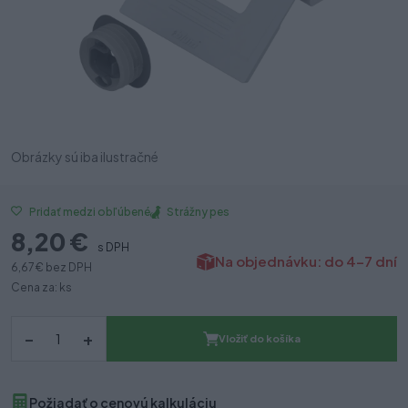
Obrázky sú iba ilustračné
Strážny pes
Pridať medzi obľúbené
8,20 €
s DPH
Na objednávku: do 4-7 dní
6,67 €
bez DPH
Cena za: ks
–
+
Vložiť do košíka
Požiadať o cenovú kalkuláciu