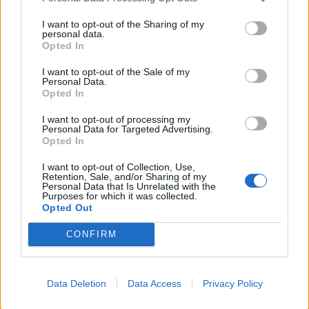
EAN:
9002617876079
I want to opt-out of the Sharing of my
personal data.
SKU:
BL-ZIF.80M7-WGR
Opted In
Výrobca:
Blum
I want to opt-out of the Sale of my
Personal Data.
Kategórie:
Výsuvy s bočnicou
Opted In
I want to opt-out of processing my
Hmotnosť:
23.403 g
Personal Data for Targeted Advertising.
Opted In
Farba:
Sivobiela (WGR)
I want to opt-out of Collection, Use,
Retention, Sale, and/or Sharing of my
Typ výsuvu:
TANDEMBOX antaro
Personal Data that Is Unrelated with the
Purposes for which it was collected.
Opted Out
Recenzie produktu
CONFIRM
Pre tento produkt neboli pridané žiadne recenzie.
Data Deletion
Data Access
Privacy Policy
Pre pridanie recenzie sa musíte prihlásiť