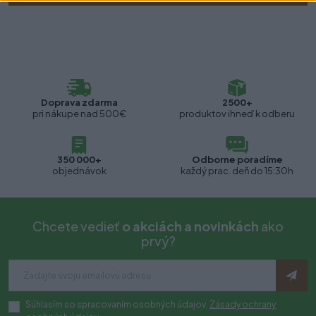
Doprava zdarma
2500+
pri nákupe nad 500€
produktov ihneď k odberu
350 000+
Odborne poradíme
objednávok
každý prac. deň do 15:30h
Chcete vedieť
o akciách a novinkách
ako
prvý?
Súhlasím so spracovaním osobných údajov.
Zásady ochrany