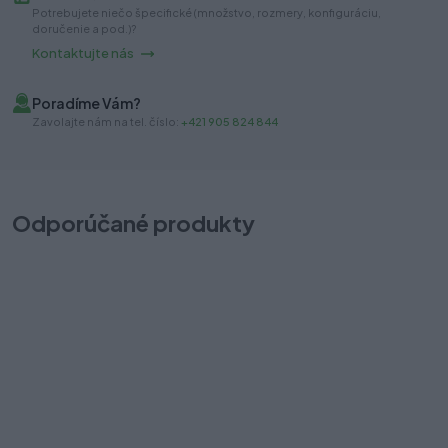
Potrebujete niečo špecifické (množstvo, rozmery, konfiguráciu,
doručenie a pod.)?
Kontaktujte nás
Poradíme Vám?
Zavolajte nám na tel. číslo:
+421 905 824 844
Odporúčané produkty
TBX-ANTARO predný diel 1036mm na vnútornú zásuvku Z31L1036A
T
šedý
Na sklade (9 ks)
Na
Odosielame okamžite