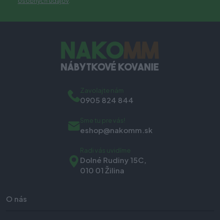
osobných údajov
.
Zavolajte nám
0905 824 844
Sme tu pre vás!
eshop@nakomm.sk
Radi vás uvidíme
Dolné Rudiny 15C,
010 01 Žilina
O nás