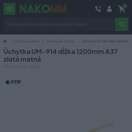
0
Úchytky a vešiaky
Nábytkové úchytky
Úchytka UM-914 dĺžka 1200mm 
Úchytka UM-914 dĺžka 1200mm A37
zlatá matná
Obj. číslo: MG-39619