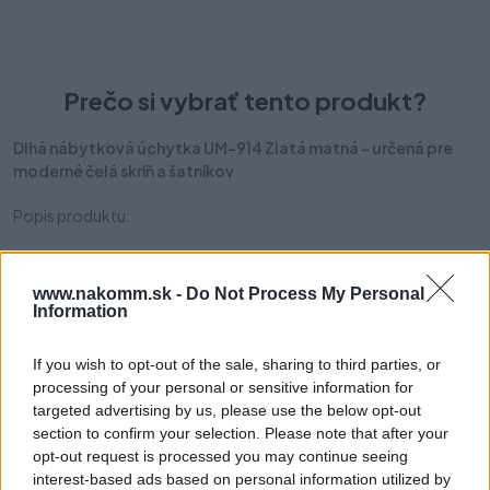
2,90 €
Prečo si vybrať tento produkt?
Dlhá nábytková úchytka UM-914 Zlatá matná – určená pre
moderné čelá skríň a šatníkov
Popis produktu:
✔ Moderný dizajn
Nábytková úchytka UM-914 je moderný a elegantný prvok
www.nakomm.sk -
Do Not Process My Personal
zariadenia, navrhnutý na montáž na čelá šatníkových skríň a
Information
skriniek. Vyznačuje sa hladkým povrchom, vďaka čomu je ideálna
do moderných interiérov. So štíhlou šírkou iba 7 mm pôsobí
If you wish to opt-out of the sale, sharing to third parties, or
ľahko a minimalisticky, pričom si zachováva pevnosť a odolnosť.
processing of your personal or sensitive information for
targeted advertising by us, please use the below opt-out
✔ Vyrobená z eloxovaného hliníka
section to confirm your selection. Please note that after your
Úchytka je vyrobená z kvalitného eloxovaného hliníka, ktorý
opt-out request is processed you may continue seeing
zabezpečuje dlhú životnosť a trvácny estetický vzhľad.
interest-based ads based on personal information utilized by