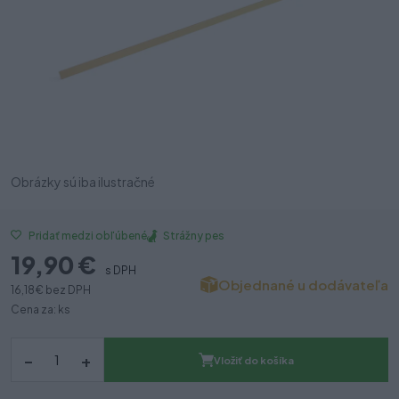
Obrázky sú iba ilustračné
Strážny pes
Pridať medzi obľúbené
19,90 €
s DPH
Objednané u dodávateľa
16,18 €
bez DPH
Cena za: ks
–
+
Vložiť do košíka