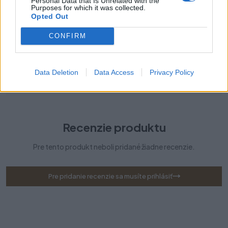
Personal Data that Is Unrelated with the
Kategórie:
Nábytkové úchytky
Purposes for which it was collected.
Opted Out
Farba:
Zlatá matná
CONFIRM
Obsah balenia:
1x úchytka, skrutky
Rozteč:
Dĺžka 1200 mm
Data Deletion
Data Access
Privacy Policy
Typ úchytky:
Moderné
Recenzie produktu
Pre tento produkt neboli pridané žiadne recenzie.
Pre pridanie recenzie sa musíte prihlásiť