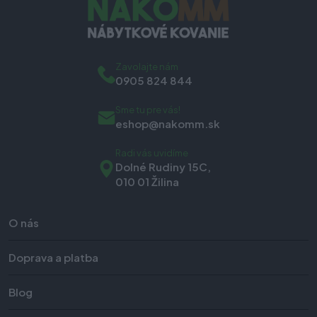
Zavolajte nám
0905 824 844
Sme tu pre vás!
eshop@nakomm.sk
Radi vás uvidíme
Dolné Rudiny 15C,
010 01 Žilina
O nás
Doprava a platba
Blog