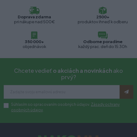
Doprava zdarma
2500+
pri nákupe nad 500€
produktov ihneď k odberu
350 000+
Odborne poradíme
objednávok
každý prac. deň do 15:30h
Chcete vedieť
o akciách a novinkách
ako
prvý?
Súhlasím so spracovaním osobných údajov.
Zásady ochrany
osobných údajov
.