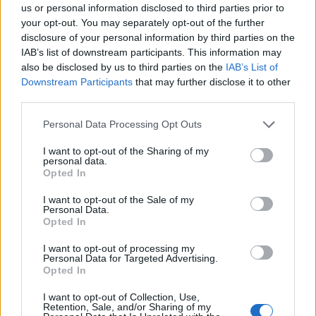
us or personal information disclosed to third parties prior to
✔ Jednoduchá montáž
your opt-out. You may separately opt-out of the further
Úchytka sa montuje pomocou skrytých skrutiek, čo umožňuje
disclosure of your personal information by third parties on the
zachovať čistú a elegantnú líniu nábytku. Súčasťou balenia sú
IAB’s list of downstream participants. This information may
montážne prvky, takže inštalácia je možná ihneď po rozbalení.
also be disclosed by us to third parties on the
IAB’s List of
Downstream Participants
that may further disclose it to other
Technické údaje:
third parties.
☛ Značka: ATM
☛ Model: UM-914
Personal Data Processing Opt Outs
☛ Farba: Zlatá matná
☛ Dĺžka: 1200 mm
I want to opt-out of the Sharing of my
☛ Šírka: 7 mm
personal data.
Opted In
☛ Celková výška: 25 mm
☛ Materiál: Eloxovaný hliník
I want to opt-out of the Sale of my
Personal Data.
Parametre
Opted In
I want to opt-out of processing my
Personal Data for Targeted Advertising.
SKU:
MG-39619
Opted In
Výrobca:
ATM
I want to opt-out of Collection, Use,
Retention, Sale, and/or Sharing of my