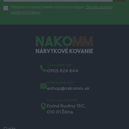
Súhlasím so spracovaním osobných údajov.
Zásady ochrany
osobných údajov
.
Zavolajte nám
0905 824 844
Sme tu pre vás!
eshop@nakomm.sk
Radi vás uvidíme
Dolné Rudiny 15C,
010 01 Žilina
O nás