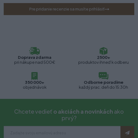
Pre pridanie recenzie sa musíte prihlásiť
Doprava zdarma
2500+
pri nákupe nad 500€
produktov ihneď k odberu
350 000+
Odborne poradíme
objednávok
každý prac. deň do 15:30h
Chcete vedieť
o akciách a novinkách
ako
prvý?