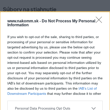
Súbory na stiahnutie
www.nakomm.sk -
Do Not Process My Personal
Karta_produktowa_CS-
Information
SK-HU-RO_2021_264.pdf
If you wish to opt-out of the sale, sharing to third parties, or
processing of your personal or sensitive information for
Prečo si vybrať tento produkt?
targeted advertising by us, please use the below opt-out
section to confirm your selection. Please note that after your
opt-out request is processed you may continue seeing
Úchytky UA-311 silne zdôrazňujú modernosť v interiéri. Majú
interest-based ads based on personal information utilized by
viditeľné spojenie medzi rukoväťou a nožičkami. Tento detail robí
us or personal information disclosed to third parties prior to
z kolekcie UA-311 skutočnú dekoráciu nábytku s veľmi výrazným
your opt-out. You may separately opt-out of the further
vzhľadom. Je ideálna najmä k jednoduchému nábytku v kuchyni a
disclosure of your personal information by third parties on the
kúpeľni, ako aj v obývacej izbe, spálni, pracovni či kancelárii.
IAB’s list of downstream participants. This information may
also be disclosed by us to third parties on the
IAB’s List of
Parametre
Downstream Participants
that may further disclose it to other
third parties.
EAN:
5908231312938
Personal Data Processing Opt Outs