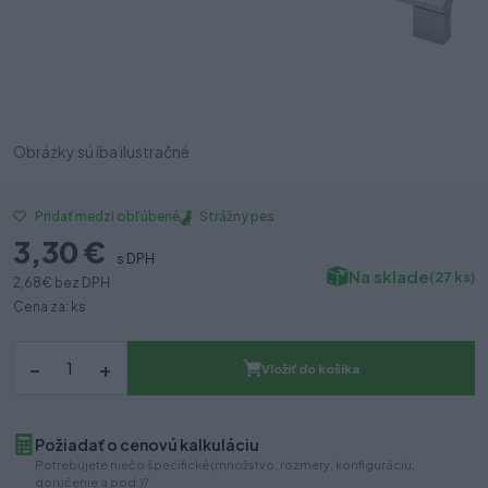
Obrázky sú iba ilustračné
Strážny pes
Pridať medzi obľúbené
3,30 €
s DPH
Na sklade
(27 ks)
2,68 €
bez DPH
Cena za: ks
–
+
Vložiť do košíka
Požiadať o cenovú kalkuláciu
Potrebujete niečo špecifické (množstvo, rozmery, konfiguráciu,
doručenie a pod.)?