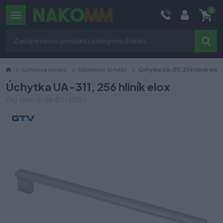
0
Úchytky a vešiaky
Nábytkové úchytky
Úchytka UA-311, 256 hliník elox
Úchytka UA-311, 256 hliník elox
Obj. číslo: G-UA-B0-311256