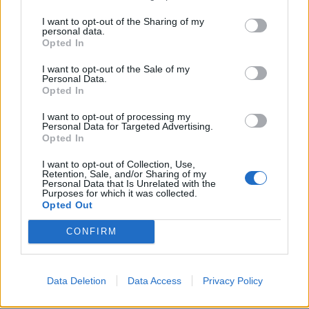
SKU:
G-UA-B0-311256
I want to opt-out of the Sharing of my
personal data.
Výrobca:
GTV
Opted In
Kategórie:
Nábytkové úchytky
I want to opt-out of the Sale of my
Personal Data.
Opted In
Hmotnosť:
128 g
I want to opt-out of processing my
Farba:
Hliník elox
Personal Data for Targeted Advertising.
Opted In
Obsah balenia:
1x úchytka, 2x skrutka
I want to opt-out of Collection, Use,
Retention, Sale, and/or Sharing of my
Rozteč:
256 mm
Personal Data that Is Unrelated with the
Purposes for which it was collected.
Opted Out
Typ úchytky:
Moderné
CONFIRM
Recenzie produktu
Data Deletion
Data Access
Privacy Policy
Pre tento produkt neboli pridané žiadne recenzie.