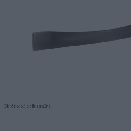
Obrázky sú iba ilustračné