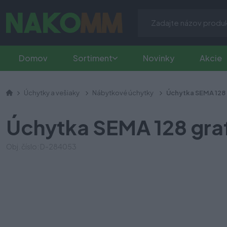
Domov
Sortiment
Novinky
Akcie
Úchytky a vešiaky
Nábytkové úchytky
Úchytka SEMA 128 
Úchytka SEMA 128 graf
Obj. číslo: D-284053