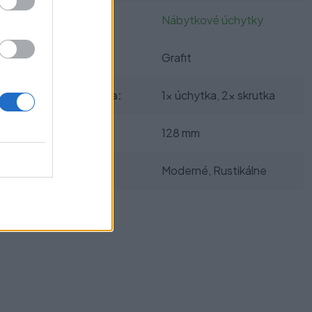
Kategórie:
Nábytkové úchytky
Farba:
Grafit
Obsah balenia:
1x úchytka, 2x skrutka
Rozteč:
128 mm
Typ úchytky:
Moderné, Rustikálne