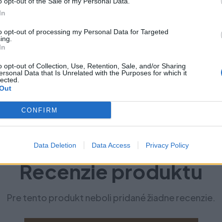
o opt-out of the Sale of my Personal Data.
In
to opt-out of processing my Personal Data for Targeted
ing.
In
o opt-out of Collection, Use, Retention, Sale, and/or Sharing
ersonal Data that Is Unrelated with the Purposes for which it
lected.
Out
CONFIRM
Data Deletion
Data Access
Privacy Policy
Recenzie produktu
Pre tento produkt neboli pridané žiadne recenzie.