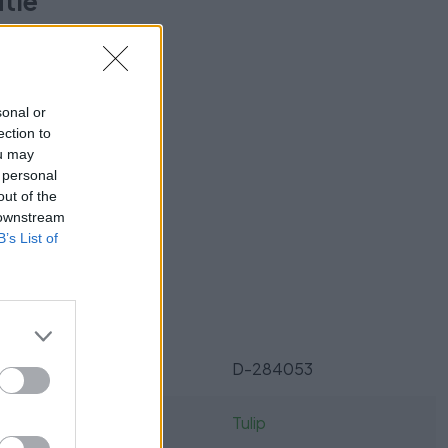
utie
sonal or
ection to
ou may
 personal
ukt?
out of the
 downstream
B’s List of
Parametre
SKU:
D-284053
Výrobca:
Tulip