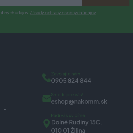
obných údajov.
Zásady ochrany osobných údajov
.
Zavolajte nám
0905 824 844
Sme tu pre vás!
eshop@nakomm.sk
Radi vás uvidíme
Dolné Rudiny 15C,
010 01 Žilina