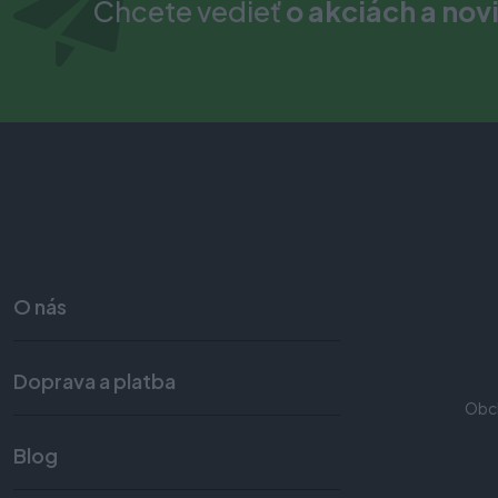
Chcete vedieť
o akciách a nov
O nás
Doprava a platba
Obc
Blog