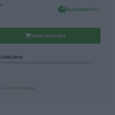
H
Na sklade
(36 ks)
Vložiť do košíka
 kalkuláciu
ifické (množstvo, rozmery, konfiguráciu, doručenie a pod.)?
slo:
+421 905 824 844