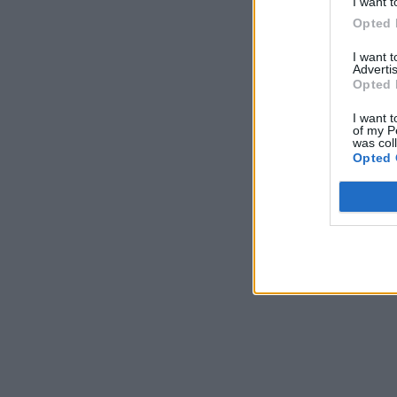
I want t
Opted 
I want 
Advertis
Opted 
I want t
of my P
was col
Opted 