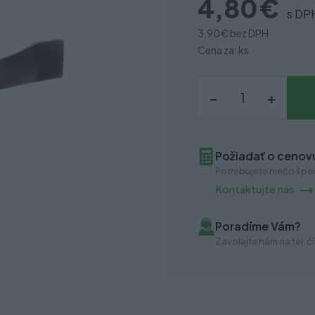
4,80 €
s DP
3,90 €
bez DPH
Cena za: ks
–
+
Požiadať o cenovú
Potrebujete niečo špec
Kontaktujte nás
Poradíme Vám?
Zavolajte nám na tel. čí