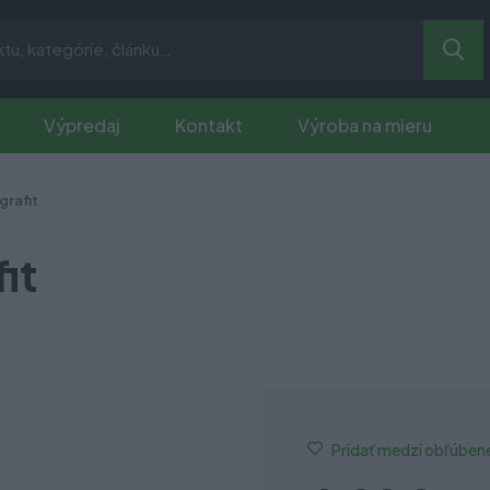
Výpredaj
Kontakt
Výroba na mieru
grafit
it
Pridať medzi obľúben