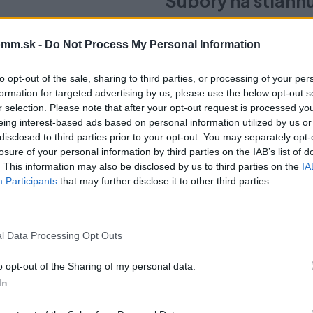
Súbory na stiahn
Sema-Tulip.pdf
mm.sk -
Do Not Process My Personal Information
to opt-out of the sale, sharing to third parties, or processing of your per
formation for targeted advertising by us, please use the below opt-out s
r selection. Please note that after your opt-out request is processed y
eing interest-based ads based on personal information utilized by us or
čo si vybrať tento prod
disclosed to third parties prior to your opt-out. You may separately opt-
losure of your personal information by third parties on the IAB’s list of
. This information may also be disclosed by us to third parties on the
IA
Participants
that may further disclose it to other third parties.
mm, povrch grafit, obsahuje skrutky.
l Data Processing Opt Outs
o opt-out of the Sharing of my personal data.
In