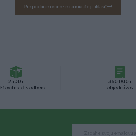
Pre pridanie recenzie sa musíte prihlásiť
2500+
350 000+
ktov ihneď k odberu
objednávok