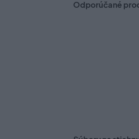
Odporúčané pro
Novinka
Vešiak ORA grafit svetlý
Na sklade (12 ks)
Odosielame okamžite
4,90 €