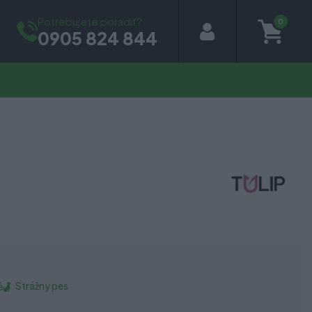
Potrebujete poradiť?
0
0905 824 844
Strážny pes
é