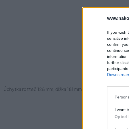
www.nako
If you wish 
sensitive in
confirm you
continue se
Pre
information 
further disc
participants
Downstream 
Úchytka rozteč 128 mm, dĺžka 181 mm, šírka 25 mm, výška 27 
Persona
I want t
Opted 