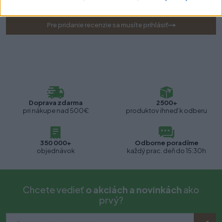
Pre pridanie recenzie sa musíte prihlásiť
Doprava zdarma
2500+
pri nákupe nad 500€
produktov ihneď k odberu
350 000+
Odborne poradíme
objednávok
každý prac. deň do 15:30h
Chcete vedieť
o akciách a novinkách
ako
prvý?