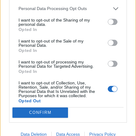
Personal Data Processing Opt Outs
SKU:
G-UZ-NORD-320-20M
I want to opt-out of the Sharing of my
Výrobca:
GTV
personal data.
Opted In
Kategórie:
Nábytkové úchytky
I want to opt-out of the Sale of my
Personal Data.
Hmotnosť:
196.5 g
Opted In
Farba:
Čierna matná
I want to opt-out of processing my
Personal Data for Targeted Advertising.
Opted In
Obsah balenia:
1x úchytka, 2x skrutka
I want to opt-out of Collection, Use,
Rozteč:
320 mm
Retention, Sale, and/or Sharing of my
Personal Data that Is Unrelated with the
Purposes for which it was collected.
Typ úchytky:
Moderné, Rustikálne
Opted Out
CONFIRM
Recenzie produktu
Pre tento produkt neboli pridané žiadne recenzie.
Data Deletion
Data Access
Privacy Policy