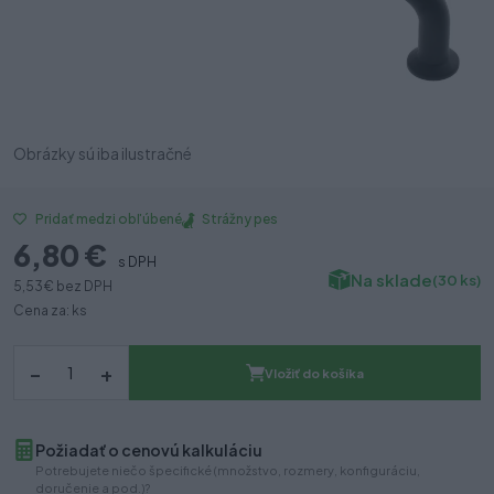
Obrázky sú iba ilustračné
Strážny pes
Pridať medzi obľúbené
6,80 €
s DPH
Na sklade
(30 ks)
5,53 €
bez DPH
Cena za: ks
–
+
Vložiť do košíka
Požiadať o cenovú kalkuláciu
Potrebujete niečo špecifické (množstvo, rozmery, konfiguráciu,
doručenie a pod.)?