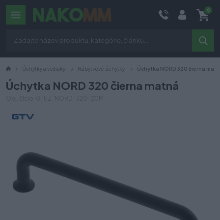
0
Úchytky a vešiaky
Nábytkové úchytky
Úchytka NORD 320 čierna mat
Úchytka NORD 320 čierna matná
Obj. číslo: G-UZ-NORD-320-20M