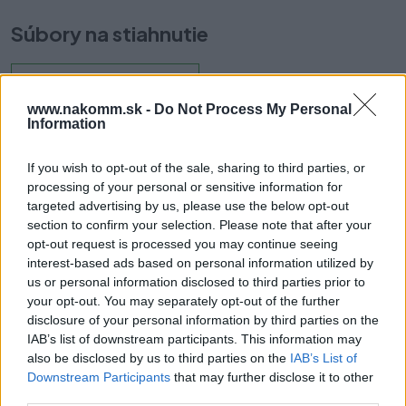
Súbory na stiahnutie
NORD__CS-SK-HU-
RO__karta_produktowa.pdf
www.nakomm.sk -
Do Not Process My Personal
Information
If you wish to opt-out of the sale, sharing to third parties, or
Prečo si vybrať tento produkt?
processing of your personal or sensitive information for
targeted advertising by us, please use the below opt-out
Škandinávske trendy sú prítomné aj v takých detailoch, ako sú
section to confirm your selection. Please note that after your
úchytky. NORD úchytky a knopky kombinujú industrializmus s
opt-out request is processed you may continue seeing
moderným dizajnom. Táto nezvyčajná a originálna forma dodá
interest-based ads based on personal information utilized by
nábytku eleganciu a nový charakter. Kolekcia NORD je ideálna pre
us or personal information disclosed to third parties prior to
akýkoľvek typ miestnosti. Jej tvar umožňuje vertikálnu a
your opt-out. You may separately opt-out of the further
horizontálnu montáž.
disclosure of your personal information by third parties on the
IAB’s list of downstream participants. This information may
Parametre
also be disclosed by us to third parties on the
IAB’s List of
Downstream Participants
that may further disclose it to other
third parties.
EAN:
5902801375033