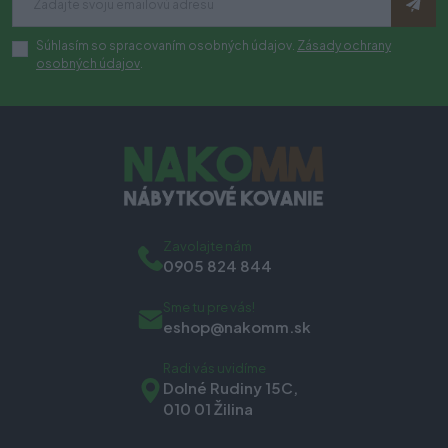
Súhlasím so spracovaním osobných údajov.
Zásady ochrany
osobných údajov
.
Zavolajte nám
0905 824 844
Sme tu pre vás!
eshop@nakomm.sk
Radi vás uvidíme
Dolné Rudiny 15C,
010 01 Žilina