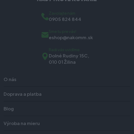
Zavolajte nám
0905 824 844
Sme tu pre vás!
eshop@nakomm.sk
Radi vás uvidíme
Dolné Rudiny 15C,
010 01 Žilina
O nás
Doprava a platba
Blog
Výroba na mieru