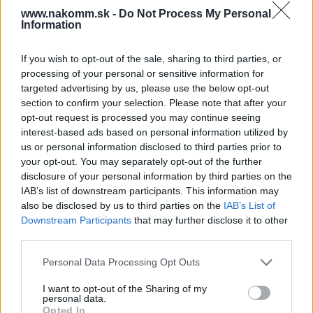
www.nakomm.sk -
Do Not Process My Personal
Súbory na stiahnutie
Information
If you wish to opt-out of the sale, sharing to third parties, or
Jota-Tulip.pdf
processing of your personal or sensitive information for
targeted advertising by us, please use the below opt-out
section to confirm your selection. Please note that after your
opt-out request is processed you may continue seeing
Prečo si vybrať tento produkt?
interest-based ads based on personal information utilized by
us or personal information disclosed to third parties prior to
Knop Jota.
your opt-out. You may separately opt-out of the further
disclosure of your personal information by third parties on the
Parametre
IAB’s list of downstream participants. This information may
also be disclosed by us to third parties on the
IAB’s List of
Downstream Participants
that may further disclose it to other
SKU:
D-35002
third parties.
Výrobca:
Tulip
Personal Data Processing Opt Outs
Kategórie:
Nábytkové úchytky
I want to opt-out of the Sharing of my
personal data.
Farba:
Chróm matný
Opted In