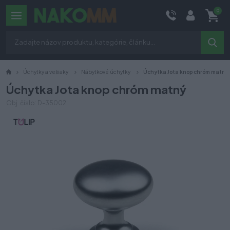
0
Úchytky a vešiaky
Nábytkové úchytky
Úchytka Jota knop chróm matný
Úchytka Jota knop chróm matný
Obj. číslo: D-35002