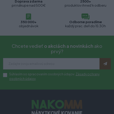
Doprava zdarma
2500+
pri nákupe nad 500€
produktov ihneď k odberu
350 000+
Odborne poradíme
objednávok
každý prac. deň do 15:30h
Chcete vedieť
o akciách a novinkách
ako
prvý?
Súhlasím so spracovaním osobných údajov.
Zásady ochrany
osobných údajov
.