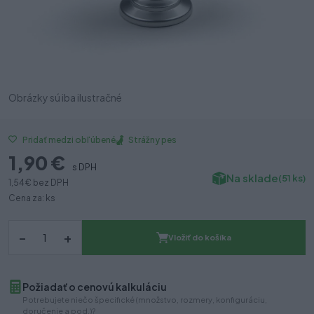
Obrázky sú iba ilustračné
Strážny pes
Pridať medzi obľúbené
1,90 €
s DPH
Na sklade
(51 ks)
1,54 €
bez DPH
Cena za: ks
–
+
Vložiť do košíka
Požiadať o cenovú kalkuláciu
Potrebujete niečo špecifické (množstvo, rozmery, konfiguráciu,
doručenie a pod.)?