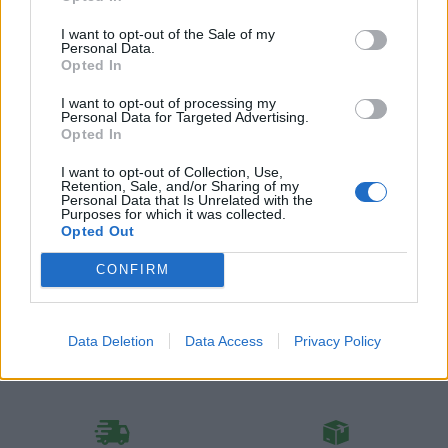
I want to opt-out of the Sale of my
Obsah balenia:
1x úchytka, 1x skrutka
Personal Data.
Opted In
Rozteč:
Knop
I want to opt-out of processing my
Typ úchytky:
Moderné
Personal Data for Targeted Advertising.
Opted In
I want to opt-out of Collection, Use,
Retention, Sale, and/or Sharing of my
Recenzie produktu
Personal Data that Is Unrelated with the
Purposes for which it was collected.
Opted Out
Pre tento produkt neboli pridané žiadne recenzie.
CONFIRM
Pre pridanie recenzie sa musíte prihlásiť
Data Deletion
Data Access
Privacy Policy