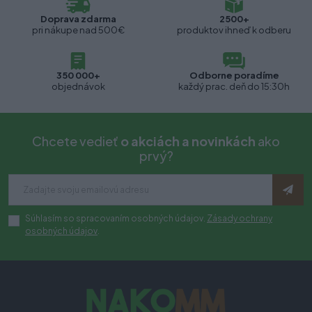
Doprava zdarma
2500+
pri nákupe nad 500€
produktov ihneď k odberu
350 000+
Odborne poradíme
objednávok
každý prac. deň do 15:30h
Chcete vedieť
o akciách a novinkách
ako
prvý?
Súhlasím so spracovaním osobných údajov.
Zásady ochrany
osobných údajov
.