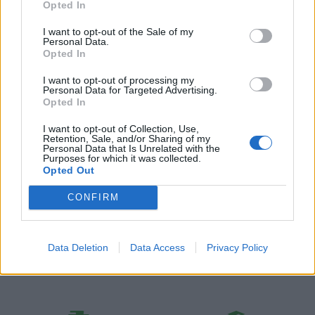
Opted In
Kategórie:
Vešiakové tyče
I want to opt-out of the Sale of my
Farba:
Čierna matná
Personal Data.
Opted In
Obsah balenia:
2x držiak (pár), 2x skrutka
I want to opt-out of processing my
Personal Data for Targeted Advertising.
Typ tyčí:
Pevné
Opted In
I want to opt-out of Collection, Use,
Retention, Sale, and/or Sharing of my
Personal Data that Is Unrelated with the
Recenzie produktu
Purposes for which it was collected.
Opted Out
Pre tento produkt neboli pridané žiadne recenzie.
CONFIRM
Pre pridanie recenzie sa musíte prihlásiť
Data Deletion
Data Access
Privacy Policy