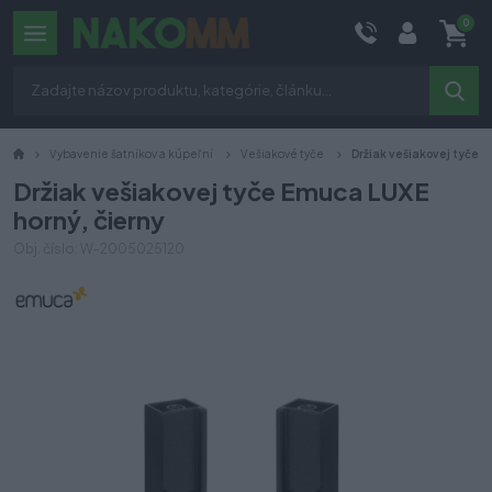
0
Vybavenie šatníkov a kúpeľní
Vešiakové tyče
Držiak vešiakovej tyče E
Držiak vešiakovej tyče Emuca LUXE
horný, čierny
Obj. číslo: W-2005025120