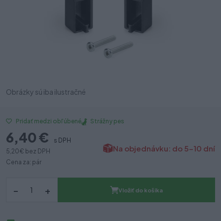
Obrázky sú iba ilustračné
Strážny pes
Pridať medzi obľúbené
6,40 €
s DPH
Na objednávku: do 5-10 dní
5,20 €
bez DPH
Cena za: pár
–
+
Vložiť do košíka