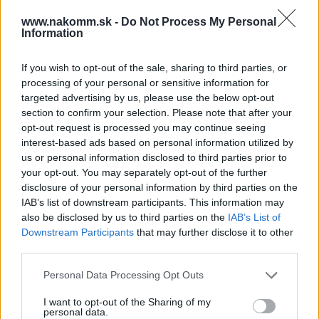
23,90 €
www.nakomm.sk -
Do Not Process My Personal
Information
Prečo si vybrať tento produkt?
If you wish to opt-out of the sale, sharing to third parties, or
Technické údaje:
processing of your personal or sensitive information for
☛ Značka: Wireli
targeted advertising by us, please use the below opt-out
☛ Model: Luxe
section to confirm your selection. Please note that after your
☛ Farba tyče: čierna
opt-out request is processed you may continue seeing
☛ Rozmer: 20x17,5x65 mm
interest-based ads based on personal information utilized by
☛ Montáž: do police, alebo horného dna
us or personal information disclosed to third parties prior to
☛ Materiál: zamak
your opt-out. You may separately opt-out of the further
disclosure of your personal information by third parties on the
IAB’s list of downstream participants. This information may
Parametre
also be disclosed by us to third parties on the
IAB’s List of
Downstream Participants
that may further disclose it to other
EAN:
8432393284163
third parties.
SKU:
W-2005025120
Personal Data Processing Opt Outs
Výrobca:
Emuca
I want to opt-out of the Sharing of my
personal data.