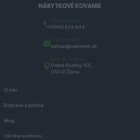
Zavolajte nám
0905 824 844
Sme tu pre vás!
eshop@nakomm.sk
Radi vás uvidíme
Dolné Rudiny 15C,
010 01 Žilina
O nás
Doprava a platba
Blog
Výroba na mieru