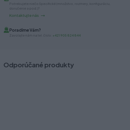
Potrebujete niečo špecifické (množstvo, rozmery, konfiguráciu,
doručenie a pod.)?
Kontaktujte nás
Poradíme Vám?
Zavolajte nám na tel. číslo:
+421 905 824 844
Odporúčané produkty
Tip-on Blum adaptér priamy 76mm 956A1201 biely
T
Na sklade (126 ks)
Na
Odosielame okamžite
Od