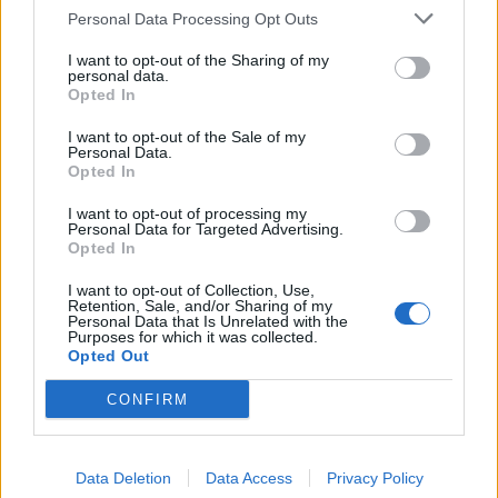
EAN:
9009494693980
Personal Data Processing Opt Outs
I want to opt-out of the Sharing of my
SKU:
BL-956A1004-SW
personal data.
Opted In
Výrobca:
Blum
I want to opt-out of the Sale of my
Personal Data.
Kategórie:
Tip-ony a tlmiče
Opted In
Hmotnosť:
19.797 g
I want to opt-out of processing my
Personal Data for Targeted Advertising.
Farba:
Hodvábna biela (SW)
Opted In
Obsah balenia:
1x Tip-on, 1x platnička na
I want to opt-out of Collection, Use,
Retention, Sale, and/or Sharing of my
skrutku, 1x samolepiaca
Personal Data that Is Unrelated with the
platnička, 1x skrutka
Purposes for which it was collected.
Opted Out
Typ:
Tip-ony
CONFIRM
Recenzie produktu
Data Deletion
Data Access
Privacy Policy