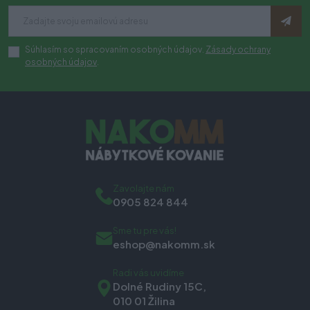
Súhlasím so spracovaním osobných údajov.
Zásady ochrany
osobných údajov
.
Zavolajte nám
0905 824 844
Sme tu pre vás!
eshop@nakomm.sk
Radi vás uvidíme
Dolné Rudiny 15C,
010 01 Žilina