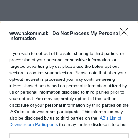
1,00 €
Súbory na stiahnutie
www.nakomm.sk -
Do Not Process My Personal
Information
Tip-on-Montáž.pdf
If you wish to opt-out of the sale, sharing to third parties, or
processing of your personal or sensitive information for
targeted advertising by us, please use the below opt-out
Prečo si vybrať tento produkt?
section to confirm your selection. Please note that after your
opt-out request is processed you may continue seeing
Jednotka TIP-ON na dvere 956A1004
interest-based ads based on personal information utilized by
Spôsob upevnenia: na navŕtanie, zo strany úchytky
us or personal information disclosed to third parties prior to
Spínacia dráha: 1.5 mm
your opt-out. You may separately opt-out of the further
Materiál: Plast
disclosure of your personal information by third parties on the
Farba / Povrch: hodvábna biela
IAB’s list of downstream participants. This information may
also be disclosed by us to third parties on the
IAB’s List of
Downstream Participants
that may further disclose it to other
Parametre
third parties.