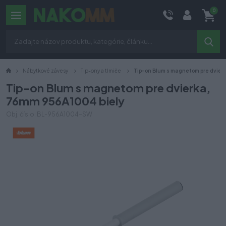
0
Nábytkové závesy
Tip-ony a tlmiče
Tip-on Blum s magnetom pre dvier
Tip-on Blum s magnetom pre dvierka,
76mm 956A1004 biely
Obj. číslo: BL-956A1004-SW