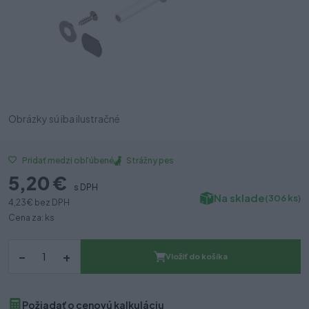
Obrázky sú iba ilustračné
Strážny pes
Pridať medzi obľúbené
5,20 €
s DPH
Na sklade
(306 ks)
4,23 €
bez DPH
Cena za: ks
–
+
Vložiť do košíka
Požiadať o cenovú kalkuláciu