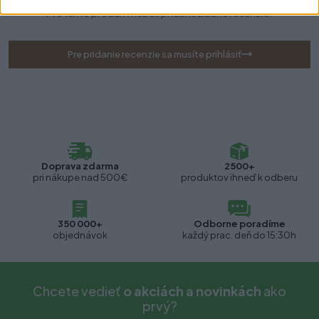
Pre tento produkt neboli pridané žiadne recenzie.
Pre pridanie recenzie sa musíte prihlásiť
Doprava zdarma
2500+
pri nákupe nad 500€
produktov ihneď k odberu
350 000+
Odborne poradíme
objednávok
každý prac. deň do 15:30h
Chcete vedieť
o akciách a novinkách
ako
prvý?