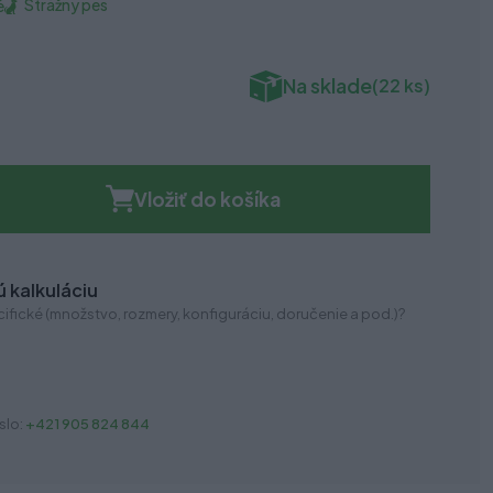
Strážny pes
é
Na sklade
(22 ks)
Vložiť do košíka
 kalkuláciu
ifické (množstvo, rozmery, konfiguráciu, doručenie a pod.)?
slo:
+421 905 824 844