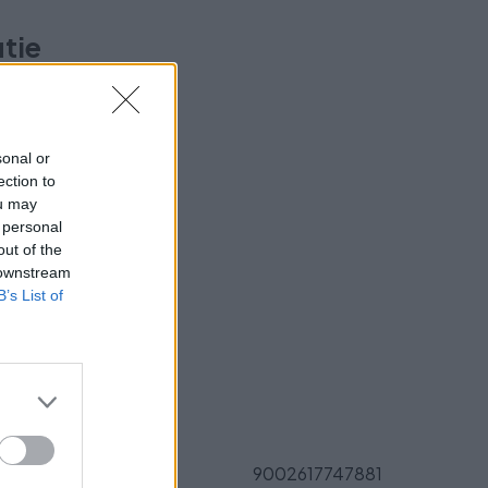
utie
Výsuv-
sonal or
ection to
ou may
 personal
out of the
 downstream
ukt?
B’s List of
Parametre
EAN:
9002617747881