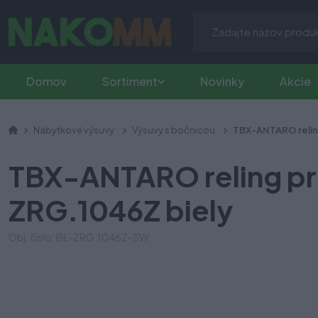
Domov
Sortiment
Novinky
Akcie
Nábytkové výsuvy
Výsuvy s bočnicou
TBX-ANTARO relin
TBX-ANTARO reling pr
ZRG.1046Z biely
Obj. číslo: BL-ZRG.1046Z-SW