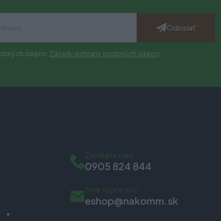
Odoslať
obných údajov.
Zásady ochrany osobných údajov
.
Zavolajte nám
0905 824 844
Sme tu pre vás!
eshop@nakomm.sk