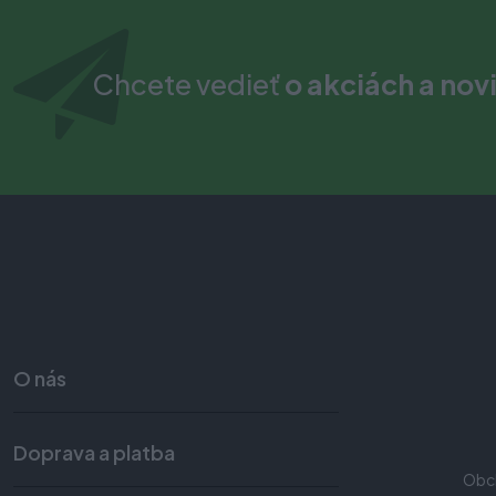
Chcete vedieť
o akciách a nov
O nás
Doprava a platba
Obc