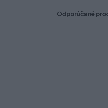
Odporúčané pro
TBX-ANTARO upevnenie čela 
Na sklade (12 pár)
Odosielame okamžite
7,50 €