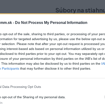
Súbory na stiahn
mm.sk -
Do Not Process My Personal Information
TBX-Antaro-Vnútorný-
Montáž.pdf
to opt-out of the sale, sharing to third parties, or processing of your per
formation for targeted advertising by us, please use the below opt-out s
r selection. Please note that after your opt-out request is processed y
eing interest-based ads based on personal information utilized by us or
disclosed to third parties prior to your opt-out. You may separately opt-
losure of your personal information by third parties on the IAB’s list of
čo si vybrať tento prod
. This information may also be disclosed by us to third parties on the
IA
Participants
that may further disclose it to other third parties.
l Data Processing Opt Outs
o opt-out of the Sharing of my personal data.
In