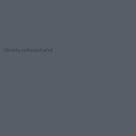
Obrázky sú iba ilustračné