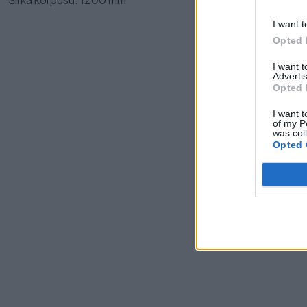
I want t
Opted 
I want 
Advertis
Opted 
I want t
of my P
was col
Opted 