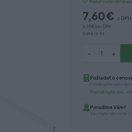
Pridať medzi obľúben
7,60 €
s DPH
6,18 €
bez DPH
Cena za: ks
–
+
Požiadať o cenovú
Potrebujete niečo špec
Kontaktujte nás
Poradíme Vám?
Zavolajte nám na tel. čí