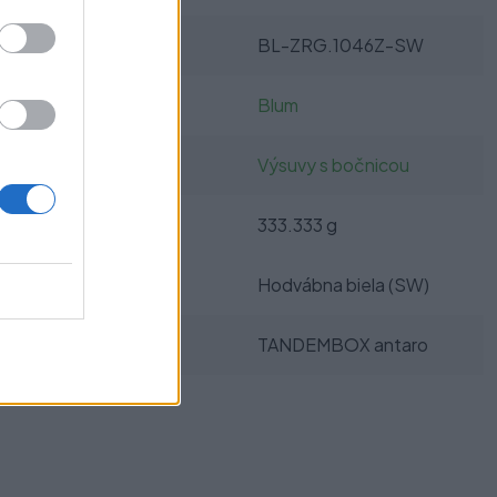
SKU:
BL-ZRG.1046Z-SW
Výrobca:
Blum
Kategórie:
Výsuvy s bočnicou
Hmotnosť:
333.333 g
Farba:
Hodvábna biela (SW)
Typ výsuvu:
TANDEMBOX antaro