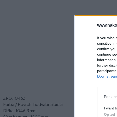
www.nako
If you wish 
sensitive in
confirm you
continue se
information 
further disc
Pre
participants
Downstream 
Persona
ZRG.1046Z
Farba / Povrch: hodvábna biela
I want t
Dĺžka: 1046.3 mm
Opted 
Šírka korpusu: 1200 mm