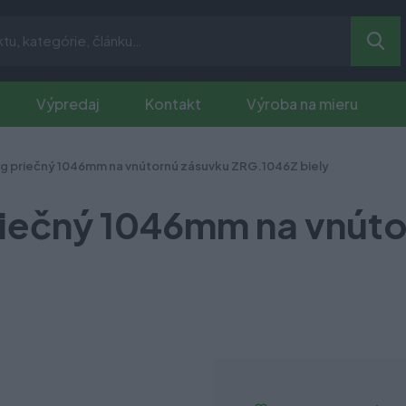
Výpredaj
Kontakt
Výroba na mieru
g priečný 1046mm na vnútornú zásuvku ZRG.1046Z biely
iečný 1046mm na vnúto