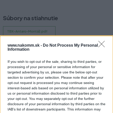
Súbory na stiahnutie
TBX-Antaro-Montáž.pdf
www.nakomm.sk -
Do Not Process My Personal
Information
Prečo si vybrať tento produkt?
If you wish to opt-out of the sale, sharing to third parties, or
Súčasťou balenia sú aj dve plastové krytky.
processing of your personal or sensitive information for
targeted advertising by us, please use the below opt-out
378K5502SA
section to confirm your selection. Please note that after your
Typ boxu: TANDEMBOX
opt-out request is processed you may continue seeing
Pre TANDEMBOX antaro
interest-based ads based on personal information utilized by
Výška bokov: K (115.6 mm)
us or personal information disclosed to third parties prior to
Materiál: Oceľ
your opt-out. You may separately opt-out of the further
Dizajn: A
disclosure of your personal information by third parties on the
Menovitá dĺžka: 550 mm
IAB’s list of downstream participants. This information may
Nastavenie výšky: +/- 2 mm