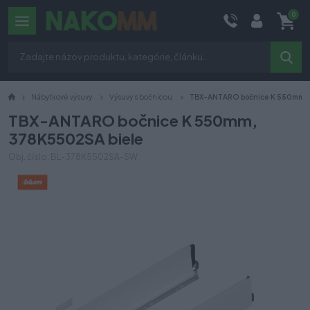
0
Nábytkové výsuvy
Výsuvy s bočnicou
TBX-ANTARO bočnice K 550mm, 
TBX-ANTARO bočnice K 550mm,
378K5502SA biele
Obj. číslo: BL-378K5502SA-SW