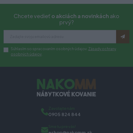
Chcete vedieť
o akciách a novinkách
ako
prvý?
Súhlasím so spracovaním osobných údajov.
Zásady ochrany
osobných údajov
.
Zavolajte nám
0905 824 844
Sme tu pre vás!
eshop@nakomm.sk