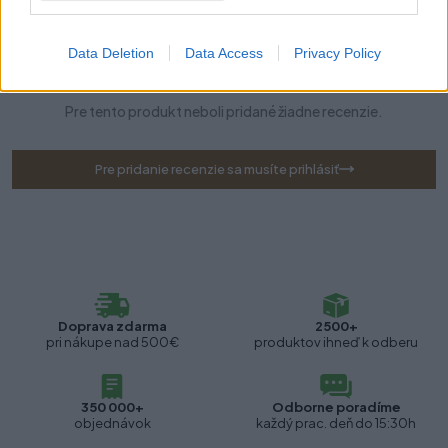
Data Deletion
Data Access
Privacy Policy
Recenzie produktu
Pre tento produkt neboli pridané žiadne recenzie.
Pre pridanie recenzie sa musíte prihlásiť
Doprava zdarma
2500+
pri nákupe nad 500€
produktov ihneď k odberu
350 000+
Odborne poradíme
objednávok
každý prac. deň do 15:30h