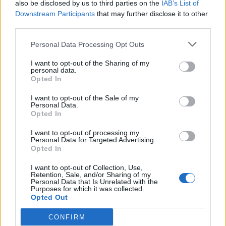
also be disclosed by us to third parties on the
IAB’s List of
Hrúbka dna: 16 mm
Downstream Participants
that may further disclose it to other
third parties.
Parametre
Personal Data Processing Opt Outs
EAN:
9009494952032
I want to opt-out of the Sharing of my
personal data.
SKU:
BL-378K5502SA-SW
Opted In
Výrobca:
Blum
I want to opt-out of the Sale of my
Personal Data.
Opted In
Kategórie:
Výsuvy s bočnicou
I want to opt-out of processing my
Hmotnosť:
2156.372 g
Personal Data for Targeted Advertising.
Opted In
Farba:
Hodvábna biela (SW)
I want to opt-out of Collection, Use,
Retention, Sale, and/or Sharing of my
Obsah balenia:
2x bočnica, 2x krytka
Personal Data that Is Unrelated with the
Purposes for which it was collected.
Opted Out
Typ výsuvu:
TANDEMBOX antaro
CONFIRM
Dĺžka:
550 mm