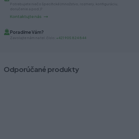
Potrebujete niečo špecifické (množstvo, rozmery, konfiguráciu,
doručenie a pod.)?
Kontaktujte nás
Poradíme Vám?
Zavolajte nám na tel. číslo:
+421 905 824 844
Odporúčané produkty
TBX-ANTARO držiak chrbta K, Z30K000S biely
T
Na sklade (37 pár)
Na
Odosielame okamžite
Od
2,80 €