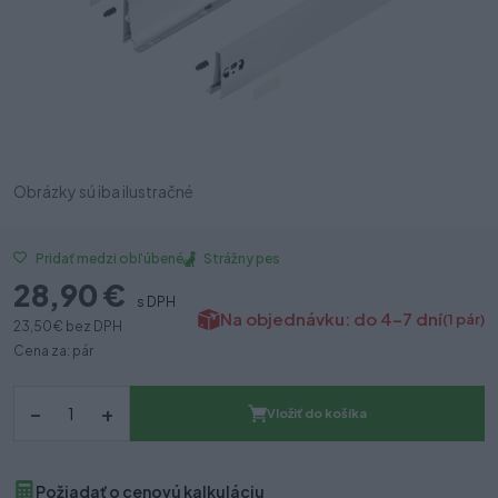
Obrázky sú iba ilustračné
Strážny pes
Pridať medzi obľúbené
28,90 €
s DPH
Na objednávku: do 4-7 dní
(1 pár)
23,50 €
bez DPH
Cena za: pár
–
+
Vložiť do košíka
Požiadať o cenovú kalkuláciu