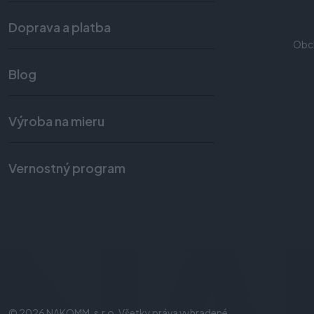
Doprava a platba
Obc
Blog
Výroba na mieru
Vernostný program
© 2026 NAKOMM, s.r.o. Všetky práva vyhradené