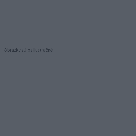
Obrázky sú iba ilustračné