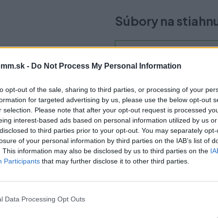
Súbory na stiahn
TBX-Antaro-Vnútorný-
Montáž.pdf
mm.sk -
Do Not Process My Personal Information
to opt-out of the sale, sharing to third parties, or processing of your per
formation for targeted advertising by us, please use the below opt-out s
r selection. Please note that after your opt-out request is processed y
eing interest-based ads based on personal information utilized by us or
čo si vybrať tento prod
disclosed to third parties prior to your opt-out. You may separately opt-
losure of your personal information by third parties on the IAB’s list of
. This information may also be disclosed by us to third parties on the
IA
Participants
that may further disclose it to other third parties.
l Data Processing Opt Outs