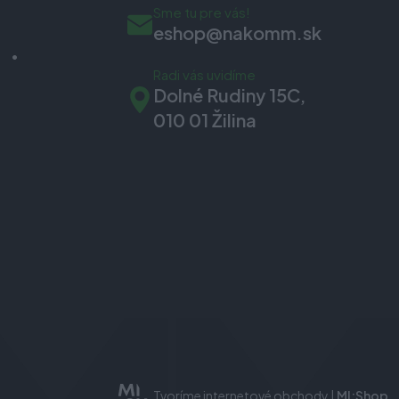
Sme tu pre vás!
eshop@nakomm.sk
Radi vás uvidíme
Dolné Rudiny 15C,
010 01 Žilina
Tvoríme internetové obchody |
MI:Shop