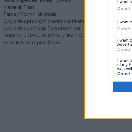
I want t
Materiál: Plast
Opted 
Farba / Povrch: sivobiela
Spojenie s predným dielom: skrutkami
I want t
Spojenie upevnenia čela s bočnicou:
Opted 
Doplnky: Z31A0008 Držiak, pribalený
I want 
Rozsah tovaru: pravá/ľavá
Advertis
Opted 
I want t
of my P
was col
Opted 