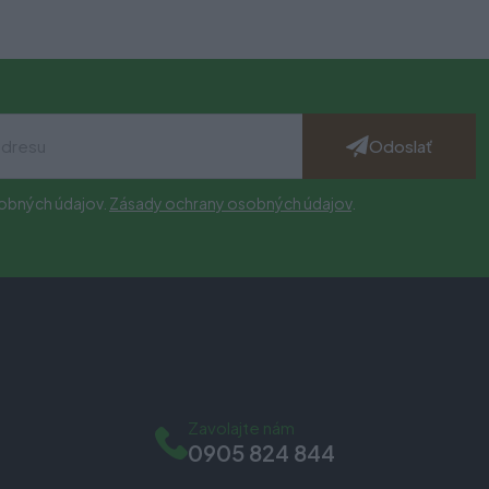
Odoslať
obných údajov.
Zásady ochrany osobných údajov
.
Zavolajte nám
0905 824 844