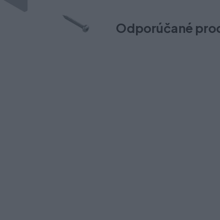
Odporúčané pro
TBX-ANTARO držiak chrbta 
Na sklade (58 pár)
Odosielame okamžite
1,70 €