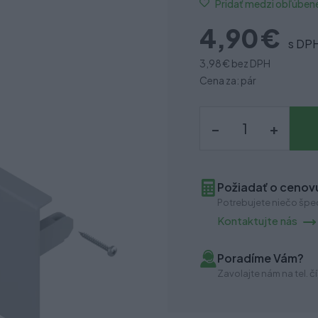
Pridať medzi obľúben
4,90 €
s DP
3,98 €
bez DPH
Cena za: pár
–
+
Požiadať o cenovú
Potrebujete niečo špec
Kontaktujte nás
Poradíme Vám?
Zavolajte nám na tel. čí