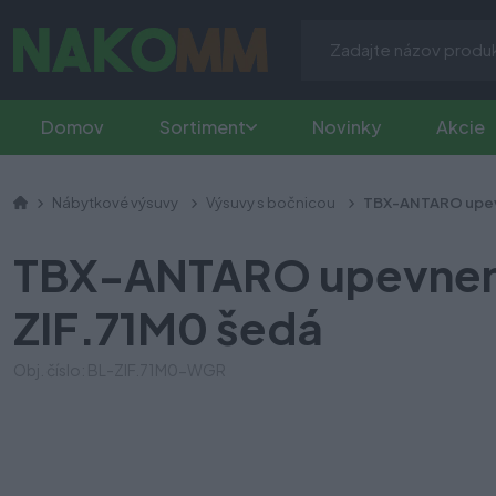
Domov
Sortiment
Novinky
Akcie
Nábytkové výsuvy
Výsuvy s bočnicou
TBX-ANTARO upevn
TBX-ANTARO upevnenie
ZIF.71M0 šedá
Obj. číslo: BL-ZIF.71M0-WGR