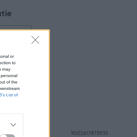
utie
Výsuv-
sonal or
ection to
ou may
 personal
ukt?
out of the
 downstream
B’s List of
Parametre
EAN:
9002617875935