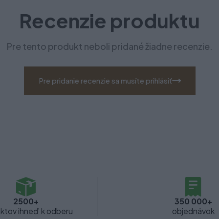
Recenzie produktu
Pre tento produkt neboli pridané žiadne recenzie.
Pre pridanie recenzie sa musíte prihlásiť
2500+
350 000+
ktov ihneď k odberu
objednávok