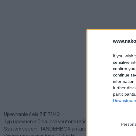
www.nako
If you wish 
sensitive in
confirm you
continue se
Pre
information 
further disc
participants
Downstream 
Upevnenie čela ZIF.71M0
Typ upevnenia čela: pre vnútornú zásuvku
Persona
Systém vedení: TANDEMBOX antaro
Variant upevnenia čela: Výška M