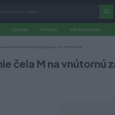
Výpredaj
Kontakt
Výroba na mieru
enie čela M na vnútornú zásuvku ZIF.71M0 šedá
 čela M na vnútornú 