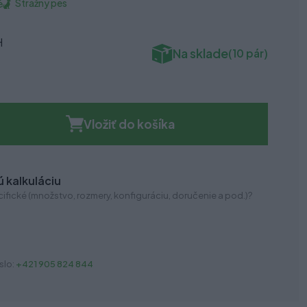
Strážny pes
é
H
Na sklade
(10 pár)
Vložiť do košíka
 kalkuláciu
ifické (množstvo, rozmery, konfiguráciu, doručenie a pod.)?
slo:
+421 905 824 844