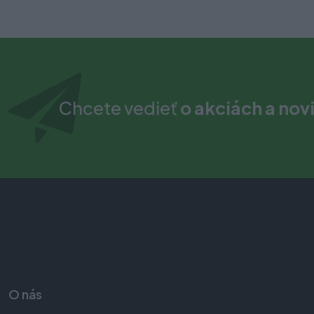
Chcete vedieť
o akciách a nov
O nás