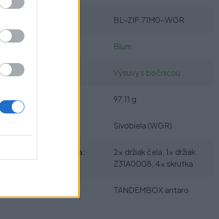
SKU:
BL-ZIF.71M0-WGR
Výrobca:
Blum
Kategórie:
Výsuvy s bočnicou
Hmotnosť:
97.11 g
Farba:
Sivobiela (WGR)
Obsah balenia:
2x držiak čela, 1x držiak
Z31A0008, 4x skrutka
Typ výsuvu:
TANDEMBOX antaro