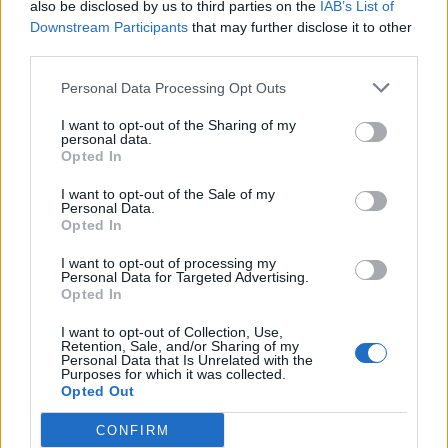
also be disclosed by us to third parties on the
IAB’s List of
Hrúbka dna: 16 mm
Downstream Participants
that may further disclose it to other
third parties.
Parametre
Personal Data Processing Opt Outs
EAN:
9009494951615
I want to opt-out of the Sharing of my
personal data.
SKU:
BL-378K3002SA-R9006
Opted In
Výrobca:
Blum
I want to opt-out of the Sale of my
Personal Data.
Opted In
Kategórie:
Výsuvy s bočnicou
I want to opt-out of processing my
Hmotnosť:
1291.361 g
Personal Data for Targeted Advertising.
Opted In
Farba:
RAL 9006 sivá (R9006)
I want to opt-out of Collection, Use,
Retention, Sale, and/or Sharing of my
Obsah balenia:
2x bočnica, 2x krytka
Personal Data that Is Unrelated with the
Purposes for which it was collected.
Opted Out
Typ výsuvu:
TANDEMBOX antaro
CONFIRM
Dĺžka:
300 mm