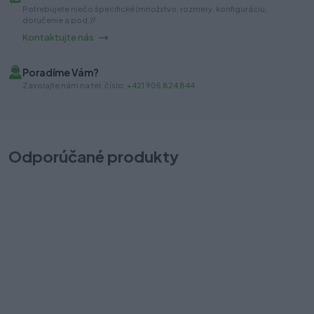
Potrebujete niečo špecifické (množstvo, rozmery, konfiguráciu,
doručenie a pod.)?
Kontaktujte nás
Poradíme Vám?
Zavolajte nám na tel. číslo:
+421 905 824 844
Odporúčané produkty
TBX-ANTARO upevnenie čela ZSF.35A2
T
Na sklade (568 ks)
Na
Odosielame okamžite
0,45 €