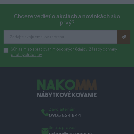
Chcete vedieť
o akciách a novinkách
ako
prvý?
Súhlasím so spracovaním osobných údajov.
Zásady ochrany
osobných údajov
.
Zavolajte nám
0905 824 844
Sme tu pre vás!
eshop@nakomm.sk