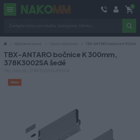
0
Nábytkové výsuvy
Výsuvy s bočnicou
TBX-ANTARO bočnice K 300mm,
TBX-ANTARO bočnice K 300mm,
378K3002SA šedé
Obj. číslo: BL-378K3002SA-R9006