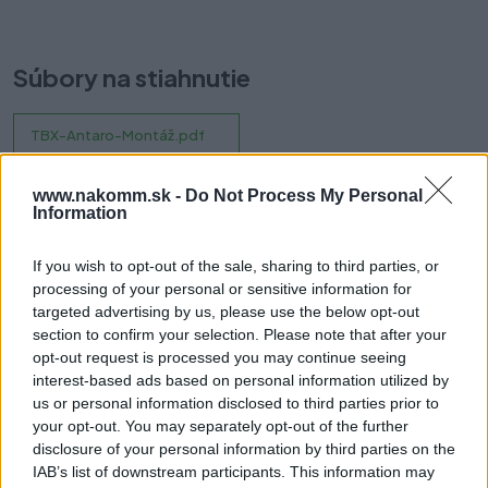
Súbory na stiahnutie
TBX-Antaro-Montáž.pdf
www.nakomm.sk -
Do Not Process My Personal
Information
Prečo si vybrať tento produkt?
If you wish to opt-out of the sale, sharing to third parties, or
Súčasťou balenia sú aj dve plastové krytky.
processing of your personal or sensitive information for
targeted advertising by us, please use the below opt-out
378K3002SA
section to confirm your selection. Please note that after your
Typ boxu: TANDEMBOX
opt-out request is processed you may continue seeing
Pre TANDEMBOX antaro
interest-based ads based on personal information utilized by
Výška bokov: K (115.6 mm)
us or personal information disclosed to third parties prior to
Materiál: Oceľ
your opt-out. You may separately opt-out of the further
Dizajn: A
disclosure of your personal information by third parties on the
Menovitá dĺžka: 300 mm
IAB’s list of downstream participants. This information may
Nastavenie výšky: +/- 2 mm