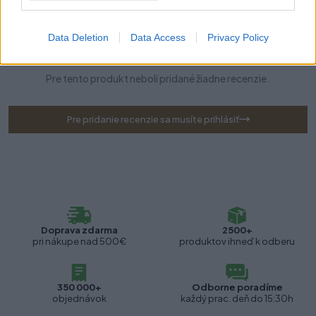
Data Deletion
Data Access
Privacy Policy
Recenzie produktu
Pre tento produkt neboli pridané žiadne recenzie.
Pre pridanie recenzie sa musíte prihlásiť
Doprava zdarma
2500+
pri nákupe nad 500€
produktov ihneď k odberu
350 000+
Odborne poradíme
objednávok
každý prac. deň do 15:30h