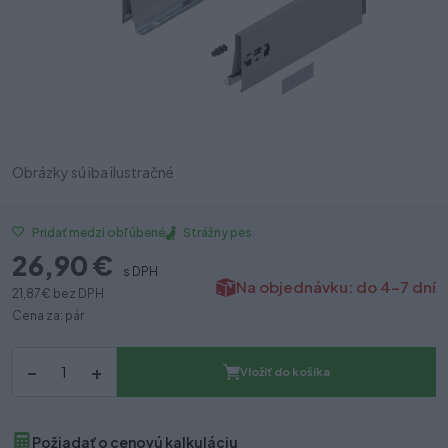
Obrázky sú iba ilustračné
Strážny pes
Pridať medzi obľúbené
26,90 €
s DPH
Na objednávku: do 4-7 dní
21,87 €
bez DPH
Cena za: pár
–
+
Vložiť do košíka
Požiadať o cenovú kalkuláciu