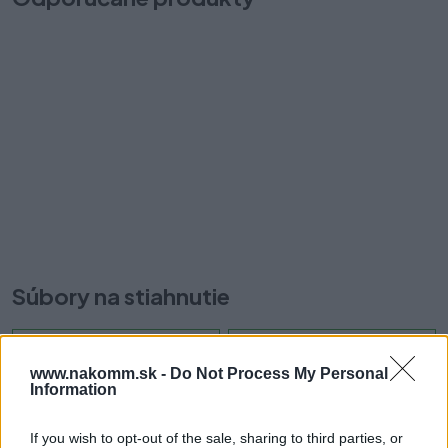
TBX-ANTARO sada modulov TOB-L5, 450-650mm, 30-65kg
T
T60B3560
Na
Na objednávku: do 4-7 dní
Od
18,90 €
Súbory na stiahnutie
Montážny návod.pdf
Montážny výsuv.pdf
www.nakomm.sk -
Do Not Process My Personal
Information
Prečo si vybrať tento produkt?
If you wish to opt-out of the sale, sharing to third parties, or