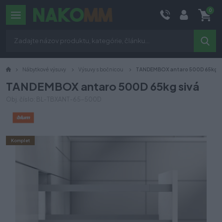
0
Nábytkové výsuvy
Výsuvy s bočnicou
TANDEMBOX antaro 500D 65kg s
TANDEMBOX antaro 500D 65kg sivá
Obj. číslo: BL-TBXANT-65-500D
Komplet