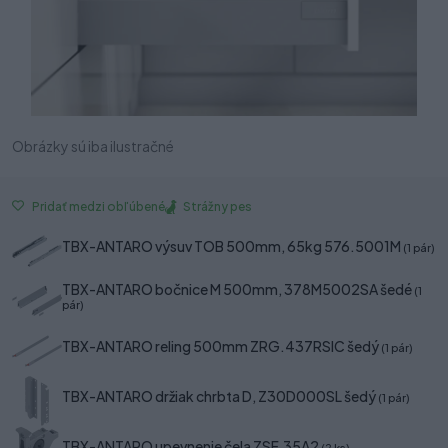
Obrázky sú iba ilustračné
Strážny pes
Pridať medzi obľúbené
TBX-ANTARO výsuv TOB 500mm, 65kg 576.5001M
(1 pár)
TBX-ANTARO bočnice M 500mm, 378M5002SA šedé
(1
pár)
TBX-ANTARO reling 500mm ZRG.437RSIC šedý
(1 pár)
TBX-ANTARO držiak chrbta D, Z30D000SL šedý
(1 pár)
TBX-ANTARO upevnenie čela ZSF.35A2
(2 ks)