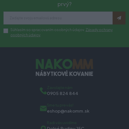
prvý?
Súhlasím so spracovaním osobných údajov.
Zásady ochrany
osobných údajov
.
Zavolajte nám
0905 824 844
Sme tu pre vás!
eshop@nakomm.sk
Radi vás uvidíme
Dolné Rudiny 15C,