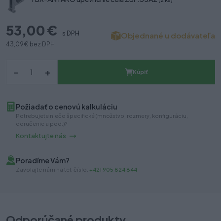
53,00 €
s DPH
Objednané u dodávateľa
43,09 €
bez DPH
–
+
Kúpiť
Požiadať o cenovú kalkuláciu
Potrebujete niečo špecifické (množstvo, rozmery, konfiguráciu,
doručenie a pod.)?
Kontaktujte nás
Poradíme Vám?
Zavolajte nám na tel. číslo:
+421 905 824 844
Odporúčané produkty