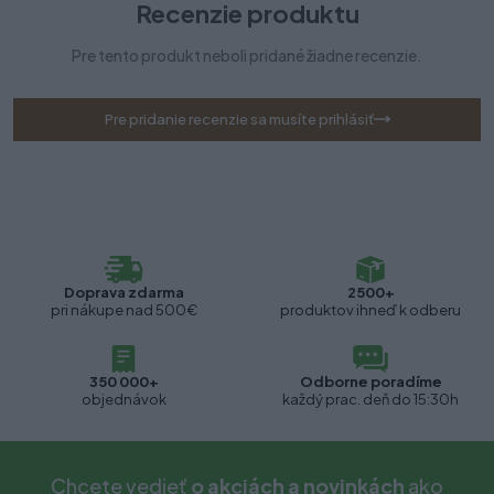
Recenzie produktu
Pre tento produkt neboli pridané žiadne recenzie.
Pre pridanie recenzie sa musíte prihlásiť
Doprava zdarma
2500+
pri nákupe nad 500€
produktov ihneď k odberu
350 000+
Odborne poradíme
objednávok
každý prac. deň do 15:30h
Chcete vedieť
o akciách a novinkách
ako