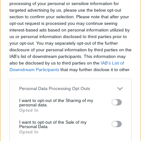
processing of your personal or sensitive information for
Komplet na jednu zásuvku Blum TANDEMBOX antaro – 65 kg,
targeted advertising by us, please use the below opt-out
hĺbka 500 mm, výška D
section to confirm your selection. Please note that after your
opt-out request is processed you may continue seeing
Kvalitný zásuvkový systém
Blum TANDEMBOX antaro
je ideálnym
interest-based ads based on personal information utilized by
riešením pre moderný nábytok do kuchyne, kúpeľne či obývačky.
us or personal information disclosed to third parties prior to
Zásuvkový systém ponúka
zvýšenú
nosnosť až 65 kg
, tichý a
your opt-out. You may separately opt-out of the further
plynulý chod a dlhú životnosť typickú pre značku Blum.
disclosure of your personal information by third parties on the
IAB’s list of downstream participants. This information may
Komplet je určený pre
hĺbku korpusu 500 mm
a
výšku zásuvky
also be disclosed by us to third parties on the
IAB’s List of
D
, vďaka čomu poskytuje dostatok úložného priestoru aj pri
Downstream Participants
that may further disclose it to other
náročnejšom používaní. TANDEMBOX antaro sa vyznačuje
third parties.
jednoduchou montážou, presným vedením a spoľahlivou
funkčnosťou.
Personal Data Processing Opt Outs
Pre otváranie systémom Tip-on Blumotion (TOB) je potrebné
I want to opt-out of the Sharing of my
dokúpiť sadu modulov TOB a synchronizačný hriadeľ:
personal data.
Sada modulov TOB 30-60kg:
BL-T60B3560
Opted In
Synchronizačný hriadeľ:
BL-T60.1125W
I want to opt-out of the Sale of my
Personal Data.
Výhody produktu:
Opted In
originálny systém
Blum TANDEMBOX antaro