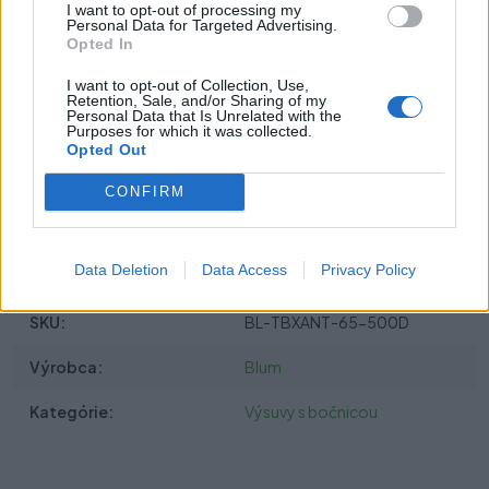
I want to opt-out of processing my
nosnosť
65 kg
pre vyššiu záťaž
Personal Data for Targeted Advertising.
Opted In
hĺbka zásuvky
500 mm
I want to opt-out of Collection, Use,
výška
D (199 mm)
Retention, Sale, and/or Sharing of my
Personal Data that Is Unrelated with the
Purposes for which it was collected.
tichý a plynulý chod
Opted Out
vhodné pre všetky druhy nábytku
CONFIRM
doživotná záruka
Parametre
Data Deletion
Data Access
Privacy Policy
SKU:
BL-TBXANT-65-500D
Výrobca:
Blum
Kategórie:
Výsuvy s bočnicou