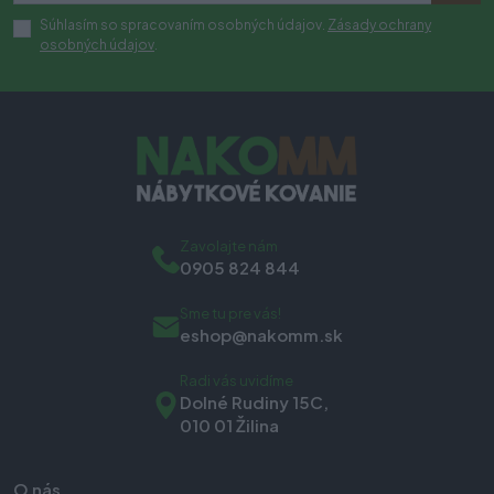
Súhlasím so spracovaním osobných údajov.
Zásady ochrany
osobných údajov
.
Zavolajte nám
0905 824 844
Sme tu pre vás!
eshop@nakomm.sk
Radi vás uvidíme
Dolné Rudiny 15C,
010 01 Žilina
O nás