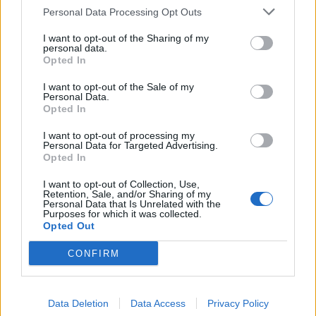
Personal Data Processing Opt Outs
Technické parametre
I want to opt-out of the Sharing of my
personal data.
Opted In
Model: Microwinch
Typ: sklopné dvierka
I want to opt-out of the Sale of my
Typ zatvárania: Soft close
Personal Data.
Montáž: pánty sú potrebné (nie sú súčasťou balenia)
Opted In
Nastavenie: regulácia koncovej polohy
Hrúbka dosky: 16 – 22 mm
I want to opt-out of processing my
Personal Data for Targeted Advertising.
Výška dvierok: 210 – 480 mm
Opted In
Rozmery: 68,5 × 26 × 160,5 mm
Materiál: oceľ / plast
I want to opt-out of Collection, Use,
Povrchová úprava: sivá
Retention, Sale, and/or Sharing of my
Personal Data that Is Unrelated with the
Purposes for which it was collected.
Opted Out
Obsah balenia
CONFIRM
1× mechanizmus Microwinch
1× úchyt
1× montážne skrutky
Data Deletion
Data Access
Privacy Policy