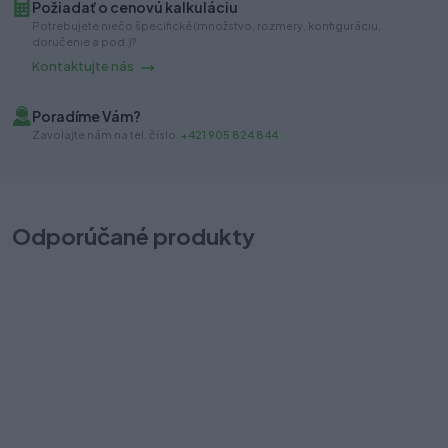
Požiadať o cenovú kalkuláciu
Potrebujete niečo špecifické (množstvo, rozmery, konfiguráciu,
doručenie a pod.)?
Kontaktujte nás
Poradíme Vám?
Zavolajte nám na tel. číslo:
+421 905 824 844
Odporúčané produkty
Výklopný/sklopný mechanizmus Kesseböhmer DUO Standard
V
Na sklade (56 ks)
Na
Odosielame okamžite
Od