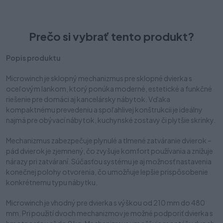
6,90 €
Prečo si vybrať tento produkt?
Popis produktu
Microwinch je sklopný mechanizmus pre sklopné dvierka s
oceľovým lankom, ktorý ponúka moderné, estetické a funkčné
riešenie pre domáci aj kancelársky nábytok. Vďaka
kompaktnému prevedeniu a spoľahlivej konštrukcii je ideálny
najmä pre obývací nábytok, kuchynské zostavy či plytšie skrinky.
Mechanizmus zabezpečuje plynulé a tlmené zatváranie dvierok –
pád dvierok je zjemnený, čo zvyšuje komfort používania a znižuje
nárazy pri zatváraní. Súčasťou systému je aj možnosť nastavenia
konečnej polohy otvorenia, čo umožňuje lepšie prispôsobenie
konkrétnemu typu nábytku.
Microwinch je vhodný pre dvierka s výškou od 210 mm do 480
mm. Pri použití dvoch mechanizmov je možné podporiť dvierka s