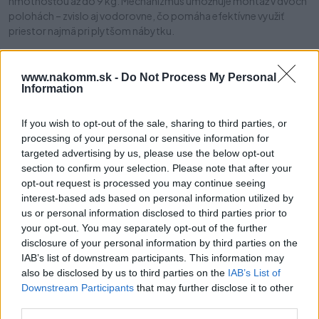
hmotnosťou až do 9 kg. Mechanizmus umožňuje montáž v dvoch
polohách – zvislo aj vodorovne, čo pomáha efektívne využiť
priestor najmä pri plytšom nábytku.
Je univerzálny – možné ho namontovať na pravú aj ľavú stranu.
Súčasťou balenia sú úchyty a montážne skrutky. Na správnu
www.nakomm.sk -
Do Not Process My Personal
Information
montáž je potrebné použiť aj pánty na dvierka, ktoré nie sú
súčasťou balenia a je potrebné ich zakúpiť samostatne.
If you wish to opt-out of the sale, sharing to third parties, or
processing of your personal or sensitive information for
Vlastnosti produktu
targeted advertising by us, please use the below opt-out
section to confirm your selection. Please note that after your
Mechanizmus pre sklopné dvierka s oceľovým lankom
opt-out request is processed you may continue seeing
Tlmené zatváranie (soft close) pre pohodlné používanie
interest-based ads based on personal information utilized by
Nastaviteľná konečná poloha otvorenia
us or personal information disclosed to third parties prior to
Sila mechanizmu: 14 kg
your opt-out. You may separately opt-out of the further
Vhodný pre dvierka s výškou od 210 mm do 480 mm
disclosure of your personal information by third parties on the
Pri použití 2 mechanizmov vhodný pre dvierka až do 9 kg
IAB’s list of downstream participants. This information may
Montáž v dvoch polohách: zvislo alebo vodorovne
also be disclosed by us to third parties on the
IAB’s List of
Univerzálne použitie – pravá aj ľavá strana
Downstream Participants
that may further disclose it to other
Určené pre hrúbku dosky: 16 – 22 mm
third parties.
Súčasťou balenia sú úchyt a montážne skrutky