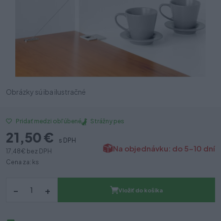
Obrázky sú iba ilustračné
Strážny pes
Pridať medzi obľúbené
21,50 €
s DPH
Na objednávku: do 5-10 dní
17,48 €
bez DPH
Cena za: ks
–
+
Vložiť do košíka