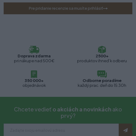
Pre pridanie recenzie sa musíte prihlásiť
Doprava zdarma
2500+
pri nákupe nad 500€
produktov ihneď k odberu
350 000+
Odborne poradíme
objednávok
každý prac. deň do 15:30h
Chcete vedieť
o akciách a novinkách
ako
prvý?