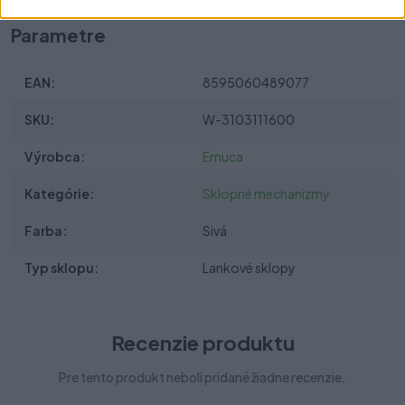
Parametre
EAN:
8595060489077
SKU:
W-3103111600
Výrobca:
Emuca
Kategórie:
Sklopné mechanizmy
Farba:
Sivá
Typ sklopu:
Lankové sklopy
Recenzie produktu
Pre tento produkt neboli pridané žiadne recenzie.