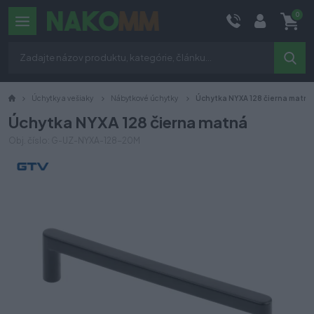
0
Úchytky a vešiaky
Nábytkové úchytky
Úchytka NYXA 128 čierna matná
Úchytka NYXA 128 čierna matná
Obj. číslo: G-UZ-NYXA-128-20M