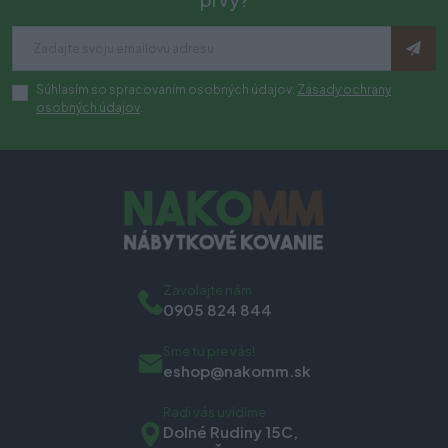
Súhlasím so spracovaním osobných údajov.
Zásady ochrany
osobných údajov
.
Zavolajte nám
0905 824 844
Sme tu pre vás!
eshop@nakomm.sk
Radi vás uvidíme
Dolné Rudiny 15C,