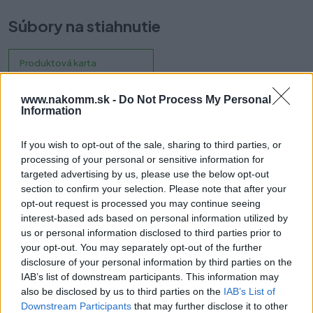
Súbory na stiahnutie
Produktová karta
www.nakomm.sk -
Do Not Process My Personal
Information
Prečo si vybrať tento produkt?
If you wish to opt-out of the sale, sharing to third parties, or
NYXA je séria úchytiek
, ktoré určite potešia minimalistov a
processing of your personal or sensitive information for
estétov. Ich jednoduchá forma dodáva nábytku ľahkosť a
targeted advertising by us, please use the below opt-out
originalitu. Ak oceníte moderný alebo priemyselný štýl, kde
section to confirm your selection. Please note that after your
vládne poriadok, harmónia a symetria, potom bude NYXA
opt-out request is processed you may continue seeing
skvelou voľbou. Vďaka svojmu tvaru a univerzálnej škále farieb sa
interest-based ads based on personal information utilized by
tieto úchytky hodia na rôzne typy skriniek, zásuviek alebo
us or personal information disclosed to third parties prior to
komôd. Bez ohľadu na to, či ich plánujete používať v kuchyni,
your opt-out. You may separately opt-out of the further
kúpeľni, obývacej izbe alebo kancelárii, stanú sa dokonalým
disclosure of your personal information by third parties on the
doplnkom interiéru.
IAB’s list of downstream participants. This information may
also be disclosed by us to third parties on the
IAB’s List of
Parametre
Downstream Participants
that may further disclose it to other