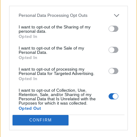
third parties.
EAN:
5902801422652
Personal Data Processing Opt Outs
SKU:
G-UZ-NYXA-128-20M
I want to opt-out of the Sharing of my
personal data.
Výrobca:
GTV
Opted In
I want to opt-out of the Sale of my
Kategórie:
Nábytkové úchytky
Personal Data.
Opted In
Hmotnosť:
103 g
I want to opt-out of processing my
Farba:
Čierna matná
Personal Data for Targeted Advertising.
Opted In
Obsah balenia:
1x úchytka, 2x skrutka
I want to opt-out of Collection, Use,
Retention, Sale, and/or Sharing of my
Rozteč:
128 mm
Personal Data that Is Unrelated with the
Purposes for which it was collected.
Opted Out
Typ úchytky:
Moderné
CONFIRM
Recenzie produktu