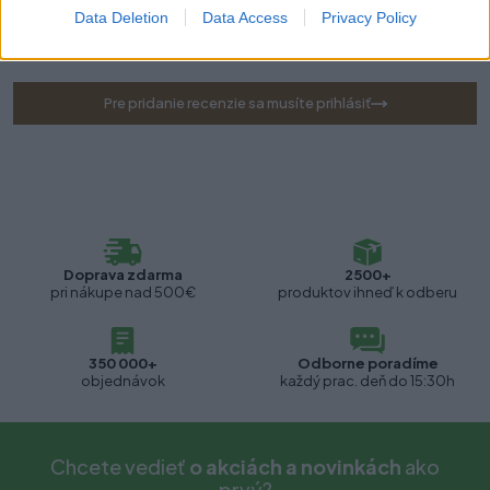
Data Deletion
Data Access
Privacy Policy
Pre tento produkt neboli pridané žiadne recenzie.
Pre pridanie recenzie sa musíte prihlásiť
Doprava zdarma
2500+
pri nákupe nad 500€
produktov ihneď k odberu
350 000+
Odborne poradíme
objednávok
každý prac. deň do 15:30h
Chcete vedieť
o akciách a novinkách
ako
prvý?