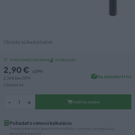
Obrázky sú iba ilustračné
Strážny pes
Pridať medzi obľúbené
2,90 €
s DPH
Na sklade
(41 ks)
2,36 €
bez DPH
Cena za: ks
–
+
Vložiť do košíka
Požiadať o cenovú kalkuláciu
Potrebujete niečo špecifické (množstvo, rozmery, konfiguráciu,
doručenie a pod.)?