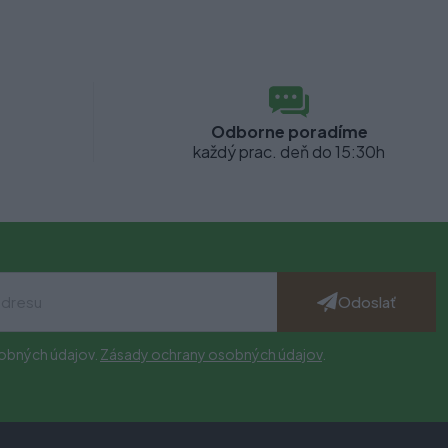
Odborne poradíme
každý prac. deň do 15:30h
Odoslať
obných údajov.
Zásady ochrany osobných údajov
.