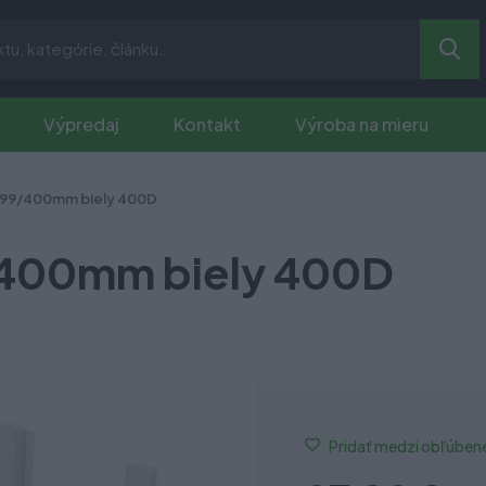
Výpredaj
Kontakt
Výroba na mieru
199/400mm biely 400D
400mm biely 400D
Pridať medzi obľúben