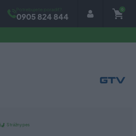
Potrebujete poradiť?
0
0905 824 844
Strážny pes
é