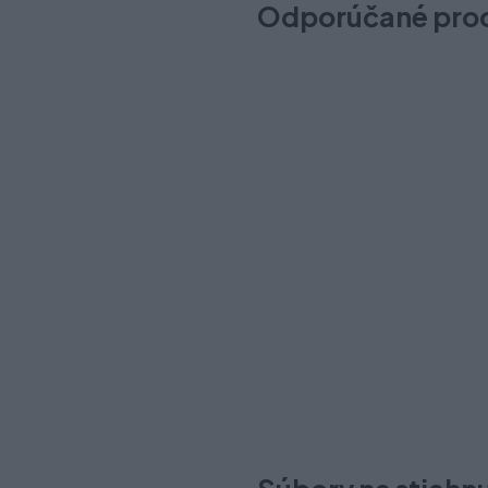
Odporúčané pro
AXISPRO TIP-ON synchro ty
Na sklade (46 ks)
Odosielame okamžite
3,20 €