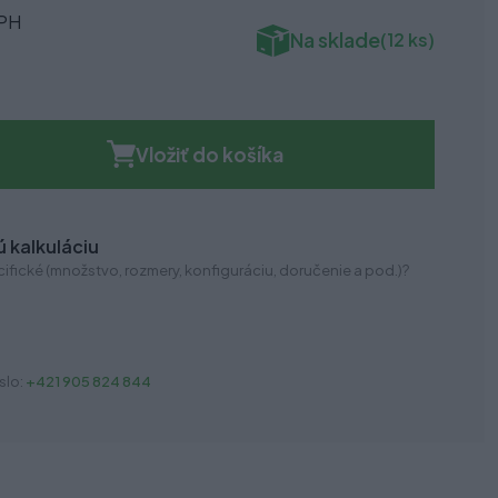
DPH
Na sklade
(12 ks)
Vložiť do košíka
 kalkuláciu
ifické (množstvo, rozmery, konfiguráciu, doručenie a pod.)?
slo:
+421 905 824 844