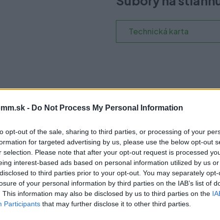
Súbory na stiahn
Technická karta
čo si vybrať tento prod
mm.sk -
Do Not Process My Personal Information
to opt-out of the sale, sharing to third parties, or processing of your per
formation for targeted advertising by us, please use the below opt-out s
ovanú pre 60 000 cyklov. Poskytuje plný výsuv v dĺžkach
r selection. Please note that after your opt-out request is processed y
izáciou otvárania zaručuje hladké otvorenie zásuvky
eing interest-based ads based on personal information utilized by us or
disclosed to third parties prior to your opt-out. You may separately opt-
 Vďaka 5 výškovým variantom sa dokonale zmestí do vašej
losure of your personal information by third parties on the IAB’s list of
je maximálne využitie vnútorného priestoru zásuvky.
. This information may also be disclosed by us to third parties on the
IA
rôznych výrobkov. Inštalácia zásuvky je jednoduchá vďaka
Participants
that may further disclose it to other third parties.
eniu náklonu a horizontálnemu nastaveniu v rozsahu +- 2