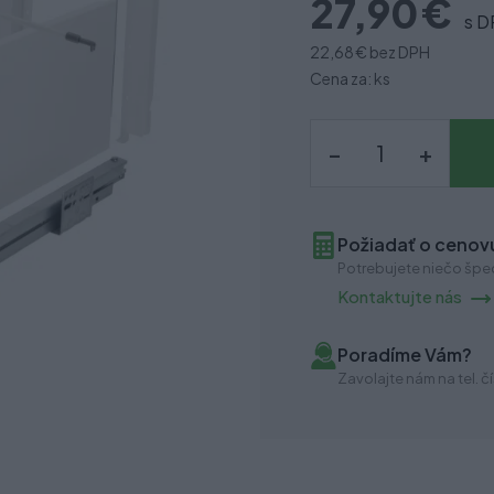
27,90 €
s 
22,68 €
bez DPH
Cena za: ks
–
+
Požiadať o cenovú
Potrebujete niečo špec
Kontaktujte nás
Poradíme Vám?
Zavolajte nám na tel. čí