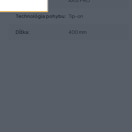
Typ výsuvu:
AXIS PRO
Technológia pohybu:
Tip-on
Dĺžka:
400 mm