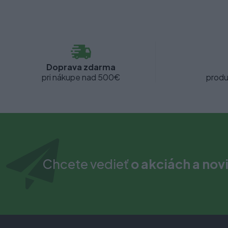
Doprava zdarma
pri nákupe nad 500€
produ
Chcete vedieť
o akciách a nov