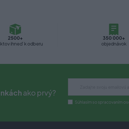
2500+
350 000+
ktov ihneď k odberu
objednávok
inkách
ako prvý?
Súhlasím so spracovaním os