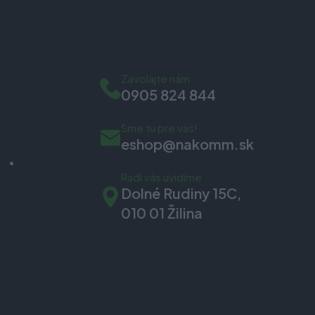
Zavolajte nám
0905 824 844
Sme tu pre vás!
eshop@nakomm.sk
Radi vás uvidíme
Dolné Rudiny 15C,
010 01 Žilina