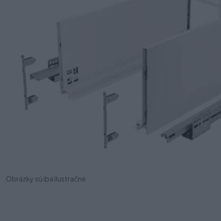
Obrázky sú iba ilustračné