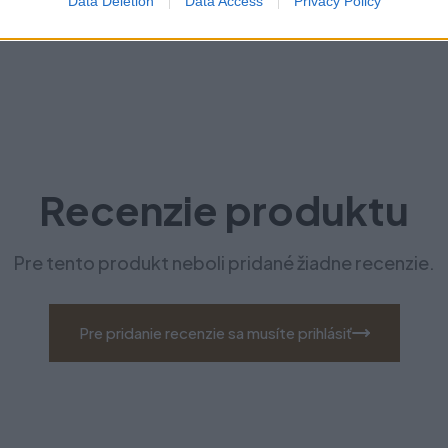
Data Deletion
Data Access
Privacy Policy
Recenzie produktu
Pre tento produkt neboli pridané žiadne recenzie.
Pre pridanie recenzie sa musíte prihlásiť