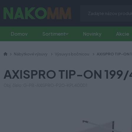
Domov
Sortiment
Novinky
Akcie
Nábytkové výsuvy
Výsuvy s bočnicou
AXISPRO TIP-ON 
AXISPRO TIP-ON 199/
Obj. číslo: G-PB-AXISPRO-P2O-KPL400D1