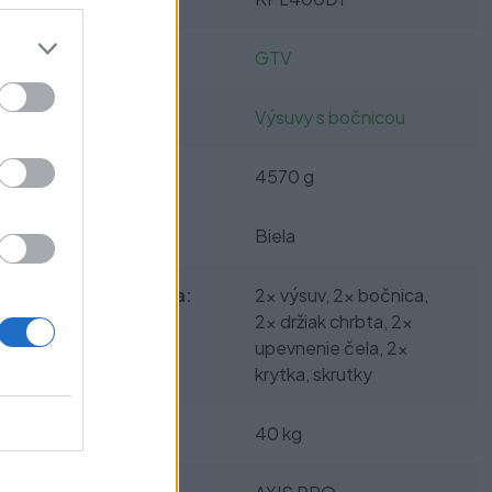
Výrobca:
GTV
Kategórie:
Výsuvy s bočnicou
Hmotnosť:
4570 g
Farba:
Biela
Obsah balenia:
2x výsuv, 2x bočnica,
2x držiak chrbta, 2x
upevnenie čela, 2x
krytka, skrutky
Nosnosť:
40 kg