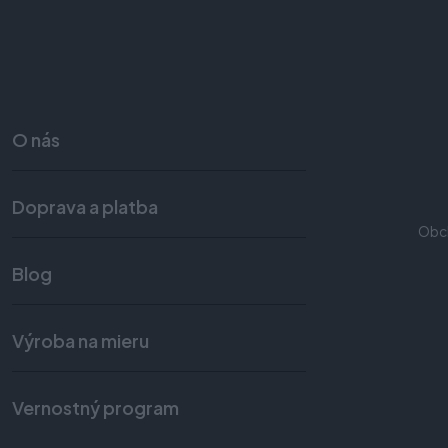
O nás
Doprava a platba
Obc
Blog
Výroba na mieru
Vernostný program