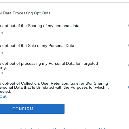
l Data Processing Opt Outs
vky širšie ako 600mm.!
o opt-out of the Sharing of my personal data.
In
o opt-out of the Sale of my Personal Data.
In
to opt-out of processing my Personal Data for Targeted
ing.
In
o opt-out of Collection, Use, Retention, Sale, and/or Sharing
ersonal Data that Is Unrelated with the Purposes for which it
lected.
Out
CONFIRM