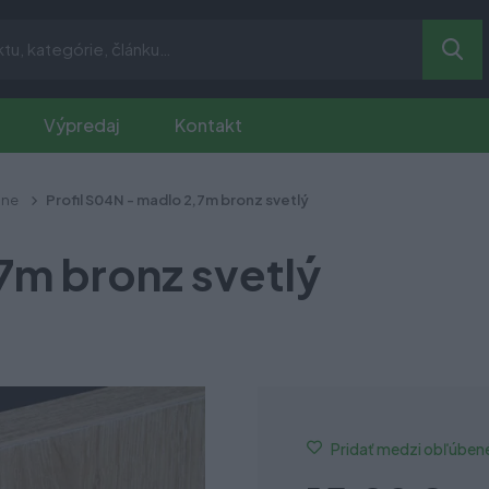
Výpredaj
Kontakt
ine
Profil S04N - madlo 2,7m bronz svetlý
7m bronz svetlý
Pridať medzi obľúben