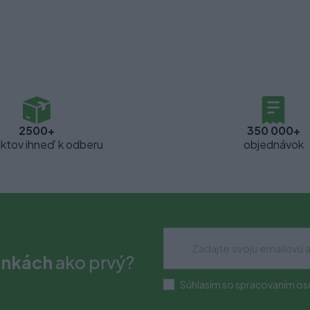
2500+
350 000+
ktov ihneď k odberu
objednávok
inkách
ako prvý?
Súhlasím so spracovaním os