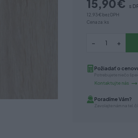
15,90 €
s D
12,93 €
bez DPH
Cena za: ks
–
+
Požiadať o cenovú
Potrebujete niečo špec
Kontaktujte nás
Poradíme Vám?
Zavolajte nám na tel. čí