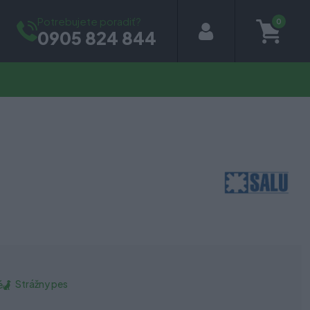
Potrebujete poradiť?
0
0905 824 844
Strážny pes
é