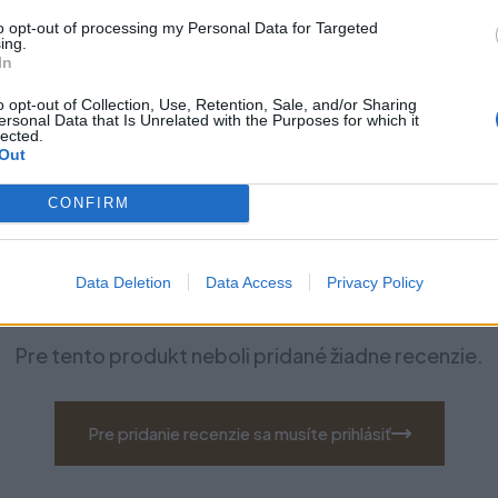
to opt-out of processing my Personal Data for Targeted
ing.
In
o opt-out of Collection, Use, Retention, Sale, and/or Sharing
ersonal Data that Is Unrelated with the Purposes for which it
lected.
Out
CONFIRM
Recenzie produktu
Data Deletion
Data Access
Privacy Policy
Pre tento produkt neboli pridané žiadne recenzie.
Pre pridanie recenzie sa musíte prihlásiť