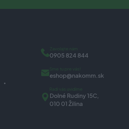
Zavolajte nám
0905 824 844
Sme tu pre vás!
eshop@nakomm.sk
Radi vás uvidíme
Dolné Rudiny 15C,
010 01 Žilina