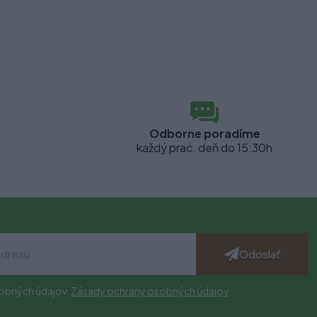
Odborne poradíme
každý prac. deň do 15:30h
Odoslať
obných údajov.
Zásady ochrany osobných údajov
.