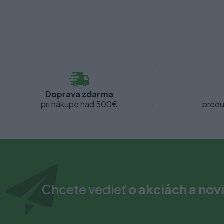
Doprava zdarma
pri nákupe nad 500€
produ
Chcete vedieť
o akciách a nov