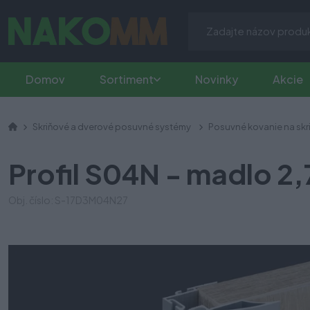
Domov
Sortiment
Novinky
Akcie
Skriňové a dverové posuvné systémy
Posuvné kovanie na skr
Profil S04N - madlo 2,
Obj. číslo: S-17D3M04N27