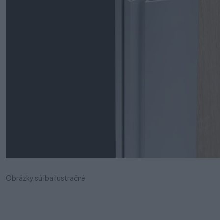
Obrázky sú iba ilustračné