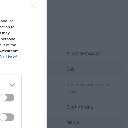
ukt?
sonal or
ection to
ou may
Parametre
 personal
out of the
 downstream
SKU:
S-17D3M04N27
B’s List of
Výrobca:
Salu
Kategórie:
Posuvné kovanie na
skrine
Farba:
Svetlý bronz
Typ kovania:
Madlá