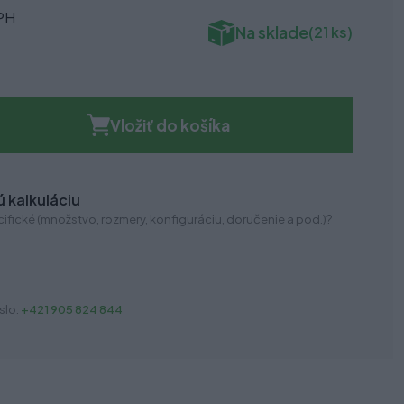
PH
Na sklade
(21 ks)
Vložiť do košíka
 kalkuláciu
ifické (množstvo, rozmery, konfiguráciu, doručenie a pod.)?
slo:
+421 905 824 844