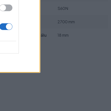
Systém:
S60N
Dĺžka:
2700 mm
Hrúbka materiálu
18 mm
výplne: