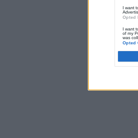
I want 
Advertis
Opted 
I want t
of my P
was col
Opted 