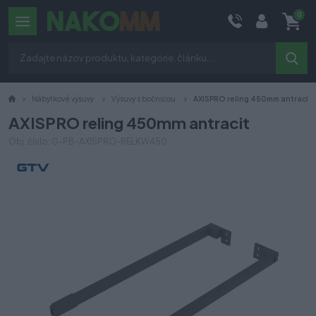
0
Nábytkové výsuvy
Výsuvy s bočnicou
AXISPRO reling 450mm antracit
AXISPRO reling 450mm antracit
Obj. číslo: G-PB-AXISPRO-RELKW450