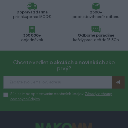
Doprava zdarma
2500+
pri nákupe nad 500€
produktov ihneď k odberu
350 000+
Odborne poradíme
objednávok
každý prac. deň do 15:30h
Chcete vedieť
o akciách a novinkách
ako
prvý?
Súhlasím so spracovaním osobných údajov.
Zásady ochrany
osobných údajov
.