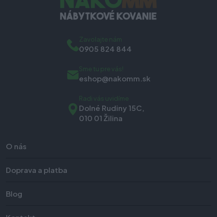
Zavolajte nám
0905 824 844
Sme tu pre vás!
eshop@nakomm.sk
Radi vás uvidíme
Dolné Rudiny 15C,
010 01 Žilina
O nás
Doprava a platba
Blog