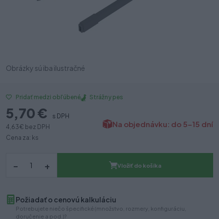
Obrázky sú iba ilustračné
Strážny pes
Pridať medzi obľúbené
5,70 €
s DPH
Na objednávku: do 5-15 dní
4,63 €
bez DPH
Cena za: ks
–
+
Vložiť do košíka
Požiadať o cenovú kalkuláciu
Potrebujete niečo špecifické (množstvo, rozmery, konfiguráciu,
doručenie a pod.)?