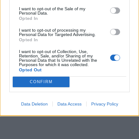
I want to opt-out of the Sale of my
Hmotnosť:
217.33 g
Personal Data.
Opted In
Farba:
Antracitová
I want to opt-out of processing my
Personal Data for Targeted Advertising.
Typ výsuvu:
AXIS PRO
Opted In
Dĺžka:
450 mm
I want to opt-out of Collection, Use,
Retention, Sale, and/or Sharing of my
Personal Data that Is Unrelated with the
Purposes for which it was collected.
Opted Out
Recenzie produktu
CONFIRM
Pre tento produkt neboli pridané žiadne recenzie.
Pre pridanie recenzie sa musíte prihlásiť
Data Deletion
Data Access
Privacy Policy