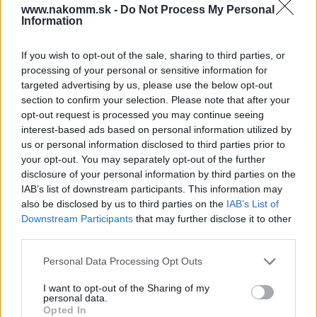
www.nakomm.sk -
Do Not Process My Personal
Information
Súbory na stiahnutie
If you wish to opt-out of the sale, sharing to third parties, or
Produktová karta
Technická karta
processing of your personal or sensitive information for
targeted advertising by us, please use the below opt-out
section to confirm your selection. Please note that after your
opt-out request is processed you may continue seeing
Prečo si vybrať tento produkt?
interest-based ads based on personal information utilized by
us or personal information disclosed to third parties prior to
Prídavný reling pre Axis Pro. Dĺžka 450 mm.
your opt-out. You may separately opt-out of the further
disclosure of your personal information by third parties on the
Parametre
IAB’s list of downstream participants. This information may
also be disclosed by us to third parties on the
IAB’s List of
Downstream Participants
that may further disclose it to other
EAN:
5902801224225
third parties.
SKU:
G-PB-AXISPRO-RELKW450
Personal Data Processing Opt Outs
Výrobca:
GTV
I want to opt-out of the Sharing of my
personal data.
Kategórie:
Výsuvy s bočnicou
Opted In