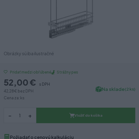
Obrázky sú iba ilustračné
Strážny pes
Pridať medzi obľúbené
52,00 €
s DPH
Na sklade
(2 ks)
42,28 €
bez DPH
Cena za: ks
–
+
Vložiť do košíka
Požiadať o cenovú kalkuláciu