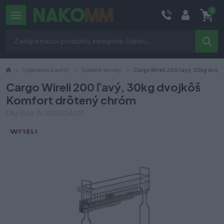
0
Vybavenie kuchýň
Spodné skrinky
Cargo Wireli 200 ľavý, 30kg dvojk
Cargo Wireli 200 ľavý, 30kg dvojkôš
Komfort drôtený chróm
Obj. číslo: W-1002304001