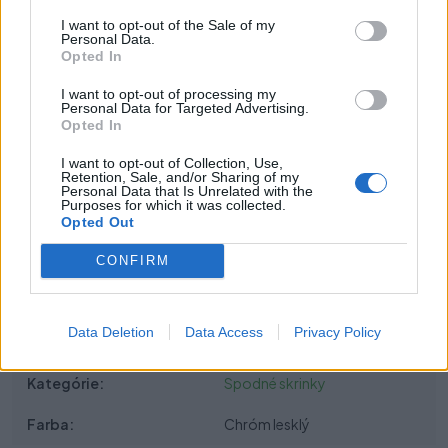
Povrchová úprava:
chróm
I want to opt-out of the Sale of my
Maximálne zaťaženie:
30 kg
Personal Data.
Opted In
Montáž:
do ľavej strany korpusu
I want to opt-out of processing my
Zloženie setu:
Personal Data for Targeted Advertising.
1× drôtený kôš
Opted In
2× plnovýsuv s tlmeným dovieraním
1× montážna sada
I want to opt-out of Collection, Use,
Retention, Sale, and/or Sharing of my
Personal Data that Is Unrelated with the
Parametre
Purposes for which it was collected.
Opted Out
EAN:
8595060409389
CONFIRM
SKU:
W-1002304001
Data Deletion
Data Access
Privacy Policy
Výrobca:
Wireli
Kategórie:
Spodné skrinky
Farba:
Chróm lesklý