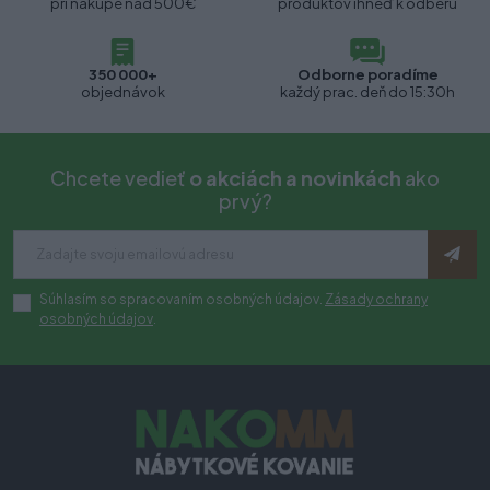
pri nákupe nad 500€
produktov ihneď k odberu
350 000+
Odborne poradíme
objednávok
každý prac. deň do 15:30h
Chcete vedieť
o akciách a novinkách
ako
prvý?
Súhlasím so spracovaním osobných údajov.
Zásady ochrany
osobných údajov
.