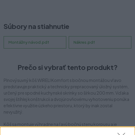
92,00 €
Súbory na stiahnutie
Montážny návod.pdf
Nákres.pdf
Prečo si vybrať tento produkt?
Plnovýsuvný kôš WIRELI Komfort s bočnou montážou vľavo
predstavuje praktický a technicky prepracovaný úložný systém,
určený pre spodné kuchynské skrinky so šírkou 200 mm. Vďaka
svojej štíhlej konštrukcii a dvojúrovňovému vyhotoveniu ponúka
efektívne využitie úzkeho priestoru, ktorý by inak zostal
nevyužitý.
Kôš sa montuje výhradne na ľavú bočnú stenu korpusu a je
vybavený 3D nastaviteľnými držiakmi, ktoré umožňujú presné a