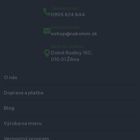
Zavolajte nám
0905 824 844
Sme tu pre vás!
eshop@nakomm.sk
Radi vás uvidíme
Dolné Rudiny 15C,
010 01 Žilina
O nás
Doprava a platba
Blog
Výroba na mieru
Vernostný program