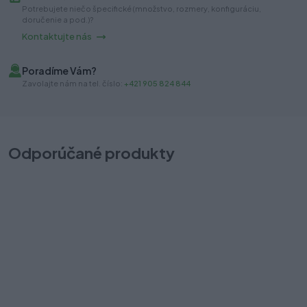
Potrebujete niečo špecifické (množstvo, rozmery, konfiguráciu,
doručenie a pod.)?
Kontaktujte nás
Poradíme Vám?
Zavolajte nám na tel. číslo:
+421 905 824 844
Odporúčané produkty
Cargo Kessebohmer 150 pravý, 12kg 3D, dvojkôš K-Line antracit
C
Na sklade (2 ks)
Na
Odosielame okamžite
Od