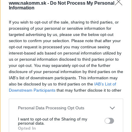
pohodlné nastavenie dvierok vo všetkých smeroch (výškovo,
www.nakomm.sk -
Do Not Process My Personal
Information
hĺbkovo aj stranovo), čo zabezpečuje dokonalé lícovanie a
profesionálny vzhľad výsledného riešenia.
If you wish to opt-out of the sale, sharing to third parties, or
Tento typ vyhotovenia umožňuje jednoduché a prehľadné
processing of your personal or sensitive information for
uloženie fliaš, koreničiek či iných kuchynských doplnkov a
targeted advertising by us, please use the below opt-out
zabezpečuje komfortný prístup pri každodennom používaní.
section to confirm your selection. Please note that after your
Výsuvy s tlmeným dovieraním garantujú tichý a plynulý chod a
opt-out request is processed you may continue seeing
prispievajú k dlhej životnosti nábytku.
interest-based ads based on personal information utilized by
us or personal information disclosed to third parties prior to
Drôtené koše s chrómovaným povrchom pôsobia elegantne a
your opt-out. You may separately opt-out of the further
zároveň sú odolné a ľahko udržiavateľné. Sú ideálne pre moderné
disclosure of your personal information by third parties on the
aj klasicky ladené kuchyne, kde je kladený dôraz na praktickosť aj
IAB’s list of downstream participants. This information may
estetický dojem.
also be disclosed by us to third parties on the
IAB’s List of
Downstream Participants
that may further disclose it to other
Rozmery koša (š × h × v):
160 × 466 × 542 mm
third parties.
Hmotnosť:
4,1 kg
Personal Data Processing Opt Outs
Rozmery balenia (š × h × v):
515 × 465 × 165 mm
Hmotnosť vrátane balenia:
4,8 kg
I want to opt-out of the Sharing of my
personal data.
Opted In
Materiál:
oceľ