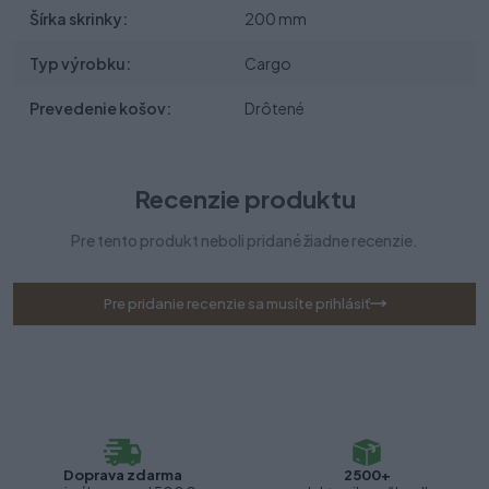
Šírka skrinky:
200 mm
Typ výrobku:
Cargo
Prevedenie košov:
Drôtené
Recenzie produktu
Pre tento produkt neboli pridané žiadne recenzie.
Pre pridanie recenzie sa musíte prihlásiť
Doprava zdarma
2500+