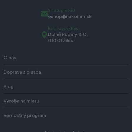
Sme tu pre vás!
eshop@nakomm.sk
Radi vás uvidíme
Dolné Rudiny 15C,
010 01 Žilina
O nás
Doprava a platba
Blog
Výroba na mieru
Vernostný program