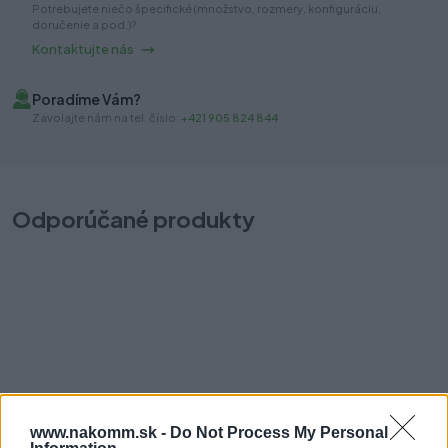
Potrebujete niečo špecifické (množstvo, rozmery, konfiguráciu,
doručenie a pod.)?
Kontaktujte nás
Poradíme Vám?
Zavolajte nám na tel. číslo:
+421 905 824 844
Odporúčané produkty
Noha nábytková DN-701, 150mm čierna matná
N
Na sklade (30 ks)
Na
Odosielame okamžite
Od
www.nakomm.sk -
Do Not Process My Personal
2,90 €