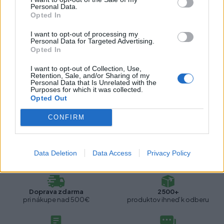
Výška:
150 mm
Personal Data.
Opted In
Výškové nastavenie:
S nastavením
I want to opt-out of processing my
Personal Data for Targeted Advertising.
Opted In
Recenzie produktu
I want to opt-out of Collection, Use,
Retention, Sale, and/or Sharing of my
Personal Data that Is Unrelated with the
Pre tento produkt neboli pridané žiadne recenzie.
Purposes for which it was collected.
Opted Out
Pre pridanie recenzie sa musíte prihlásiť
CONFIRM
Data Deletion
Data Access
Privacy Policy
Doprava zdarma
2500+
pri nákupe nad 500€
produktov ihneď k odberu