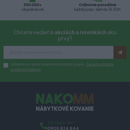
350 000+
Odborne poradíme
objednávok
každý prac. deň do 15:30h
Chcete vedieť
o akciách a novinkách
ako
prvý?
Súhlasím so spracovaním osobných údajov.
Zásady ochrany
osobných údajov
.
Zavolajte nám
0905 824 844