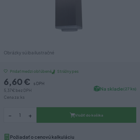
Obrázky sú iba ilustračné
Strážny pes
Pridať medzi obľúbené
6,60 €
s DPH
Na sklade
(27 ks)
5,37 €
bez DPH
Cena za: ks
–
+
Vložiť do košíka
Požiadať o cenovú kalkuláciu