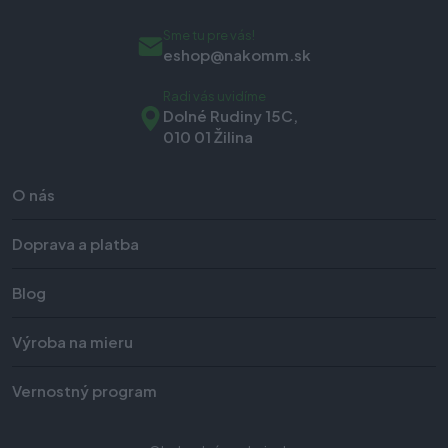
Sme tu pre vás!
eshop@nakomm.sk
Radi vás uvidíme
Dolné Rudiny 15C,
010 01 Žilina
O nás
Doprava a platba
Blog
Výroba na mieru
Vernostný program