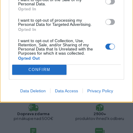
Výška:
100 mm
Personal Data.
Opted In
Výškové nastavenie:
S nastavením
I want to opt-out of processing my
Personal Data for Targeted Advertising.
Opted In
Recenzie produktu
I want to opt-out of Collection, Use,
Retention, Sale, and/or Sharing of my
Personal Data that Is Unrelated with the
Pre tento produkt neboli pridané žiadne recenzie.
Purposes for which it was collected.
Opted Out
Pre pridanie recenzie sa musíte prihlásiť
CONFIRM
Data Deletion
Data Access
Privacy Policy
Doprava zdarma
2500+
pri nákupe nad 500€
produktov ihneď k odberu