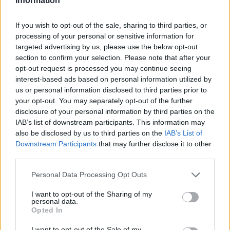
Information
If you wish to opt-out of the sale, sharing to third parties, or
Prečo si vybrať tento produkt?
processing of your personal or sensitive information for
targeted advertising by us, please use the below opt-out
Nábytková noha s rektifikáciou od slovenského výrobcu
section to confirm your selection. Please note that after your
Mobart. Rozmer profilu je 40x40 mm, rozmer podstavy je
opt-out request is processed you may continue seeing
60x60 mm. Regulácia +20 mm.
interest-based ads based on personal information utilized by
us or personal information disclosed to third parties prior to
Parametre
your opt-out. You may separately opt-out of the further
disclosure of your personal information by third parties on the
IAB’s list of downstream participants. This information may
SKU:
MO-310451
also be disclosed by us to third parties on the
IAB’s List of
Downstream Participants
that may further disclose it to other
Výrobca:
MOBART
third parties.
Kategórie:
Nábytkové nohy
Personal Data Processing Opt Outs
Farba:
Imitácia nerez
I want to opt-out of the Sharing of my
personal data.
Opted In
Nosnosť:
100 kg
I want to opt-out of the Sale of my