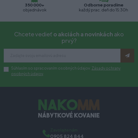
350 000+
Odborne poradíme
objednávok
každý prac. deň do 15:30h
Chcete vedieť
o akciách a novinkách
ako
prvý?
Súhlasím so spracovaním osobných údajov.
Zásady ochrany
osobných údajov
.
Zavolajte nám
0905 824 844