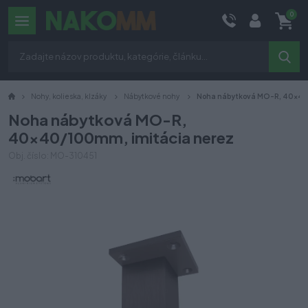
0
Nohy, kolieska, klzáky
Nábytkové nohy
Noha nábytková MO-R, 40x40/
Noha nábytková MO-R,
40x40/100mm, imitácia nerez
Obj. číslo: MO-310451