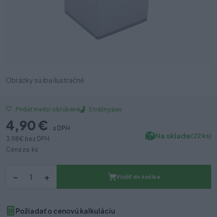
Obrázky sú iba ilustračné
Strážny pes
Pridať medzi obľúbené
4,90 €
s DPH
Na sklade
(22 ks)
3,98 €
bez DPH
Cena za: ks
–
+
Vložiť do košíka
Požiadať o cenovú kalkuláciu