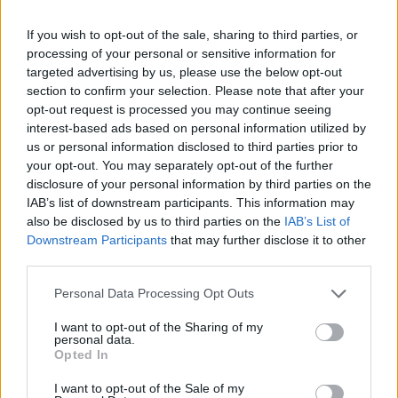
If you wish to opt-out of the sale, sharing to third parties, or
Prečo si vybrať tento produkt?
processing of your personal or sensitive information for
targeted advertising by us, please use the below opt-out
Nábytková noha hliníková
section to confirm your selection. Please note that after your
Rozmery: 80x80x60 mm
opt-out request is processed you may continue seeing
Štandardne bez možnosti rektifikácie, ale je možno
interest-based ads based on personal information utilized by
us or personal information disclosed to third parties prior to
dokúpiť rektifikačnú skrutku D-197303
your opt-out. You may separately opt-out of the further
disclosure of your personal information by third parties on the
Parametre
IAB’s list of downstream participants. This information may
also be disclosed by us to third parties on the
IAB’s List of
SKU:
D-87063
Downstream Participants
that may further disclose it to other
third parties.
Výrobca:
Strong
Personal Data Processing Opt Outs
Kategórie:
Nábytkové nohy
I want to opt-out of the Sharing of my
personal data.
Farba:
Hliník elox
Opted In
Výška:
60 mm
I want to opt-out of the Sale of my