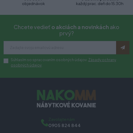
objednávok
každý prac. deň do 15:30h
Chcete vedieť
o akciách a novinkách
ako
prvý?
Súhlasím so spracovaním osobných údajov.
Zásady ochrany
osobných údajov
.
Zavolajte nám
0905 824 844