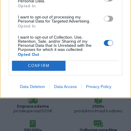
Personal Data.
Opted In
Výškové nastavenie:
Bez nastavenia
I want to opt-out of processing my
Personal Data for Targeted Advertising.
Opted In
Recenzie produktu
I want to opt-out of Collection, Use,
Retention, Sale, and/or Sharing of my
Pre tento produkt neboli pridané žiadne recenzie.
Personal Data that Is Unrelated with the
Purposes for which it was collected.
Opted Out
Pre pridanie recenzie sa musíte prihlásiť
CONFIRM
Data Deletion
Data Access
Privacy Policy
Doprava zdarma
2500+
pri nákupe nad 500€
produktov ihneď k odberu
350 000+
Odborne poradíme