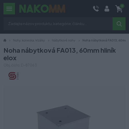
0
Nohy, kolieska, klzáky
Nábytkové nohy
Noha nábytková FA013, 60mm hl
Noha nábytková FA013, 60mm hliník
elox
Obj. číslo: D-87063