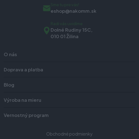
Sme tu pre vás!
eshop@nakomm.sk
Radi vás uvidíme
Dolné Rudiny 15C,
010 01 Žilina
O nás
Doprava a platba
Blog
Výroba na mieru
Vernostný program
Obchodné podmienky