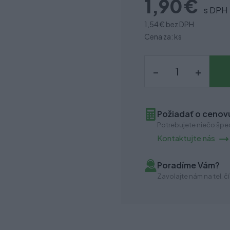
1,90 €
s DPH
1,54 €
bez DPH
Cena za: ks
–
+
Požiadať o cenovú
Potrebujete niečo špec
Kontaktujte nás
Poradíme Vám?
Zavolajte nám na tel. čí