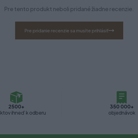
Pre tento produkt neboli pridané žiadne recenzie.
Pre pridanie recenzie sa musíte prihlásiť
2500+
350 000+
ktov ihneď k odberu
objednávok