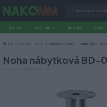
Domov
Sortiment
Novinky
Akcie
Nohy, kolieska, klzáky
Nábytkové nohy
Noha nábytková 
Noha nábytková BD-0
Obj. číslo: G-NM-BD-003-02