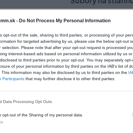
Súbory na stiahn
Karta_produktowa_CS
mm.sk -
Do Not Process My Personal Information
RO_2021_348.pdf
to opt-out of the sale, sharing to third parties, or processing of your per
formation for targeted advertising by us, please use the below opt-out s
r selection. Please note that after your opt-out request is processed y
eing interest-based ads based on personal information utilized by us or
disclosed to third parties prior to your opt-out. You may separately opt-
čo si vybrať tento prod
losure of your personal information by third parties on the IAB’s list of
. This information may also be disclosed by us to third parties on the
IA
Participants
that may further disclose it to other third parties.
rom. Vyrobené z ocele, dostupné v dvoch farebných
l Data Processing Opt Outs
ni podlahy pred poškriabaním. Vďaka 10 mm nastaveniu
vrchoch.
o opt-out of the Sharing of my personal data.
In