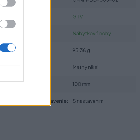
Výrobca:
GTV
Kategórie:
Nábytkové nohy
Hmotnosť:
95.38 g
Farba:
Matný nikel
Výška:
100 mm
Výškové nastavenie:
S nastavením