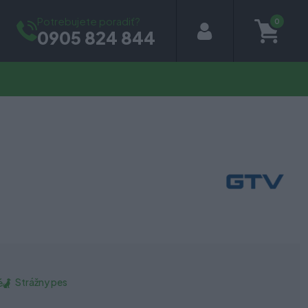
Potrebujete poradiť?
0
0905 824 844
Strážny pes
é