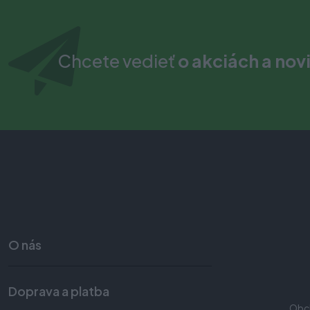
Chcete vedieť
o akciách a nov
O nás
Doprava a platba
Obc