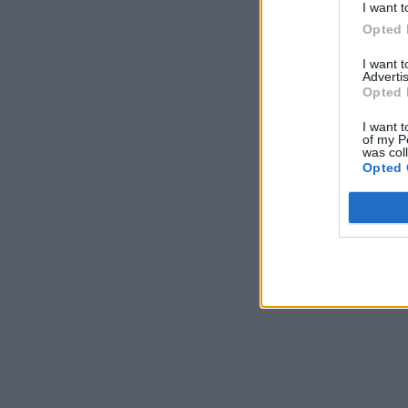
I want t
Opted 
I want 
Advertis
Opted 
I want t
of my P
was col
Opted 