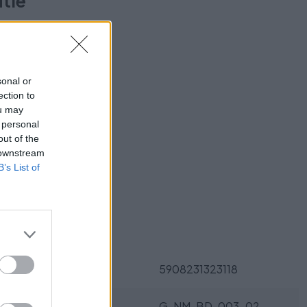
utie
-SK-HU-
sonal or
ection to
ou may
 personal
out of the
ukt?
 downstream
B’s List of
Parametre
EAN:
5908231323118
SKU:
G-NM-BD-003-02