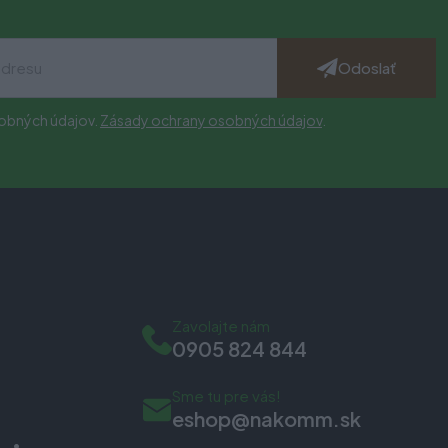
Odoslať
obných údajov.
Zásady ochrany osobných údajov
.
Zavolajte nám
0905 824 844
Sme tu pre vás!
eshop@nakomm.sk