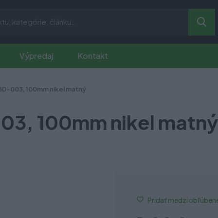
Výpredaj
Kontakt
BD-003, 100mm nikel matný
03, 100mm nikel matný
Pridať medzi obľúben