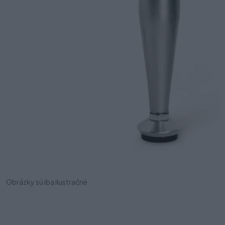
Obrázky sú iba ilustračné