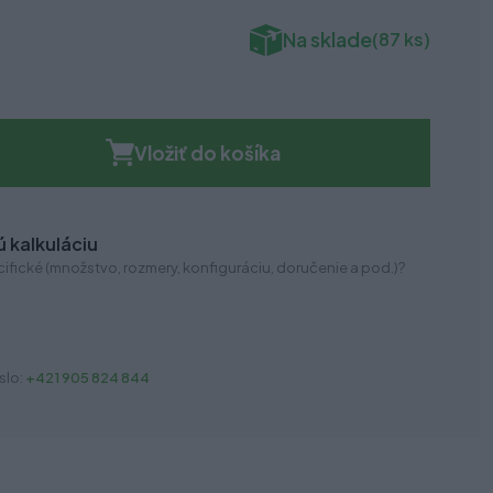
Na sklade
(87 ks)
Vložiť do košíka
 kalkuláciu
ifické (množstvo, rozmery, konfiguráciu, doručenie a pod.)?
slo:
+421 905 824 844