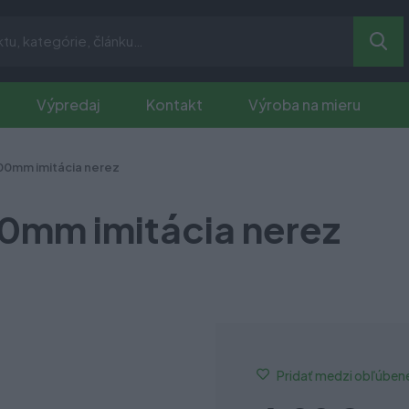
Výpredaj
Kontakt
Výroba na mieru
00mm imitácia nerez
0mm imitácia nerez
Pridať medzi obľúben