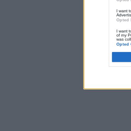
I want 
Advertis
Opted 
I want t
of my P
was col
Opted 