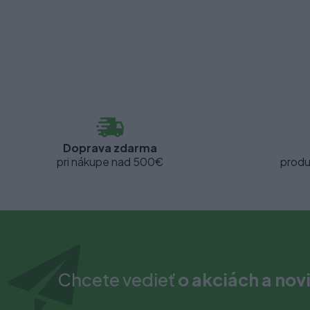
Doprava zdarma
pri nákupe nad 500€
produ
Chcete vedieť
o akciách a nov