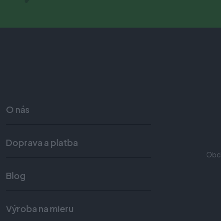
O nás
Doprava a platba
Obc
Blog
Výroba na mieru