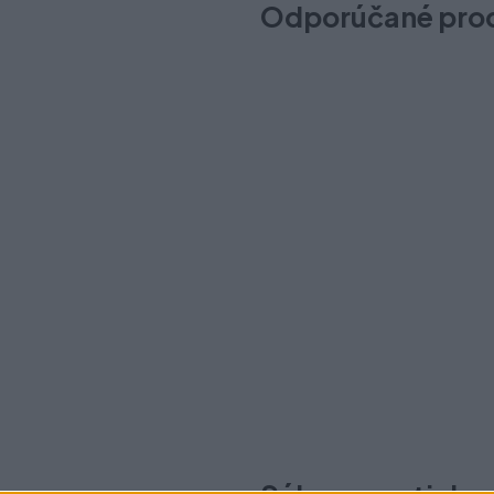
Odporúčané pro
Mriežka Strong 60x400mm zl
Na sklade (2 ks)
Odosielame okamžite
5,50 €