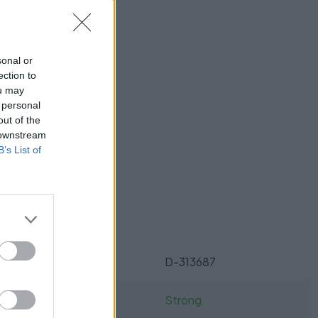
utie
sonal or
ection to
ou may
 personal
out of the
 downstream
ukt?
B’s List of
Parametre
SKU:
D-313687
Výrobca:
Strong