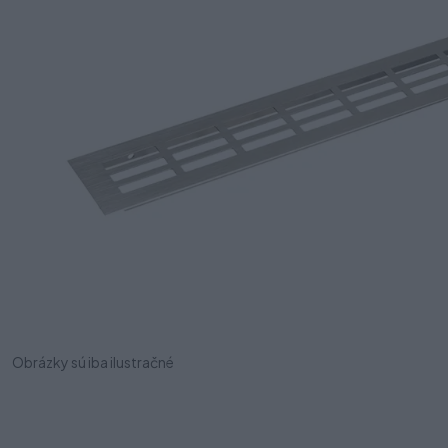
Obrázky sú iba ilustračné