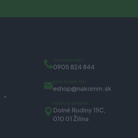
Zavolajte nám
0905 824 844
Sme tu pre vás!
eshop@nakomm.sk
Radi vás uvidíme
Dolné Rudiny 15C,
010 01 Žilina