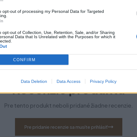
to opt-out of processing my Personal Data for Targeted
ing.
In
o opt-out of Collection, Use, Retention, Sale, and/or Sharing
ersonal Data that Is Unrelated with the Purposes for which it
lected.
Out
CONFIRM
Data Deletion
Data Access
Privacy Policy
Recenzie produktu
Pre tento produkt neboli pridané žiadne recenzie.
Pre pridanie recenzie sa musíte prihlásiť