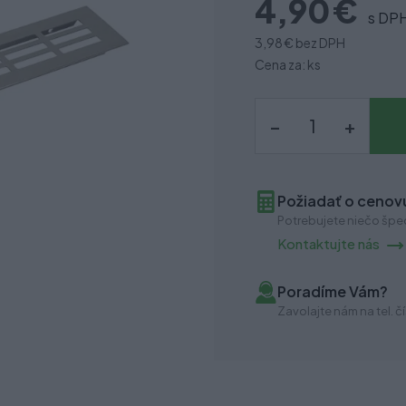
4,90 €
s DP
3,98 €
bez DPH
Cena za: ks
–
+
Požiadať o cenovú
Potrebujete niečo špec
Kontaktujte nás
Poradíme Vám?
Zavolajte nám na tel. čí