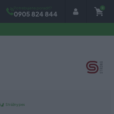
Potrebujete poradiť?
0
0905 824 844
Strážny pes
é