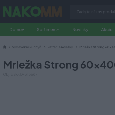
Domov
Sortiment
Novinky
Akcie
Vybavenie kuchýň
Vetracie mriežky
Mriežka Strong 60x4
Mriežka Strong 60x40
Obj. číslo: D-313687