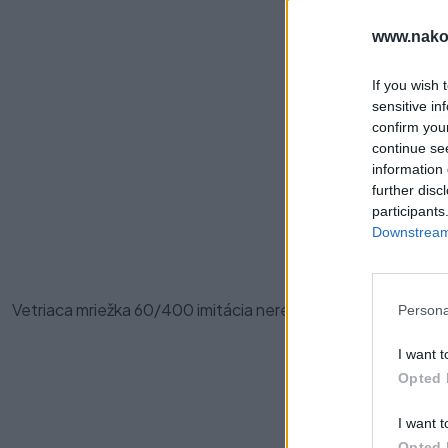
www.nako
If you wish 
sensitive in
confirm you
continue se
information 
further disc
Pre
participants
Downstream 
Vetriaca mriežka 60/400 imitácia nerez.
Persona
I want t
Opted 
I want t
Opted 