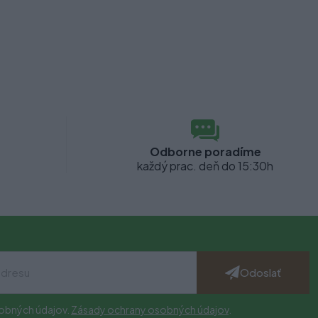
Odborne poradíme
každý prac. deň do 15:30h
Odoslať
obných údajov.
Zásady ochrany osobných údajov
.