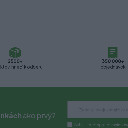
2500+
350 000+
ktov ihneď k odberu
objednávok
inkách
ako prvý?
Súhlasím so spracovaním os