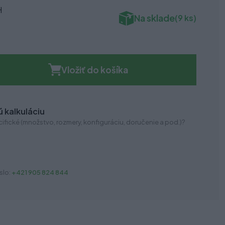
H
Na sklade
(9 ks)
Vložiť do košíka
 kalkuláciu
ifické (množstvo, rozmery, konfiguráciu, doručenie a pod.)?
slo:
+421 905 824 844