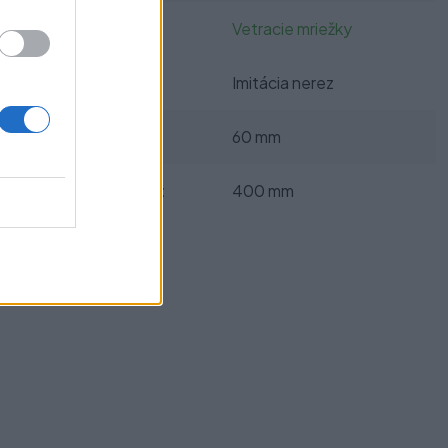
Kategórie:
Vetracie mriežky
Farba:
Imitácia nerez
Šírka mriežky:
60 mm
Dĺžka mriežky:
400 mm