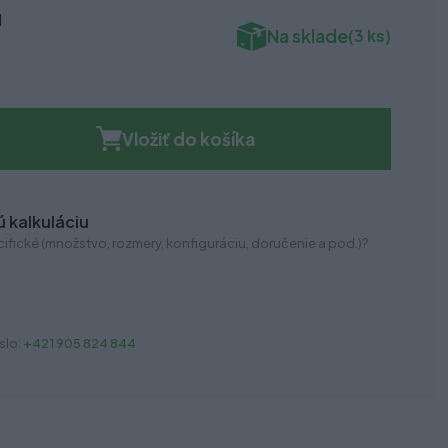
H
Na sklade
(3 ks)
Vložiť do košíka
 kalkuláciu
ifické (množstvo, rozmery, konfiguráciu, doručenie a pod.)?
slo:
+421 905 824 844