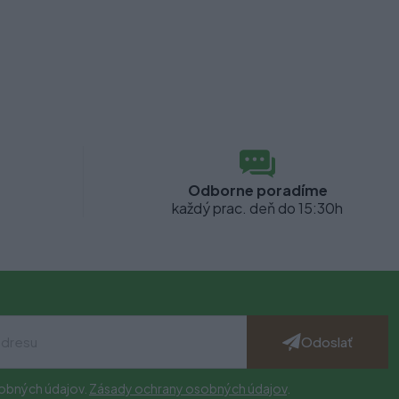
Odborne poradíme
každý prac. deň do 15:30h
Odoslať
obných údajov.
Zásady ochrany osobných údajov
.