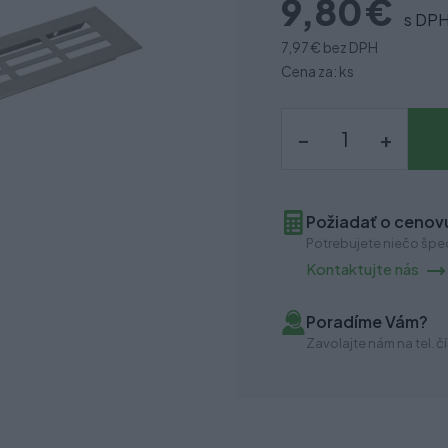
9,80 €
s DP
7,97 €
bez DPH
Cena za: ks
–
+
Požiadať o cenovú
Potrebujete niečo špec
Kontaktujte nás
Poradíme Vám?
Zavolajte nám na tel. čí