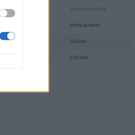
Kategórie:
Vetracie mriežky
Farba:
Imitácia nerez
Šírka mriežky:
100 mm
Dĺžka mriežky:
600 mm