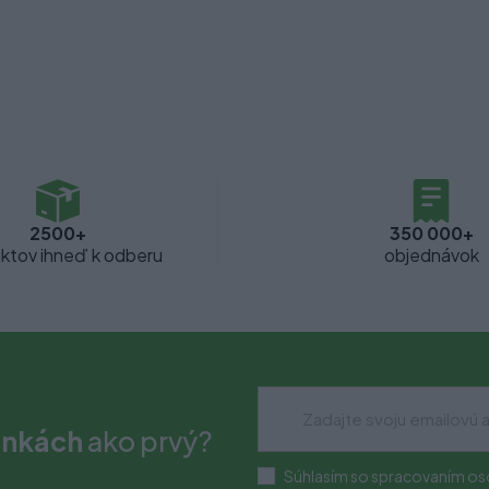
2500+
350 000+
ktov ihneď k odberu
objednávok
inkách
ako prvý?
Súhlasím so spracovaním os