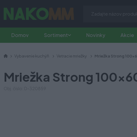
Domov
Sortiment
Novinky
Akcie
Vybavenie kuchýň
Vetracie mriežky
Mriežka Strong 100x
Mriežka Strong 100x6
Obj. číslo: D-320859