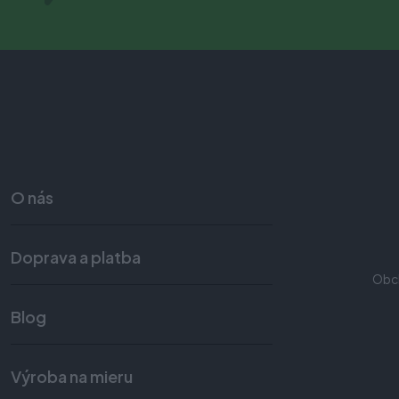
O nás
Doprava a platba
Obc
Blog
Výroba na mieru