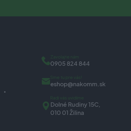
Zavolajte nám
0905 824 844
Sme tu pre vás!
eshop@nakomm.sk
Radi vás uvidíme
Dolné Rudiny 15C,
010 01 Žilina