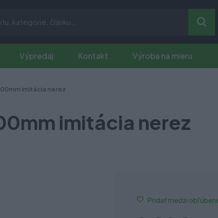
Výpredaj
Kontakt
Výroba na mieru
600mm imitácia nerez
00mm imitácia nerez
Pridať medzi obľúben