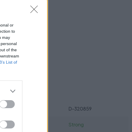
utie
sonal or
ection to
ou may
 personal
out of the
 downstream
ukt?
B’s List of
Parametre
SKU:
D-320859
Výrobca:
Strong