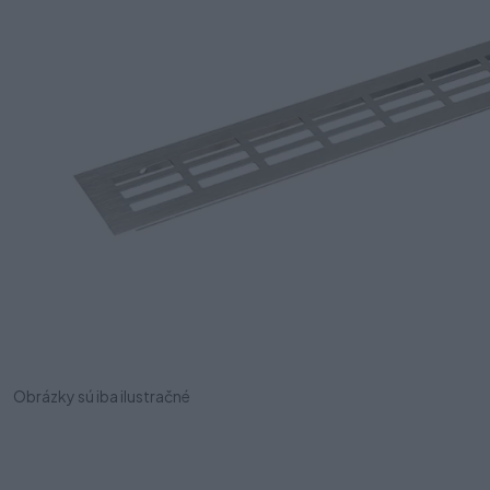
Obrázky sú iba ilustračné