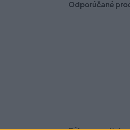
Odporúčané pro
Mriežka GTV 80x480mm hliní
Na sklade (23 ks)
Odosielame okamžite
4,90 €