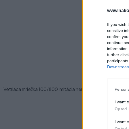
www.nako
If you wish 
sensitive in
confirm you
continue se
information 
further disc
Pre
participants
Downstream 
Vetriaca mriežka 100/800 imitácia nerez.
Persona
I want t
Opted 
I want t
Opted 