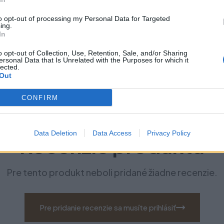
to opt-out of processing my Personal Data for Targeted
ing.
In
o opt-out of Collection, Use, Retention, Sale, and/or Sharing
ersonal Data that Is Unrelated with the Purposes for which it
lected.
Out
CONFIRM
Data Deletion
Data Access
Privacy Policy
Recenzie produktu
Pre tento produkt neboli pridané žiadne recenzie.
Pre pridanie recenzie sa musíte prihlásiť