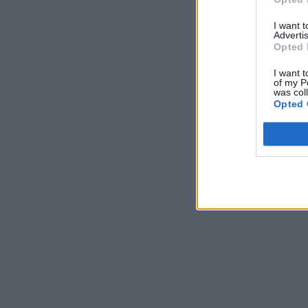
I want 
Advertis
Opted 
I want t
of my P
was col
Opted 