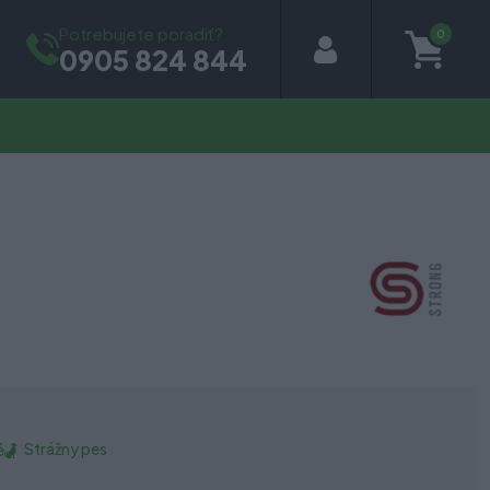
Potrebujete poradiť?
0
0905 824 844
Strážny pes
é