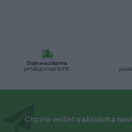
Doprava zdarma
pri nákupe nad 500€
produ
Chcete vedieť
o akciách a nov