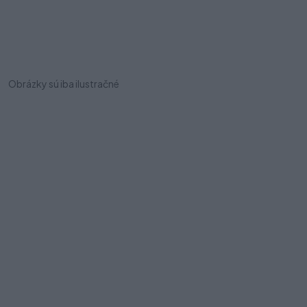
Obrázky sú iba ilustračné