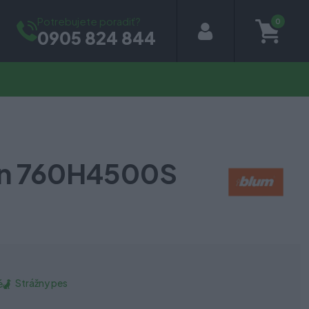
Potrebujete poradiť?
0
0905 824 844
on 760H4500S
Strážny pes
é