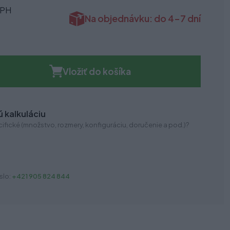
DPH
Na objednávku: do 4-7 dní
Vložiť do košíka
 kalkuláciu
ifické (množstvo, rozmery, konfiguráciu, doručenie a pod.)?
slo:
+421 905 824 844