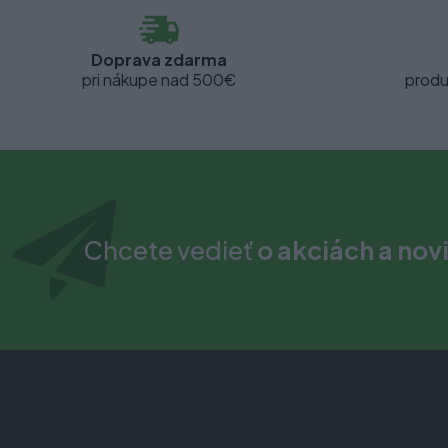
Doprava zdarma
pri nákupe nad 500€
produ
Chcete vedieť
o akciách a nov