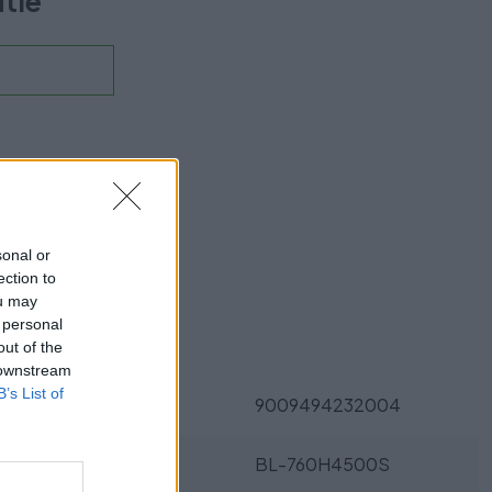
utie
ukt?
sonal or
ection to
ou may
 personal
Parametre
out of the
 downstream
B’s List of
EAN:
9009494232004
SKU:
BL-760H4500S