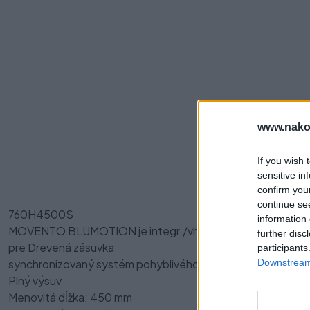
www.nako
Pre
If you wish 
sensitive in
confirm you
continue se
760H4500S
information 
MOVENTO BLUMOTION je integr./vhodné pre TIP-ON B
further disc
pre Drevená zásuvka
participants
synchronizovaný systém pohyblivého vozíka
Downstream 
Plný výsuv
Menovitá dĺžka: 450 mm