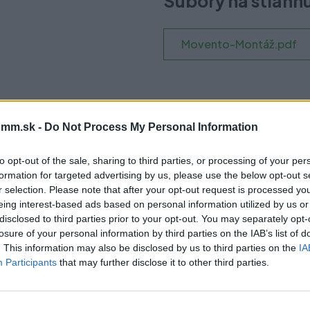
Súbory na stiahn
Movento-Montáž.pdf
mm.sk -
Do Not Process My Personal Information
čo si vybrať tento prod
to opt-out of the sale, sharing to third parties, or processing of your per
formation for targeted advertising by us, please use the below opt-out s
r selection. Please note that after your opt-out request is processed y
eing interest-based ads based on personal information utilized by us or
disclosed to third parties prior to your opt-out. You may separately opt-
LUMOTION/vhodné pre SERVO-DRIVE
losure of your personal information by third parties on the IAB’s list of
. This information may also be disclosed by us to third parties on the
IA
Participants
that may further disclose it to other third parties.