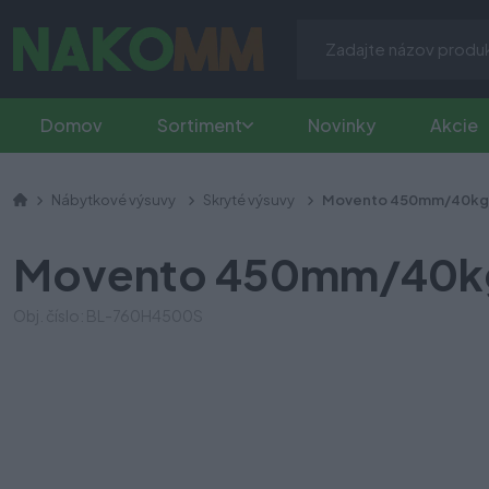
Domov
Sortiment
Novinky
Akcie
Nábytkové výsuvy
Skryté výsuvy
Movento 450mm/40kg p
Movento 450mm/40kg 
Obj. číslo: BL-760H4500S