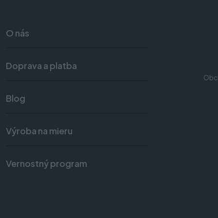
O nás
Doprava a platba
Obc
Blog
Výroba na mieru
Vernostný program