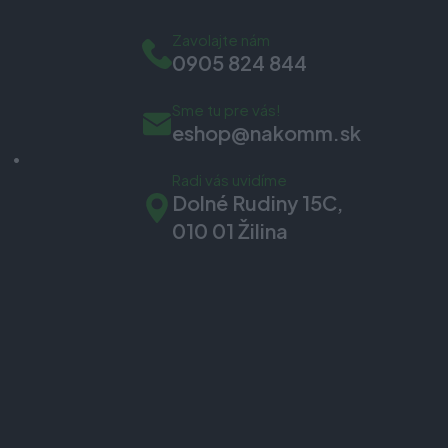
Zavolajte nám
0905 824 844
Sme tu pre vás!
eshop@nakomm.sk
Radi vás uvidíme
Dolné Rudiny 15C,
010 01 Žilina