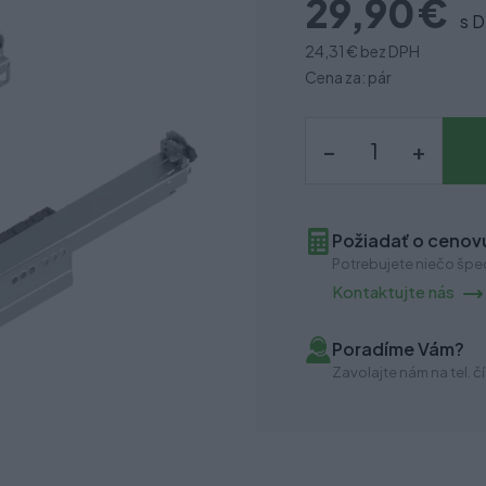
29,90 €
s 
24,31 €
bez DPH
Cena za: pár
–
+
Požiadať o cenovú
Potrebujete niečo špec
Kontaktujte nás
Poradíme Vám?
Zavolajte nám na tel. čí