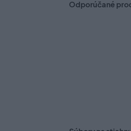
Odporúčané pro
Movento spojka T51.7601 pr
Na objednávku: do 4-7 dní
1,70 €