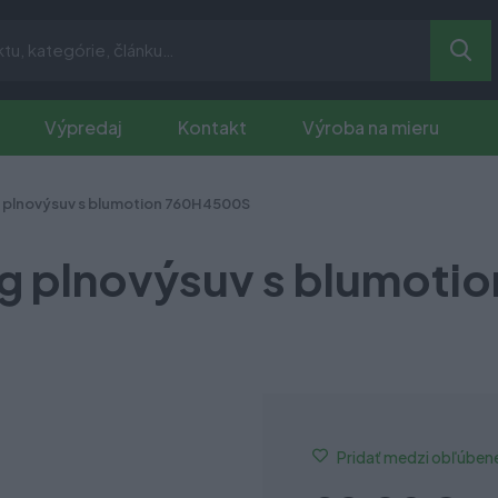
Výpredaj
Kontakt
Výroba na mieru
lnovýsuv s blumotion 760H4500S
plnovýsuv s blumoti
Pridať medzi obľúben