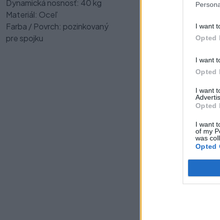
Dynamická nosnosť: 40 kg
Persona
Materiál: Oceľ
Farba / Povrch: pozinkovaný
I want t
pre spojku
Opted 
I want t
Opted 
I want 
Advertis
Opted 
I want t
of my P
was col
Opted 