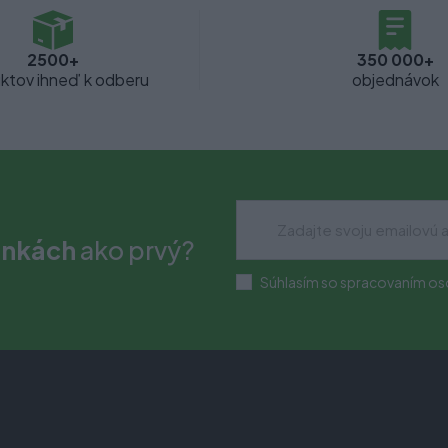
2500+
350 000+
ktov ihneď k odberu
objednávok
inkách
ako prvý?
Súhlasím so spracovaním os