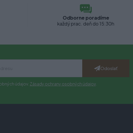
Odborne poradíme
každý prac. deň do 15:30h
Odoslať
obných údajov.
Zásady ochrany osobných údajov
.