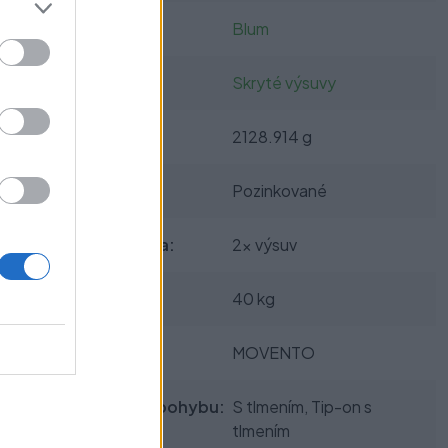
Výrobca:
Blum
Kategórie:
Skryté výsuvy
Hmotnosť:
2128.914 g
Farba:
Pozinkované
Obsah balenia:
2x výsuv
Nosnosť:
40 kg
Typ výsuvu:
MOVENTO
Technológia pohybu:
S tlmením, Tip-on s
tlmením