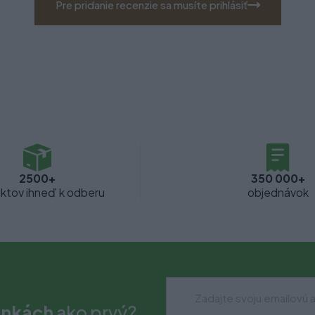
Pre pridanie recenzie sa musíte prihlásiť
2500+
350 000+
ktov ihneď k odberu
objednávok
inkách
ako prvý?