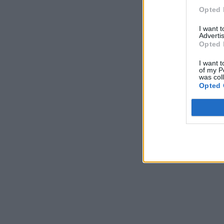
Opted 
I want 
Advertis
Opted 
I want t
of my P
was col
Opted 