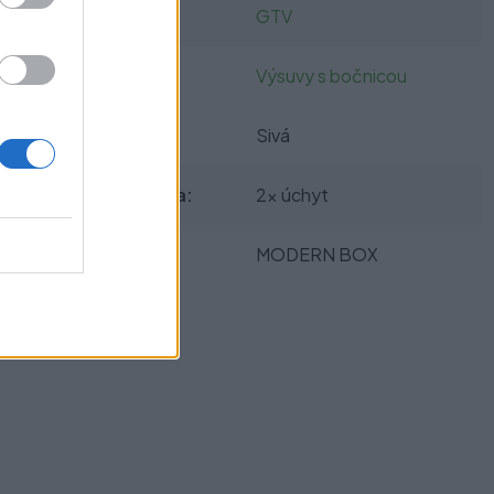
Výrobca:
GTV
Kategórie:
Výsuvy s bočnicou
Farba:
Sivá
Obsah balenia:
2x úchyt
Typ výsuvu:
MODERN BOX