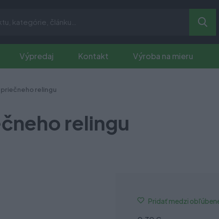
Výpredaj
Kontakt
Výroba na mieru
priečneho relingu
čneho relingu
Pridať medzi obľúben