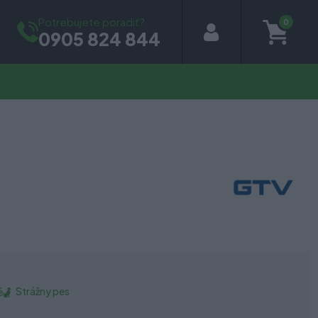
Potrebujete poradiť?
0
0905 824 844
Strážny pes
é