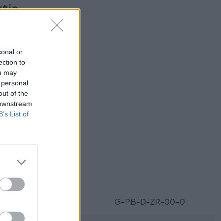
utie
0-190-
sonal or
ection to
ou may
 personal
out of the
 downstream
ukt?
B’s List of
Parametre
SKU:
G-PB-D-ZR-00-0