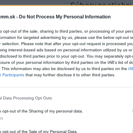
Súbory na stiahn
mm.sk -
Do Not Process My Personal Information
karta-techniczna-202
197.pdf
to opt-out of the sale, sharing to third parties, or processing of your per
formation for targeted advertising by us, please use the below opt-out s
r selection. Please note that after your opt-out request is processed y
eing interest-based ads based on personal information utilized by us or
disclosed to third parties prior to your opt-out. You may separately opt-
losure of your personal information by third parties on the IAB’s list of
čo si vybrať tento prod
. This information may also be disclosed by us to third parties on the
IA
Participants
that may further disclose it to other third parties.
l Data Processing Opt Outs
lom predelenia zásuvky.
o opt-out of the Sharing of my personal data.
In
o opt-out of the Sale of my Personal Data.