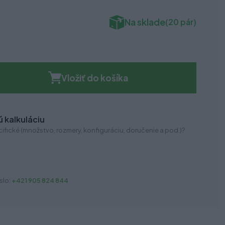
Na sklade
(20 pár)
Vložiť do košíka
 kalkuláciu
ifické (množstvo, rozmery, konfiguráciu, doručenie a pod.)?
slo:
+421 905 824 844