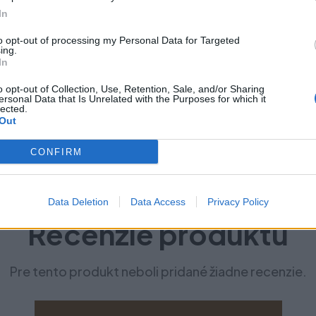
In
to opt-out of processing my Personal Data for Targeted
ing.
In
o opt-out of Collection, Use, Retention, Sale, and/or Sharing
ersonal Data that Is Unrelated with the Purposes for which it
lected.
Out
CONFIRM
Data Deletion
Data Access
Privacy Policy
Recenzie produktu
Pre tento produkt neboli pridané žiadne recenzie.