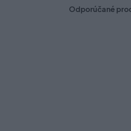
Odporúčané pro
Modern Box reling na vnútor
Na sklade (1 ks)
Odosielame okamžite
5,90 €