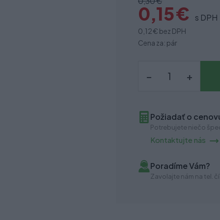
0,30 €
0,15 €
s DPH
0,12 €
bez DPH
Cena za: pár
–
+
Požiadať o cenovú
Potrebujete niečo špec
Kontaktujte nás
Poradíme Vám?
Zavolajte nám na tel. čí