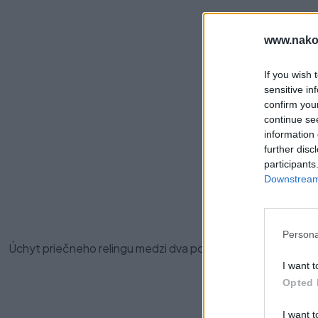
www.nako
If you wish 
sensitive in
confirm you
continue se
information 
further disc
Pre
participants
Downstream 
Persona
Úchyt priečneho relingu medzi dva pozdĺžne relingy za úče
I want t
Opted 
I want t