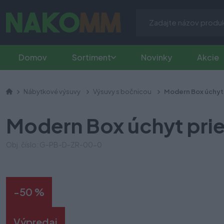
Domov
Sortiment
Novinky
Akcie
Nábytkové výsuvy
Výsuvy s bočnicou
Modern Box úchyt 
Modern Box úchyt prie
Obj. číslo: G-PB-D-ZR-00-0
-50 %
Výpredaj