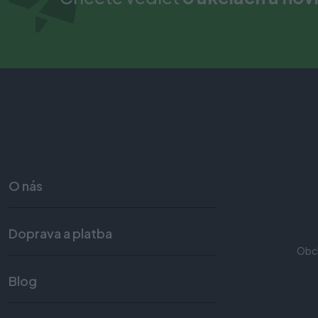
O nás
Doprava a platba
Obc
Blog