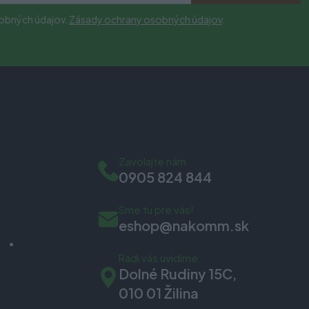
obných údajov.
Zásady ochrany osobných údajov
.
Zavolajte nám
0905 824 844
Sme tu pre vás!
eshop@nakomm.sk
Radi vás uvidíme
Dolné Rudiny 15C,
010 01 Žilina