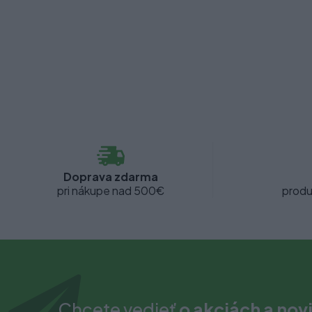
Doprava zdarma
pri nákupe nad 500€
produ
Chcete vedieť
o akciách a nov