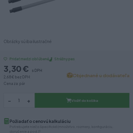
Obrázky sú iba ilustračné
Strážny pes
Pridať medzi obľúbené
3,30 €
s DPH
Objednané u dodávateľa
2,68 €
bez DPH
Cena za: pár
–
+
Vložiť do košíka
Požiadať o cenovú kalkuláciu
Potrebujete niečo špecifické (množstvo, rozmery, konfiguráciu,
doručenie a pod.)?