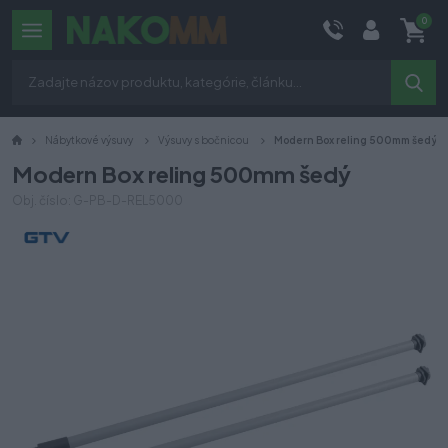
0
Nábytkové výsuvy
Výsuvy s bočnicou
Modern Box reling 500mm šedý
Modern Box reling 500mm šedý
Obj. číslo: G-PB-D-REL5000