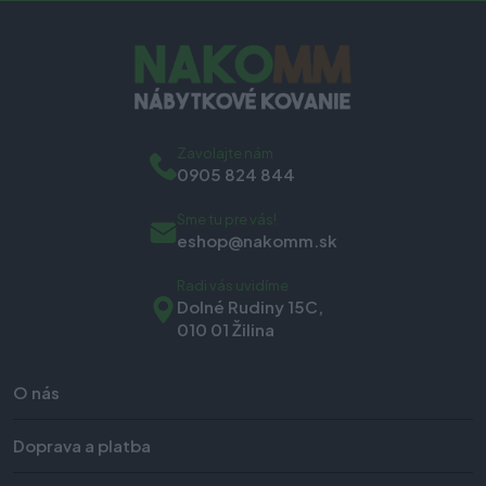
Zavolajte nám
0905 824 844
Sme tu pre vás!
eshop@nakomm.sk
Radi vás uvidíme
Dolné Rudiny 15C,
010 01 Žilina
O nás
Doprava a platba