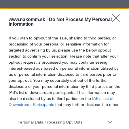
Súbory na stiahnutie
www.nakomm.sk -
Do Not Process My Personal
Information
Karta_produktowa_CS-
Karta_techniczna_2020_190-
SK-HU-RO_2021_111.pdf
197.pdf
If you wish to opt-out of the sale, sharing to third parties, or
processing of your personal or sensitive information for
targeted advertising by us, please use the below opt-out
Prečo si vybrať tento produkt?
section to confirm your selection. Please note that after your
opt-out request is processed you may continue seeing
Prídavný reling pre Modern Box.
interest-based ads based on personal information utilized by
us or personal information disclosed to third parties prior to
Parametre
your opt-out. You may separately opt-out of the further
disclosure of your personal information by third parties on the
IAB’s list of downstream participants. This information may
EAN:
5908231336453
also be disclosed by us to third parties on the
IAB’s List of
Downstream Participants
that may further disclose it to other
SKU:
G-PB-D-REL5000
third parties.
Výrobca:
GTV
Personal Data Processing Opt Outs