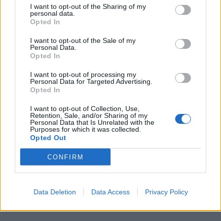
Kategórie:
Výsuvy s bočnicou
I want to opt-out of the Sharing of my
personal data.
Opted In
Hmotnosť:
135.83 g
I want to opt-out of the Sale of my
Farba:
Sivá
Personal Data.
Opted In
Obsah balenia:
2x reling
I want to opt-out of processing my
Personal Data for Targeted Advertising.
Typ výsuvu:
MODERN BOX
Opted In
Dĺžka:
500 mm
I want to opt-out of Collection, Use,
Retention, Sale, and/or Sharing of my
Personal Data that Is Unrelated with the
Purposes for which it was collected.
Opted Out
Recenzie produktu
CONFIRM
Pre tento produkt neboli pridané žiadne recenzie.
Data Deletion
Data Access
Privacy Policy
Pre pridanie recenzie sa musíte prihlásiť