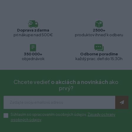
Doprava zdarma
2500+
pri nákupe nad 500€
produktov ihneď k odberu
350 000+
Odborne poradíme
objednávok
každý prac. deň do 15:30h
Chcete vedieť
o akciách a novinkách
ako
prvý?
Súhlasím so spracovaním osobných údajov.
Zásady ochrany
osobných údajov
.