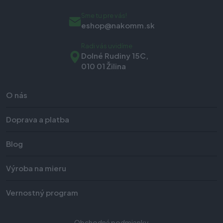
Sme tu pre vás!
eshop@nakomm.sk
Radi vás uvidíme
Dolné Rudiny 15C,
010 01 Žilina
O nás
Doprava a platba
Blog
Výroba na mieru
Vernostný program
Obchodné podmienky