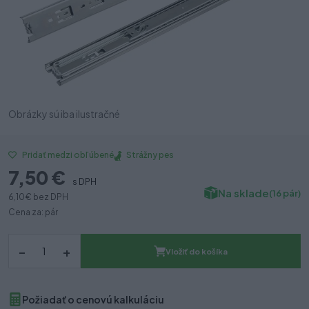
Obrázky sú iba ilustračné
Strážny pes
Pridať medzi obľúbené
7,50 €
s DPH
Na sklade
(16 pár)
6,10 €
bez DPH
Cena za: pár
–
+
Vložiť do košíka
Požiadať o cenovú kalkuláciu