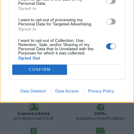
Technológia pohybu:
Bez tlmenia
Personal Data.
Opted In
Dĺžka:
500 mm
I want to opt-out of processing my
Personal Data for Targeted Advertising.
Opted In
Recenzie produktu
I want to opt-out of Collection, Use,
Retention, Sale, and/or Sharing of my
Personal Data that Is Unrelated with the
Pre tento produkt neboli pridané žiadne recenzie.
Purposes for which it was collected.
Opted Out
Pre pridanie recenzie sa musíte prihlásiť
CONFIRM
Data Deletion
Data Access
Privacy Policy
Doprava zdarma
2500+
pri nákupe nad 500€
produktov ihneď k odberu