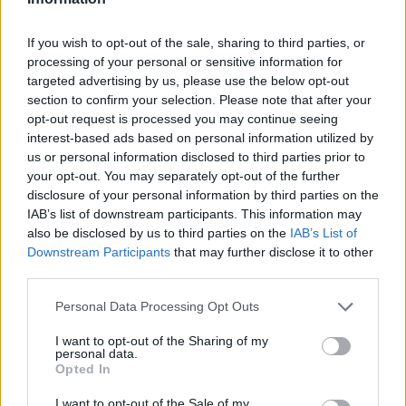
Prečo si vybrať tento produkt?
If you wish to opt-out of the sale, sharing to third parties, or
processing of your personal or sensitive information for
targeted advertising by us, please use the below opt-out
Guľôčkový celovýsuv 500mm s podperou, s montážou na
section to confirm your selection. Please note that after your
spodnú hranu bočnice zásuvky. Dynamická nosnosť pre
opt-out request is processed you may continue seeing
túto dĺžku je 40kg.
interest-based ads based on personal information utilized by
us or personal information disclosed to third parties prior to
Parametre
your opt-out. You may separately opt-out of the further
disclosure of your personal information by third parties on the
IAB’s list of downstream participants. This information may
SKU:
D-92015
also be disclosed by us to third parties on the
IAB’s List of
Downstream Participants
that may further disclose it to other
Výrobca:
Strong
third parties.
Kategórie:
Ložiskové výsuvy
Personal Data Processing Opt Outs
Obsah balenia:
2x výsuv
I want to opt-out of the Sharing of my
personal data.
Opted In
Nosnosť:
40 kg
I want to opt-out of the Sale of my