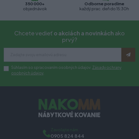
350 000+
Odborne poradíme
objednávok
každý prac. deň do 15:30h
Chcete vedieť
o akciách a novinkách
ako
prvý?
Súhlasím so spracovaním osobných údajov.
Zásady ochrany
osobných údajov
.
Zavolajte nám
0905 824 844