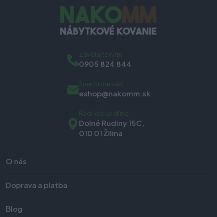
Zavolajte nám
0905 824 844
Sme tu pre vás!
eshop@nakomm.sk
Radi vás uvidíme
Dolné Rudiny 15C,
010 01 Žilina
O nás
Doprava a platba
Blog