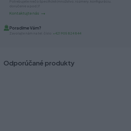
Potrebujete niečo špecifické (množstvo, rozmery, konfiguráciu,
doručenie a pod.)?
Kontaktujte nás
Poradíme Vám?
Zavolajte nám na tel. číslo:
+421 905 824 844
Odporúčané produkty
Ložiskový výsuv VERSALITE plus 550mm, 40kg
L
Na sklade (25 pár)
Na
Odosielame okamžite
Od
8,70 €