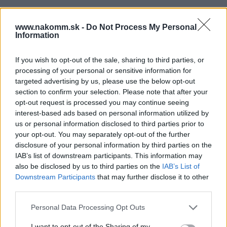
www.nakomm.sk -
Do Not Process My Personal
Súbory na stiahnutie
Information
Ložiskový-Výsuv-Tlmenie-
If you wish to opt-out of the sale, sharing to third parties, or
Strong.pdf
processing of your personal or sensitive information for
targeted advertising by us, please use the below opt-out
section to confirm your selection. Please note that after your
opt-out request is processed you may continue seeing
Prečo si vybrať tento produkt?
interest-based ads based on personal information utilized by
us or personal information disclosed to third parties prior to
Guličkový plnovýsuv 550mm s doťahom a dotlmením.
your opt-out. You may separately opt-out of the further
Dynamická nosnosť pre túto dĺžku je 45kg.
disclosure of your personal information by third parties on the
IAB’s list of downstream participants. This information may
also be disclosed by us to third parties on the
IAB’s List of
Parametre
Downstream Participants
that may further disclose it to other
third parties.
SKU:
D-92006T
Personal Data Processing Opt Outs
Výrobca:
Strong
I want to opt-out of the Sharing of my