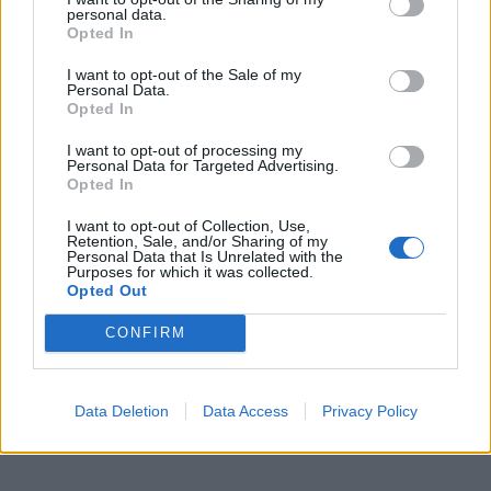
personal data.
Kategórie:
Ložiskové výsuvy
Opted In
Obsah balenia:
2x výsuv
I want to opt-out of the Sale of my
Personal Data.
Opted In
Nosnosť:
45 kg
I want to opt-out of processing my
Technológia pohybu:
S tlmením
Personal Data for Targeted Advertising.
Opted In
Dĺžka:
550 mm
I want to opt-out of Collection, Use,
Retention, Sale, and/or Sharing of my
Personal Data that Is Unrelated with the
Purposes for which it was collected.
Recenzie produktu
Opted Out
CONFIRM
Pre tento produkt neboli pridané žiadne recenzie.
Pre pridanie recenzie sa musíte prihlásiť
Data Deletion
Data Access
Privacy Policy