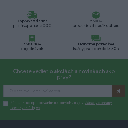
Doprava zdarma
2500+
pri nákupe nad 500€
produktov ihneď k odberu
350 000+
Odborne poradíme
objednávok
každý prac. deň do 15:30h
Chcete vedieť
o akciách a novinkách
ako
prvý?
Súhlasím so spracovaním osobných údajov.
Zásady ochrany
osobných údajov
.