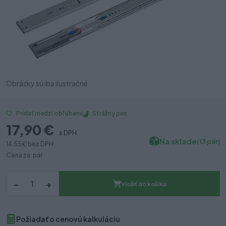
Obrázky sú iba ilustračné
Strážny pes
Pridať medzi obľúbené
17,90 €
s DPH
Na sklade
(13 pár)
14,55 €
bez DPH
Cena za: pár
–
+
Vložiť do košíka
Požiadať o cenovú kalkuláciu